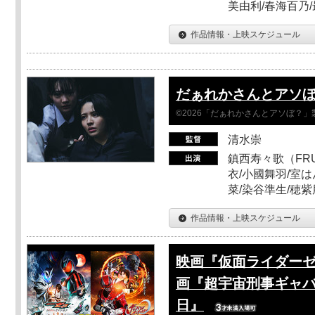
美由利/春海百乃
作品情報・上映スケジュール
だぁれかさんとアソ
©2026「だぁれかさんとアソぼ？」
清水崇
鎮西寿々歌（FRUI
衣/小國舞羽/室
菜/染谷準生/穂紫
作品情報・上映スケジュール
映画『仮面ライダーゼ
画『超宇宙刑事ギャバ
日』