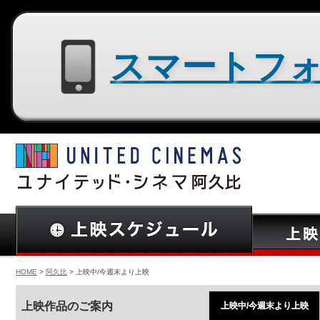
スマートフォン用サイトはコチラ
HOME
>
阿久比
> 上映中/今週末より上映
上映作品のご案内
上映中/今週末より上映