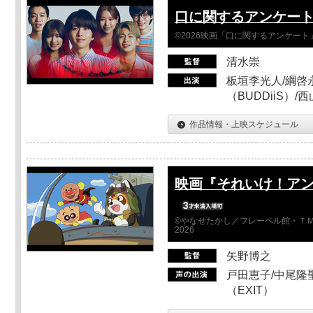
口に関するアンケー
©2026映画「口に関するアンケー
清水崇
板垣李光人/綱啓永
（BUDDiiS）/
作品情報・上映スケジュール
映画『それいけ！ア
©やなせたかし／フレーベル館・ＴＭ
2026
矢野博之
戸田恵子/中尾隆聖
（EXIT）