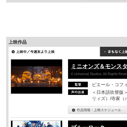
上映作品
ミニオンズ＆モンス
© Universal Studios. All Rights Rese
ピエール・コフ
＜日本語吹替版＞
リィズ）/寺家（バ
作品情報・上映スケジュール