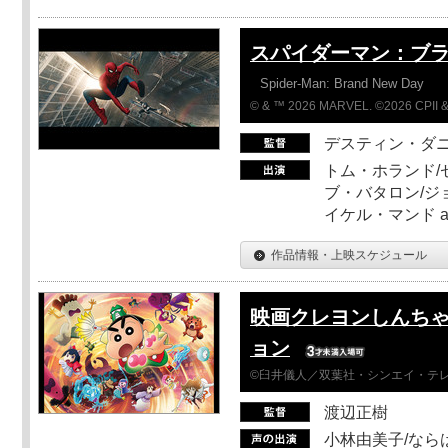
スパイダーマン：ブ
Spider-Man: Brand New Day
© & ™ 2026 MARVEL. ©2026 CPII &
デスティン・ダ
トム・ホランド/
ブ・バタロン/ジ
イケル・マンド a
作品情報・上映スケジュール
映画クレヨンしんちゃ
ョン
©臼井儀人／双葉社・シンエイ・テレビ
渡辺正樹
小林由美子/なら