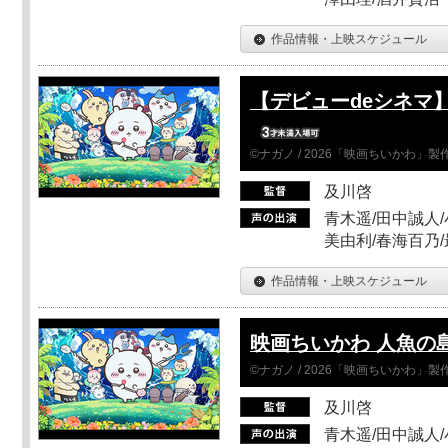
作品情報・上映スケジュール
【デビューdeシネマ
©ナガノ / 2026「映画ちいかわ」
及川啓
青木遥/田中誠人/
美由利/春海百乃
作品情報・上映スケジュール
映画ちいかわ 人魚の
©ナガノ / 2026「映画ちいかわ」
及川啓
青木遥/田中誠人/