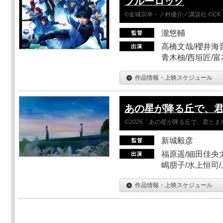
ブルーロック
©金城宗幸・ノ村優介／講談社 ©CK 
瀧悠輔
高橋文哉/櫻井海音
青木柚/西垣匠/富
作品情報・上映スケジュール
あの星が降る丘で、
©2026「あの星が降る丘で、君と
新城毅彦
福原遥/細田佳央太
嶋朋子/水上恒司
作品情報・上映スケジュール