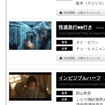
阪本（マユリカ）
作品情報・上映スケジュール
怪速急行■■行き
Ghost 
©2025 [MAP&NETRIN]. All Rights R
タク・セウン
チュ・ヒョニョン
作品情報・上映スケジュール
インビジブルハーフ
©2025 Test 8 Pictures All Rights Re
西山将貴
シエラ璃砂/奥野み
澤由理/酒井貴浩