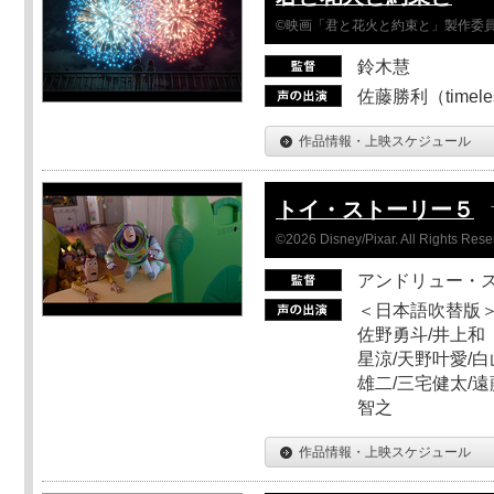
©映画「君と花火と約束と」製作委
鈴木慧
佐藤勝利（timel
作品情報・上映スケジュール
トイ・ストーリー５
©2026 Disney/Pixar. All Rights Rese
アンドリュー・
＜日本語吹替版＞
佐野勇斗/井上和
星涼/天野叶愛/白
雄二/三宅健太/遠
智之
作品情報・上映スケジュール