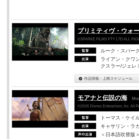
プリミティヴ・ウォー
©SPARKE FILMS PTY LTD ALL RI
ルーク・スパー
ライアン・クワン
クスラー/ジェレ
作品情報・上映スケジュール
モアナと伝説の海
Mo
©2026 Disney Enterprises, Inc. All 
トーマス・ケイ
キャサリン・ラガ
＜日本語吹替版＞T