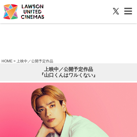
HOME
>
上映中／公開予定作品
上映中／公開予定作品
『山口くんはワルくない』