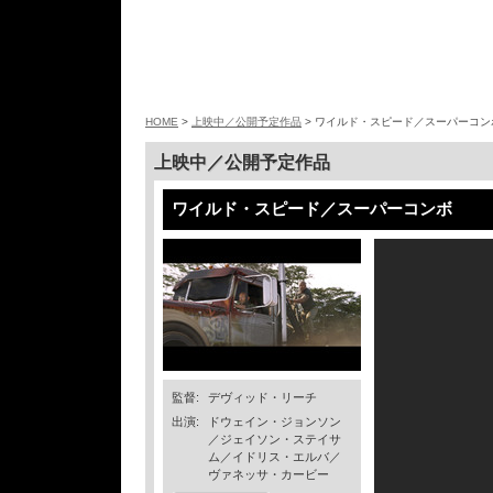
HOME
>
上映中／公開予定作品
> ワイルド・スピード／スーパーコン
上映中／公開予定作品
ワイルド・スピード／スーパーコンボ
監督:
デヴィッド・リーチ
出演:
ドウェイン・ジョンソン
／ジェイソン・ステイサ
ム／イドリス・エルバ／
ヴァネッサ・カービー