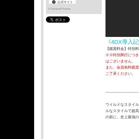
公式サイト
© Universal Pictures
《4DX導入
【鑑賞料金】特別料金
※※特別興行につき
はございません。
また、会員無料鑑賞
ご了承ください。
--------------------------
ワイルドなスタイル
ルなスタイルで超高
の前に、史上最強の