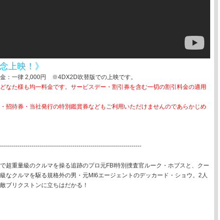
記念上映！》
：一律 2,000円 ※4DX2D吹替版での上映です。
どなた様も均一料金です。サービスデー・割引券を含む一切の割引料金の適用
・招待券・当社発行の特別鑑賞券などもご利用いただけませんのであらかじめ
-------------------------------------------------------------------------
で超重量級のクルマを操る追跡のプロ元FBI特別捜査官ルーク・ホブスと、クー
級なクルマを駆る規格外の男・元MI6エージェントのデッカード・ショウ。2人
敵ブリクストンに立ちはだかる！