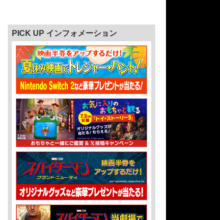
PICK UP インフォメーション