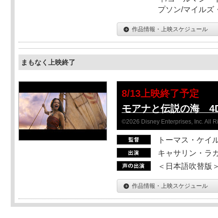
プソン/マイルズ
作品情報・上映スケジュール
まもなく上映終了
8/13上映終了予定
モアナと伝説の海 4D
©2026 Disney Enterprises, Inc. All 
トーマス・ケイ
キャサリン・ラガ
＜日本語吹替版＞T
作品情報・上映スケジュール