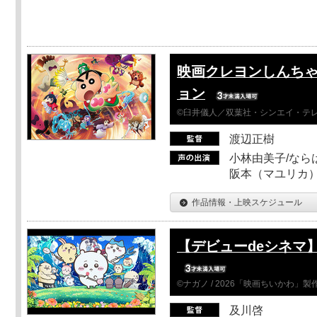
映画クレヨンしんちゃ
ョン
©臼井儀人／双葉社・シンエイ・テレビ
渡辺正樹
小林由美子/なら
阪本（マユリカ）
作品情報・上映スケジュール
【デビューdeシネマ
©ナガノ / 2026「映画ちいかわ」
及川啓