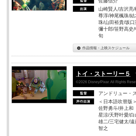
佐藤信介
山崎賢人/吉沢亮/
尊淳/神尾楓珠/結
珠/山田裕貴/坂口
彌十郎/笹野高史/
旬
作品情報・上映スケジュール
トイ・ストーリー５
©2026 Disney/Pixar. All Rights Rese
アンドリュー・
＜日本語吹替版＞
佐野勇斗/井上和
星涼/天野叶愛/白
雄二/三宅健太/遠
智之