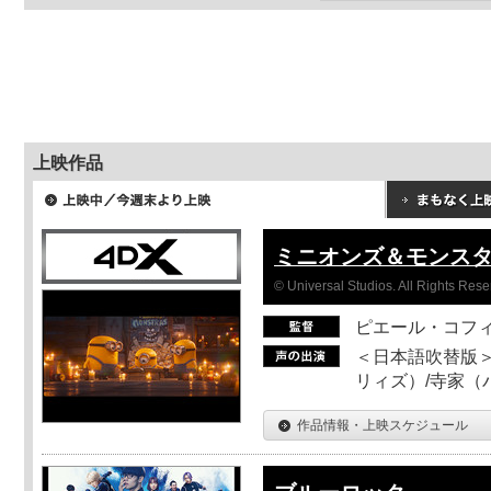
上映作品
ミニオンズ＆モンス
© Universal Studios. All Rights Rese
ピエール・コフ
＜日本語吹替版＞
リィズ）/寺家（バ
作品情報・上映スケジュール