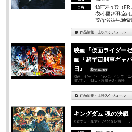
鎮西寿々歌（FRUI
衣/小國舞羽/室
菜/染谷準生/穂紫
作品情報・上映スケジュール
映画『仮面ライダーゼ
画『超宇宙刑事ギャバ
日』
映画「ゼッツ・ギャバン インフィニ
映©テレビ朝日・東映 AG・東映
作品情報・上映スケジュール
キングダム 魂の決戦
©原泰久／集英社 ©2026 映画「