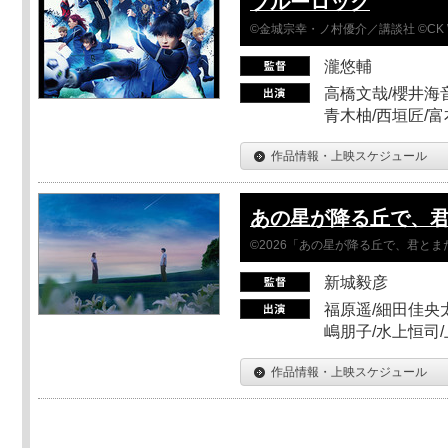
ブルーロック
©金城宗幸・ノ村優介／講談社 ©CK 
瀧悠輔
高橋文哉/櫻井海音
青木柚/西垣匠/富
作品情報・上映スケジュール
あの星が降る丘で、
©2026「あの星が降る丘で、君と
新城毅彦
福原遥/細田佳央太
嶋朋子/水上恒司
作品情報・上映スケジュール