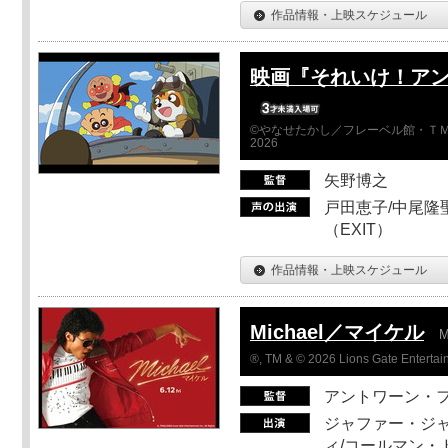
作品情報・上映スケジュール
映画『それいけ！ア
©やなせたかし／フレーベル館・ＴＭ
2026
矢野博之
戸田恵子/中尾隆聖
（EXIT）
作品情報・上映スケジュール
Michael／マイケル
M
®, TM & © 2026 Lions Gate Entertain
アントワーン・
ジャファー・ジ
ィ/コールマン・