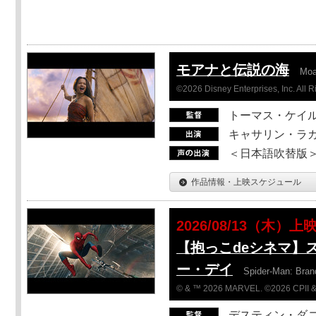
モアナと伝説の海
Mo
©2026 Disney Enterprises, Inc. All 
トーマス・ケイ
キャサリン・ラガ
＜日本語吹替版＞T
作品情報・上映スケジュール
2026/08/13（木）上
【抱っこdeシネマ】
ー・デイ
Spider-Man: Bra
© & ™ 2026 MARVEL. ©2026 CPII &
デスティン・ダ