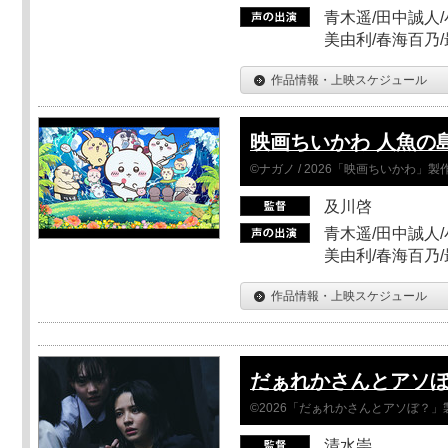
青木遥/田中誠人/
美由利/春海百乃
作品情報・上映スケジュール
映画ちいかわ 人魚の
©ナガノ / 2026「映画ちいかわ」
及川啓
青木遥/田中誠人/
美由利/春海百乃
作品情報・上映スケジュール
だぁれかさんとアソ
©2026「だぁれかさんとアソぼ？」
清水崇