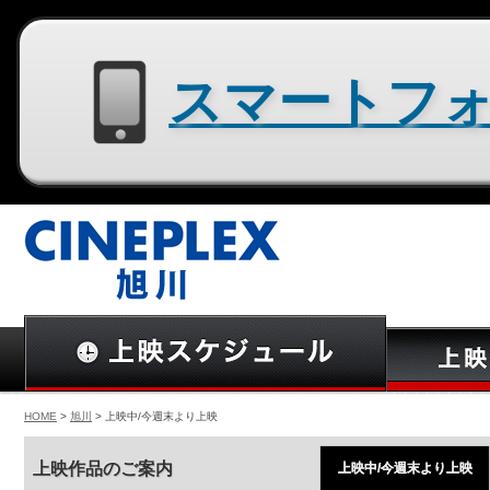
スマートフォン用サイトはコチラ
HOME
>
旭川
> 上映中/今週末より上映
上映作品のご案内
上映中/今週末より上映