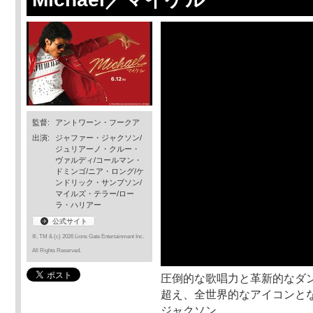
監督:
アントワーン・フークア
出演:
ジャファー・ジャクソン/
ジュリアーノ・クルー・
ヴァルディ/コールマン・
ドミンゴ/ニア・ロング/ケ
ンドリック・サンプソン/
マイルズ・テラー/ロー
ラ・ハリアー
公式サイト
®, TM & (c) 2026 Lions Gate Entertainment Inc.
All Rights Reserved.
圧倒的な歌唱力と革新的なダ
超え、全世界的なアイコンとな
ジャクソン。