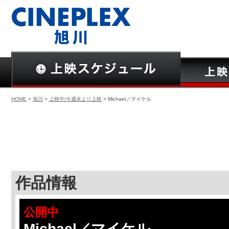
HOME
>
旭川
>
上映中/今週末より上映
> Michael／マイケル
作品情報
公開中
Michael／マイケル