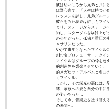
彼は幼いころから兄弟と共に
は野心家で、「人生は勝つか
レッスンを課し、兄弟グループ
彼らをみた聴衆は誰しもマイ
まり、ステージからステージ
約し、スターダムを駆け上が
の少年だった。孤独と重圧の
ャサリンだった。
やがて青年となったマイケル
刻む名プロデューサー、クイ
マイケルはグループの枠を超
的創造性を爆発させていく。
的メガヒットアルバムと名曲
くマイケル。
しかし、その栄光の裏には、
縛、家族への愛と自分の中に
の姿があった…
そして今、音楽史を塗り替える
の瞬間へ。