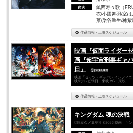
鎮西寿々歌（FRUI
衣/小國舞羽/室
菜/染谷準生/穂紫
作品情報・上映スケジュール
映画『仮面ライダーゼ
画『超宇宙刑事ギャバ
日』
映画「ゼッツ・ギャバン インフィニ
映©テレビ朝日・東映 AG・東映
作品情報・上映スケジュール
キングダム 魂の決戦
©原泰久／集英社 ©2026 映画「