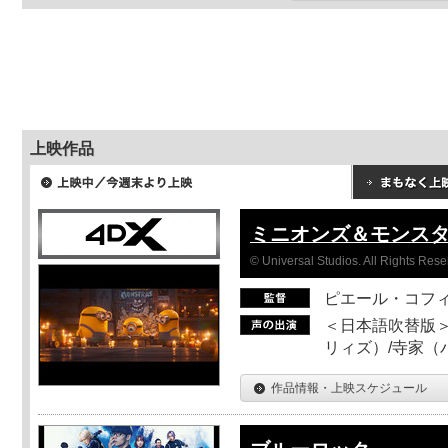
上映作品
ミニオンズ＆モンス
© Universal Studios. All Rights Rese
ピエール・コフ
＜日本語吹替版＞
リィズ）/寺家（バ
作品情報・上映スケジュール