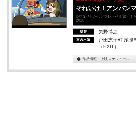
それいけ！アンパン
©やなせたかし／フレーベル館・ＴＭ
2026
矢野博之
戸田恵子/中尾隆聖
（EXIT）
作品情報・上映スケジュール