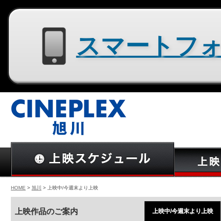
スマートフォン用サイトはコチラ
HOME
>
旭川
> 上映中/今週末より上映
上映作品のご案内
上映中/今週末より上映