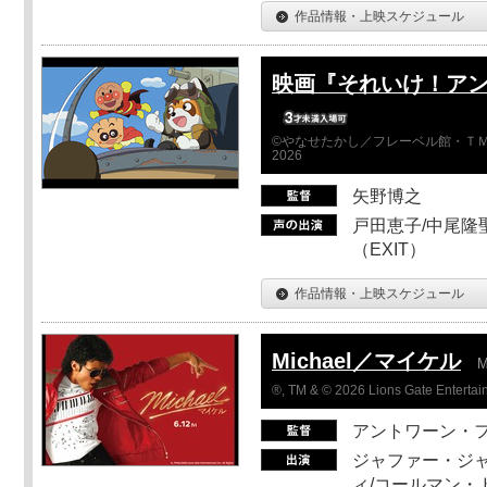
作品情報・上映スケジュール
映画『それいけ！ア
©やなせたかし／フレーベル館・ＴＭ
2026
矢野博之
戸田恵子/中尾隆聖
（EXIT）
作品情報・上映スケジュール
Michael／マイケル
M
®, TM & © 2026 Lions Gate Entertain
アントワーン・
ジャファー・ジ
ィ/コールマン・