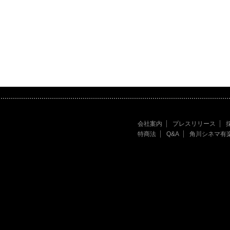
会社案内
プレスリリース
特商法
Q&A
角川シネマ有