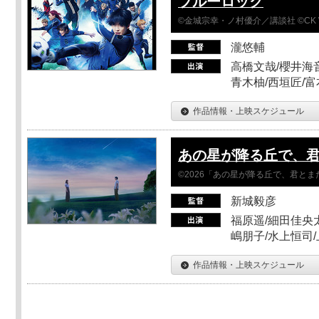
ブルーロック
©金城宗幸・ノ村優介／講談社 ©CK 
瀧悠輔
高橋文哉/櫻井海音
青木柚/西垣匠/富
作品情報・上映スケジュール
あの星が降る丘で、
©2026「あの星が降る丘で、君と
新城毅彦
福原遥/細田佳央太
嶋朋子/水上恒司
作品情報・上映スケジュール