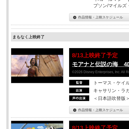
プソン/マイルズ
作品情報・上映スケジュール
まもなく上映終了
8/13上映終了予定
モアナと伝説の海 4D
©2026 Disney Enterprises, Inc. All 
トーマス・ケイ
キャサリン・ラガ
＜日本語吹替版＞T
作品情報・上映スケジュール
8/13上映終了予定