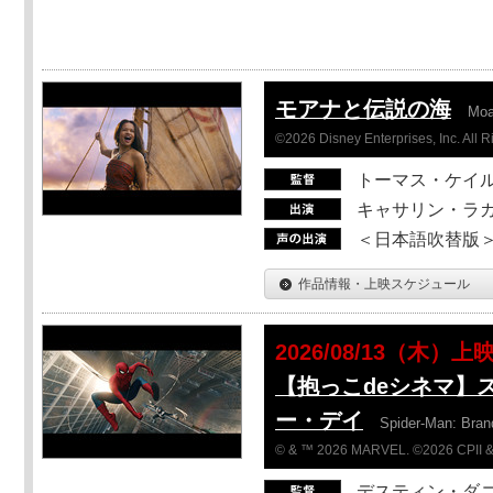
モアナと伝説の海
Mo
©2026 Disney Enterprises, Inc. All 
トーマス・ケイ
キャサリン・ラガ
＜日本語吹替版＞T
作品情報・上映スケジュール
2026/08/13（木）上
【抱っこdeシネマ】
ー・デイ
Spider-Man: Bra
© & ™ 2026 MARVEL. ©2026 CPII &
デスティン・ダ