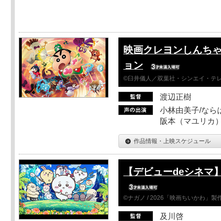
映画クレヨンしんちゃ
ョン
©臼井儀人／双葉社・シンエイ・テレビ
渡辺正樹
小林由美子/なら
阪本（マユリカ）
作品情報・上映スケジュール
【デビューdeシネマ
©ナガノ / 2026「映画ちいかわ」
及川啓