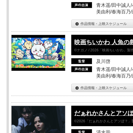
青木遥/田中誠人/
美由利/春海百乃
作品情報・上映スケジュール
映画ちいかわ 人魚の
©ナガノ / 2026「映画ちいかわ」
及川啓
青木遥/田中誠人/
美由利/春海百乃
作品情報・上映スケジュール
だぁれかさんとアソ
©2026「だぁれかさんとアソぼ？」
清水崇