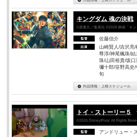
キングダム 魂の決戦
©原泰久／集英社 ©2026 映画「
佐藤信介
山崎賢人/吉沢亮/
尊淳/神尾楓珠/結
珠/山田裕貴/坂口
彌十郎/笹野高史/
旬
作品情報・上映スケジュール
トイ・ストーリー５
©2026 Disney/Pixar. All Rights Rese
アンドリュー・