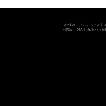
会社案内
プレスリリース
特商法
Q&A
角川シネマ有