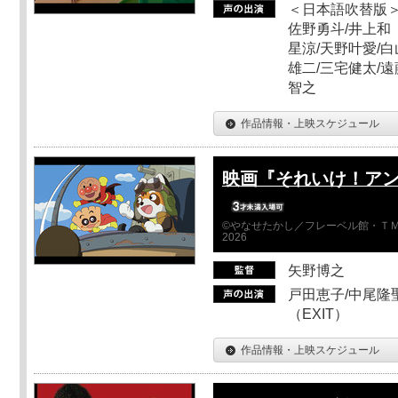
＜日本語吹替版＞
佐野勇斗/井上和
星涼/天野叶愛/白
雄二/三宅健太/遠
智之
作品情報・上映スケジュール
映画『それいけ！ア
©やなせたかし／フレーベル館・ＴＭ
2026
矢野博之
戸田恵子/中尾隆聖
（EXIT）
作品情報・上映スケジュール