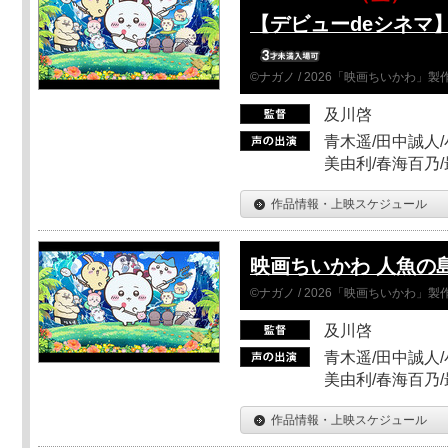
【デビューdeシネマ
©ナガノ / 2026「映画ちいかわ」
及川啓
青木遥/田中誠人/
美由利/春海百乃
作品情報・上映スケジュール
映画ちいかわ 人魚の
©ナガノ / 2026「映画ちいかわ」
及川啓
青木遥/田中誠人/
美由利/春海百乃
作品情報・上映スケジュール