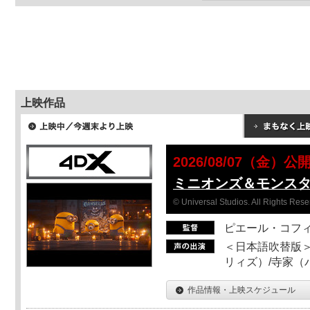
上映作品
2026/08/07（金）公
ミニオンズ＆モンス
© Universal Studios. All Rights Rese
ピエール・コフ
＜日本語吹替版＞
リィズ）/寺家（バ
作品情報・上映スケジュール