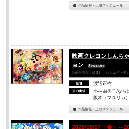
作品情報・上映スケジュール
映画クレヨンしんちゃ
ョン
©臼井儀人／双葉社・シンエイ・テレビ
渡辺正樹
小林由美子/なら
阪本（マユリカ）
作品情報・上映スケジュール
2026/08/07（金）～2