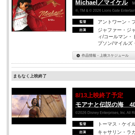
Michael／マイケル
M
®, TM & © 2026 Lions Gate Entertain
アントワーン・
ジャファー・ジ
ィ/コールマン・
プソン/マイルズ
作品情報・上映スケジュール
まもなく上映終了
8/13上映終了予定
モアナと伝説の海 4D
©2026 Disney Enterprises, Inc. All 
トーマス・ケイ
キャサリン・ラガ