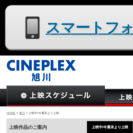
スマートフォン用サイトはコチラ
HOME
>
旭川
> 上映中/今週末より上映
上映作品のご案内
上映中/今週末より上映