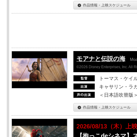
作品情報・上映スケジュール
モアナと伝説の海
Mo
©2026 Disney Enterprises, Inc. All 
トーマス・ケイ
キャサリン・ラガ
＜日本語吹替版＞T
作品情報・上映スケジュール
2026/08/13（木）上
【抱っこdeシネマ】