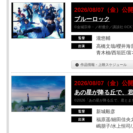
2026/08/07（金）公
ブルーロック
©金城宗幸・ノ村優介／講談社 ©CK 
瀧悠輔
高橋文哉/櫻井海音
青木柚/西垣匠/富
作品情報・上映スケジュール
2026/08/07（金）公
あの星が降る丘で、
©2026「あの星が降る丘で、君と
新城毅彦
福原遥/細田佳央太
嶋朋子/水上恒司