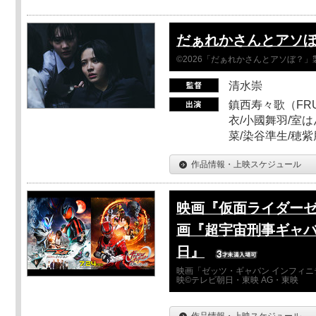
だぁれかさんとアソ
©2026「だぁれかさんとアソぼ？」
清水崇
鎮西寿々歌（FRUI
衣/小國舞羽/室
菜/染谷準生/穂紫
作品情報・上映スケジュール
映画『仮面ライダーゼ
画『超宇宙刑事ギャバ
日』
映画「ゼッツ・ギャバン インフィニ
映©テレビ朝日・東映 AG・東映
作品情報・上映スケジュール