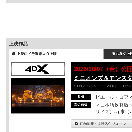
上映作品
2026/08/07（金）公
ミニオンズ＆モンス
© Universal Studios. All Rights Rese
ピエール・コフ
＜日本語吹替版＞
リィズ）/寺家（バ
作品情報・上映スケジュール