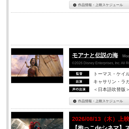
作品情報・上映スケジュール
モアナと伝説の海
Mo
©2026 Disney Enterprises, Inc. All 
トーマス・ケイ
キャサリン・ラガ
＜日本語吹替版＞T
作品情報・上映スケジュール
2026/08/13（木）上
【抱っこdeシネマ】