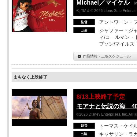
Michael／マイケル
M
®, TM & © 2026 Lions Gate Entertain
アントワーン・
ジャファー・ジ
ィ/コールマン・
プソン/マイルズ
作品情報・上映スケジュール
まもなく上映終了
8/13上映終了予定
モアナと伝説の海 4D
©2026 Disney Enterprises, Inc. All 
トーマス・ケイ
キャサリン・ラガ