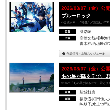
2026/08/07（金）公
ブルーロック
©金城宗幸・ノ村優介／講談社 ©CK 
瀧悠輔
高橋文哉/櫻井海音
青木柚/西垣匠/富
作品情報・上映スケジュール
2026/08/07（金）公
あの星が降る丘で、
©2026「あの星が降る丘で、君と
新城毅彦
福原遥/細田佳央太
嶋朋子/水上恒司