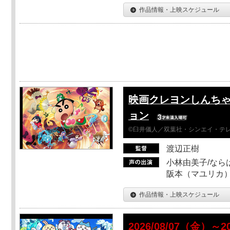
作品情報・上映スケジュール
映画クレヨンしんちゃ
ョン
©臼井儀人／双葉社・シンエイ・テレビ
渡辺正樹
小林由美子/なら
阪本（マユリカ）
作品情報・上映スケジュール
2026/08/07（金）～2