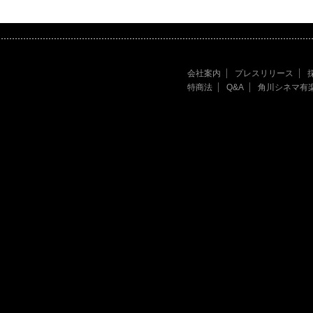
会社案内
プレスリリース
特商法
Q&A
角川シネマ有