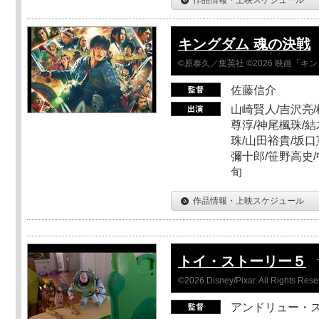
キングダム 魂の決戦
©原泰久／集英社 ©2026 映画「
佐藤信介
山崎賢人/吉沢亮/
尊淳/神尾楓珠/結
珠/山田裕貴/坂口
彌十郎/笹野高史/
旬
作品情報・上映スケジュール
トイ・ストーリー５
©2026 Disney/Pixar. All Rights Rese
アンドリュー・