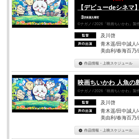
【デビューdeシネマ
©ナガノ / 2026「映画ちいかわ」
及川啓
青木遥/田中誠人/
美由利/春海百乃
作品情報・上映スケジュール
映画ちいかわ 人魚の
©ナガノ / 2026「映画ちいかわ」
及川啓
青木遥/田中誠人/
美由利/春海百乃
作品情報・上映スケジュール