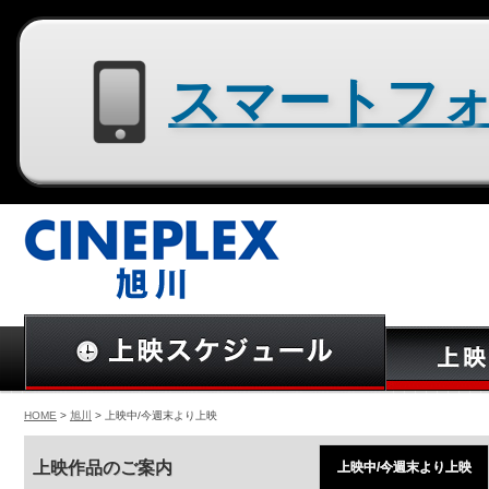
スマートフォン用サイトはコチラ
HOME
>
旭川
> 上映中/今週末より上映
上映作品のご案内
上映中/今週末より上映