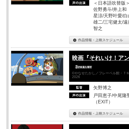
＜日本語吹替版＞
佐野勇斗/井上和
星涼/天野叶愛/白
雄二/三宅健太/遠
智之
作品情報・上映スケジュール
映画『それいけ！ア
©やなせたかし／フレーベル館・ＴＭ
2026
矢野博之
戸田恵子/中尾隆聖
（EXIT）
作品情報・上映スケジュール