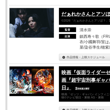
だぁれかさんとアソ
©2026「だぁれかさんとアソぼ？」
清水崇
鎮西寿々歌（FRUI
衣/小國舞羽/室
菜/染谷準生/穂紫
作品情報・上映スケジュール
映画『仮面ライダーゼ
画『超宇宙刑事ギャバ
日』
映画「ゼッツ・ギャバン インフィニ
映©テレビ朝日・東映 AG・東映
作品情報・上映スケジュール