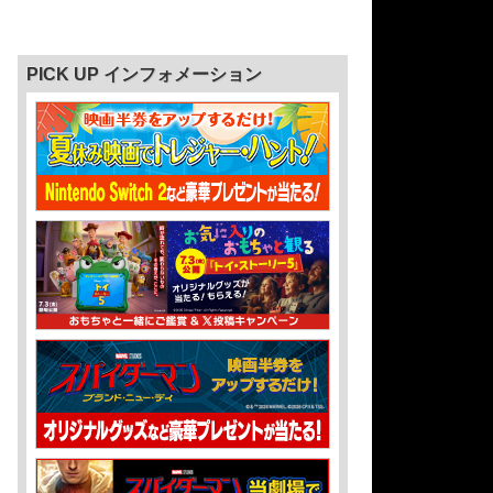
PICK UP インフォメーション