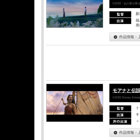
©2026「あの星が
新
福
周
作品情報・
モアナと伝
©2026 Disney Enterpr
ト
キ
＜
作品情報・