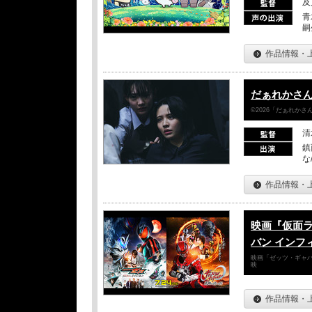
及
青
嗣
作品情報・
だぁれかさ
©2026「だぁれか
清
鎮
な
作品情報・
映画『仮面
バン インフ
映画「ゼッツ・ギャバ
映
作品情報・