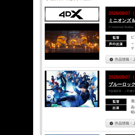
2026/08/
ミニオンズ
© Universal Studios.
ピ
＜
テ
作品情報・
2026/08/
ブルーロッ
©金城宗幸・ノ村優介／
瀧
高
昭
作品情報・