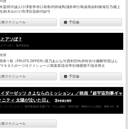
川啓
木遥/田中誠人/小澤亜李/井口裕香/内田雄馬/淺井孝行/島袋美由利/春海百乃/最上
生/鈴木みのり/寺澤百花/鈴代紗弓
上映スケジュール
予告編
んとアソぼ？
さんとアソぼ？」製作委員会
水崇
西寿々歌（FRUITS ZIPPER) /星乃あんな/大西利空/向井怜衣/小國舞羽/室はん
/マキタスポーツ/オクイシュージ/菜葉菜/染谷準生/穂紫朋子/染谷将太
上映スケジュール
予告編
ライダーゼッツ さよならのミッション』／映画『超宇宙刑事ギャ
ィニティ 太陽が泣いた日』
ン インフィニティ」製作委員会©石森プロ・テレビ朝日・ADK EM・東映©テレビ朝日・東映 AG・東
上映スケジュール