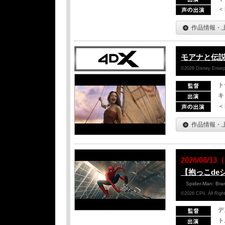
＜
作品情報・
モアナと伝
©2026 Disney Enterpr
ト
キ
＜
作品情報・
2026/08/
【抱っこde
Spider-Man: Br
©2026 CPII. All Ri
デ
ト