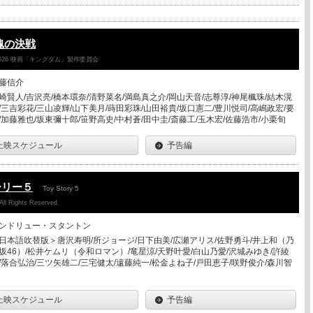
魂の決戦
026 映画「キングダム」製作委員会
藤信介
崎賢人/吉沢亮/橋本環奈/清野菜名/満島真之介/岡山天音/志尊淳/神尾楓珠/結木滉
/三吉彩花/三山凌輝/山下美月/蒔田彩珠/山田裕貴/坂口憲二/豊川悦司/高嶋政宏/要
/加藤雅也/坂東彌十郎/笹野高史/中村蒼/田中圭/斎藤工/玉木宏/佐藤浩市/小栗旬
上映スケジュール
予告編
ーリー５
Toy Story 5
All Rights Reserved.
ンドリュー・スタントン
日本語吹替版＞唐沢寿明/所ジョージ/日下由美/広瀬アリス/佐野勇斗/井上和（乃
坂46）/松井ケムリ（令和ロマン）/竜星涼/天野叶愛/白山乃愛/沢城みゆき/許綾
/落合弘治/三ツ矢雄二/三宅健太/遠藤純一/松金よね子/戸田恵子/咲野俊介/森川智
上映スケジュール
予告編