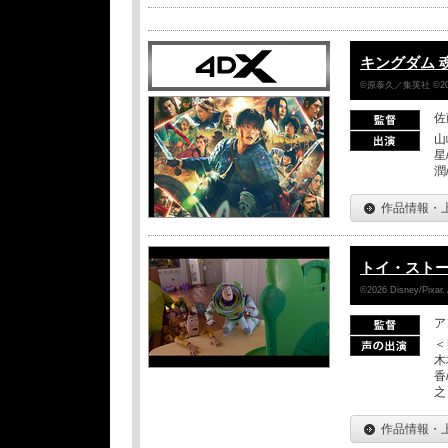
キングダム 
©原泰久／集英社 ©2
佐
山
星
潤
作品情報・
トイ・スト
©2026 Disney/Pixar. 
ア
＜
木
香
之
作品情報・