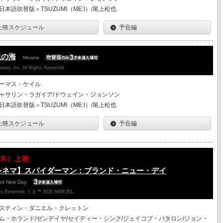
日本語吹替版＞TSUZUMI（ME:I）/尾上松也
上映スケジュール
予告編
説の海
Moana
ises, Inc. All Rights Reserved.
ーマス・ケイル
ャサリン・ラガイア/ドウェイン・ジョンソン
日本語吹替版＞TSUZUMI（ME:I）/尾上松也
上映スケジュール
予告編
13（木）上映
シネマ】スパイダーマン：ブランド・ニュー・デイ
and New Day
ghts Reserved. © & ™ 2026 MARVEL.
スティン・ダニエル・クレットン
ム・ホランド/ゼンデイヤ/セイディー・シンク/ジェイコブ・バタロン/ジョン・