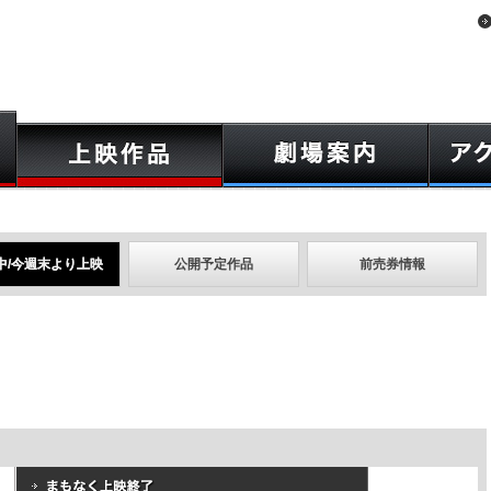
中/今週末より上映
公開予定作品
前売券情報