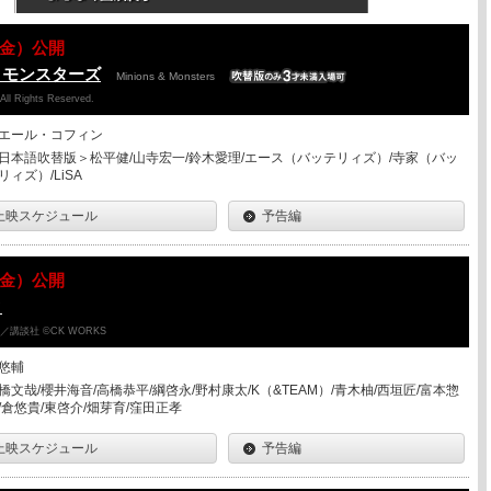
07（金）公開
＆モンスターズ
Minions & Monsters
 All Rights Reserved.
エール・コフィン
日本語吹替版＞松平健/山寺宏一/鈴木愛理/エース（バッテリィズ）/寺家（バッ
リィズ）/LiSA
上映スケジュール
予告編
07（金）公開
ク
講談社 ©CK WORKS
悠輔
橋文哉/櫻井海音/高橋恭平/綱啓永/野村康太/K（&TEAM）/青木柚/西垣匠/富本惣
/倉悠貴/東啓介/畑芽育/窪田正孝
上映スケジュール
予告編