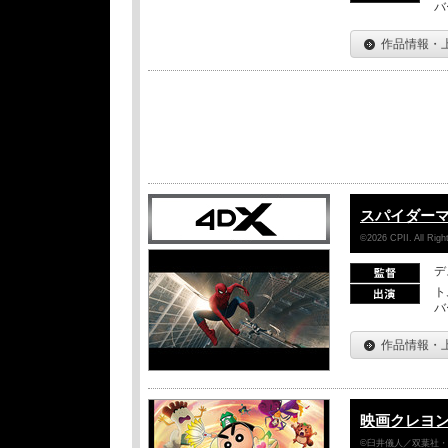
バ
作品情報・
スパイダー
©2026 CPII. All Ri
デ
ト
バ
作品情報・
映画クレヨン
©臼井儀人／双葉社・シ