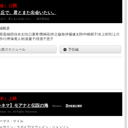
07（金）公開
る丘で、君とまた出会いたい。
降る丘で、君とまた出会いたい。」製作委員会
城毅彦
原遥/細田佳央太/出口夏希/豊嶋花/井之脇海/伊藤健太郎/中嶋朋子/水上恒司/上川
作/小野塚勇人/松坂慶子/倍賞千恵子
上映スケジュール
予告編
06（木）上映
シネマ】モアナと伝説の海
Moana
ises, Inc. All Rights Reserved.
ーマス・ケイル
ャサリン・ラガイア/ドウェイン・ジョンソン