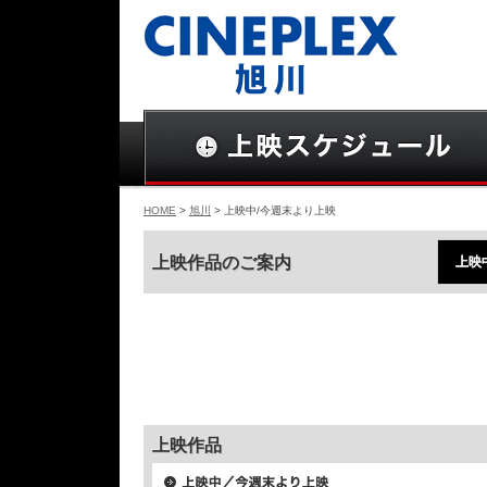
HOME
>
旭川
> 上映中/今週末より上映
上映作品のご案内
上映
上映作品