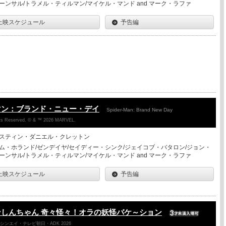
ーンサル/トラメル・ティルマン/マイケル・マンド and マーク・ラファ
上映スケジュール
予告編
マン：ブランド・ニュー・デイ
Spider-Man: Brand New Day
ghts Reserved. © & ™ 2026 MARVEL.
スティン・ダニエル・クレットン
ム・ホランド/ゼンデイヤ/セイディー・シンク/ジェイコブ・バタロン/ジョン・
ーンサル/トラメル・ティルマン/マイケル・マンド and マーク・ラファ
上映スケジュール
予告編
しんちゃん 奇々怪々！オラの妖怪バケ～ション
ンエイ・テレビ朝日・ADK 2026