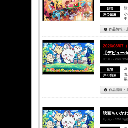
渡
小
中
作品情報・
2026/08/0
【デビューd
©ナガノ / 2026
及
青
嗣
作品情報・
映画ちいかわ
©ナガノ / 2026