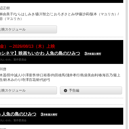
辺正樹
林由美子/ならはしみき/森川智之/こおろぎさとみ/伊藤沙莉/阪本（マユリカ）/
谷（マユリカ）
上映スケジュール
7（金）～2026/08/13（木）上映
eシネマ】映画ちいかわ 人魚の島のひみつ
「映画ちいかわ」製作委員会
川啓
木遥/田中誠人/小澤亜李/井口裕香/内田雄馬/淺井孝行/島袋美由利/春海百乃/最上
生/鈴木みのり/寺澤百花/鈴代紗弓
上映スケジュール
予告編
 人魚の島のひみつ
「映画ちいかわ」製作委員会