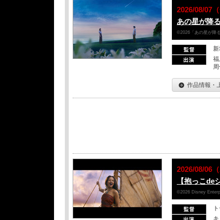
2026/08/
あの星が降
©2026「あの星が
新
福
周
作品情報・
2026/08/
【抱っこde
©2026 Disney Enterpr
ト
キ