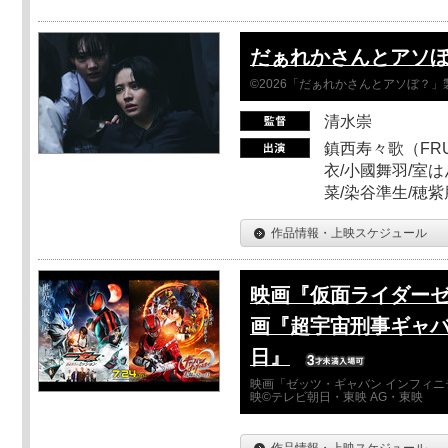
だぁれかさんとアソ
©2026「だぁれかさんとアソぼ？」
清水崇
鎮西寿々歌（FRUI
衣/小國舞羽/室
菜/染谷準生/穂紫
作品情報・上映スケジュール
映画『仮面ライダーゼ
画『超宇宙刑事ギャバ
日』
映画「ゼッツ・ギャバン インフィニ
映©テレビ朝日・東映 AG・東映
作品情報・上映スケジュール