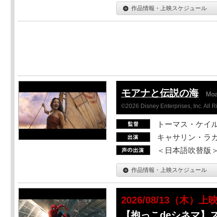
作品情報・上映スケジュール
モアナと伝説の海
Mo
©2026 Disney Enterprises, Inc. All 
トーマス・ケイ
キャサリン・ラガ
＜日本語吹替版＞T
作品情報・上映スケジュール
2026/08/13（木）上
【抱っこdeシネマ】