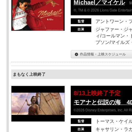
Michael／マイケル
M
®, TM & © 2026 Lions Gate Entertain
アントワーン・
ジャファー・ジ
ィ/コールマン・
プソン/マイルズ
作品情報・上映スケジュール
まもなく上映終了
8/13上映終了予定
モアナと伝説の海 4D
©2026 Disney Enterprises, Inc. All 
トーマス・ケイ
キャサリン・ラガ