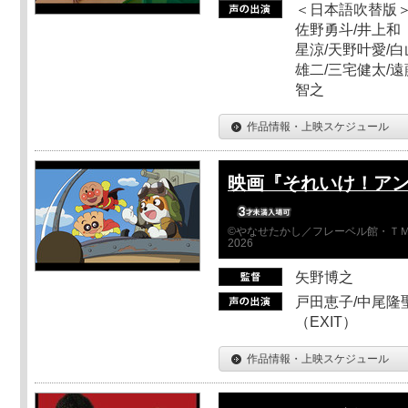
＜日本語吹替版＞
佐野勇斗/井上和
星涼/天野叶愛/白
雄二/三宅健太/遠
智之
作品情報・上映スケジュール
映画『それいけ！ア
©やなせたかし／フレーベル館・ＴＭ
2026
矢野博之
戸田恵子/中尾隆聖
（EXIT）
作品情報・上映スケジュール