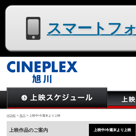
スマートフォン用サイトはコチラ
HOME
>
旭川
> 上映中/今週末より上映
上映作品のご案内
上映中/今週末より上映