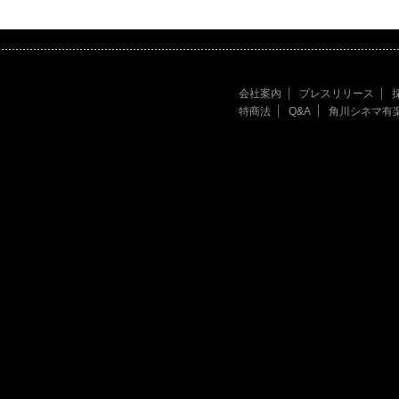
会社案内
プレスリリース
特商法
Q&A
角川シネマ有