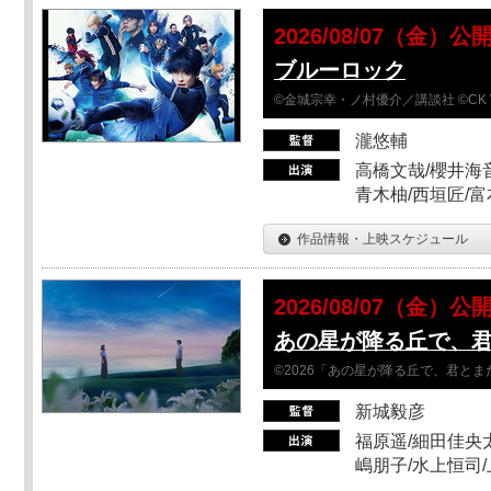
2026/08/07（金）公
ブルーロック
©金城宗幸・ノ村優介／講談社 ©CK 
瀧悠輔
高橋文哉/櫻井海音
青木柚/西垣匠/富
作品情報・上映スケジュール
2026/08/07（金）公
あの星が降る丘で、
©2026「あの星が降る丘で、君と
新城毅彦
福原遥/細田佳央太
嶋朋子/水上恒司