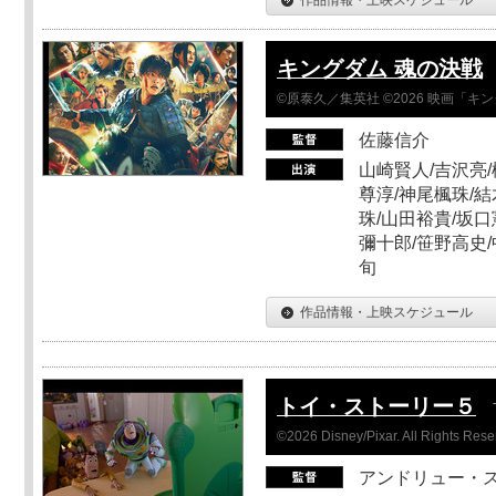
キングダム 魂の決戦
©原泰久／集英社 ©2026 映画「
佐藤信介
山崎賢人/吉沢亮/
尊淳/神尾楓珠/結
珠/山田裕貴/坂口
彌十郎/笹野高史/
旬
作品情報・上映スケジュール
トイ・ストーリー５
©2026 Disney/Pixar. All Rights Rese
アンドリュー・