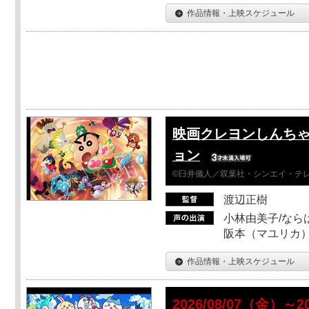
作品情報・上映スケジュール
映画クレヨンしんちゃ
ョン
©臼井儀人／双葉社・シンエイ・テレビ
渡辺正樹
小林由美子/なら
阪本（マユリカ）
作品情報・上映スケジュール
2026/08/07（金）～2