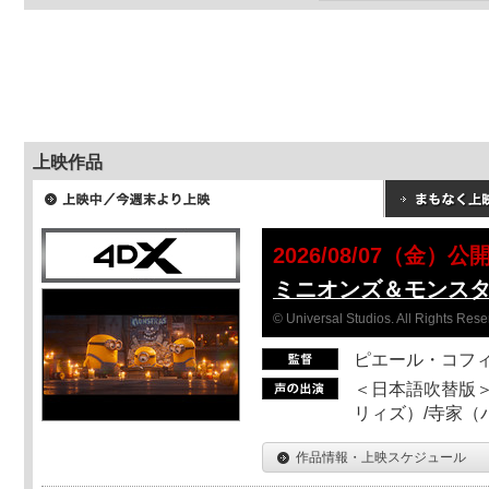
上映作品
2026/08/07（金）公
ミニオンズ＆モンス
© Universal Studios. All Rights Rese
ピエール・コフ
＜日本語吹替版＞
リィズ）/寺家（バ
作品情報・上映スケジュール