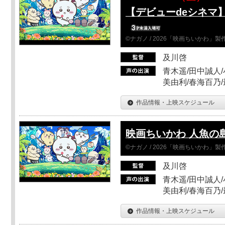
【デビューdeシネマ
©ナガノ / 2026「映画ちいかわ」
及川啓
青木遥/田中誠人/
美由利/春海百乃
作品情報・上映スケジュール
映画ちいかわ 人魚の
©ナガノ / 2026「映画ちいかわ」
及川啓
青木遥/田中誠人/
美由利/春海百乃
作品情報・上映スケジュール