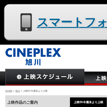
スマートフォン用サイトはコチラ
HOME
>
旭川
> 上映中/今週末より上映
上映作品のご案内
上映中/今週末より上映