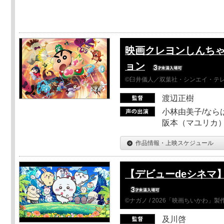
映画クレヨンしんちゃ
ョン
©臼井儀人／双葉社・シンエイ・テレビ
渡辺正樹
小林由美子/なら
阪本（マユリカ）
作品情報・上映スケジュール
【デビューdeシネマ
©ナガノ / 2026「映画ちいかわ」
及川啓