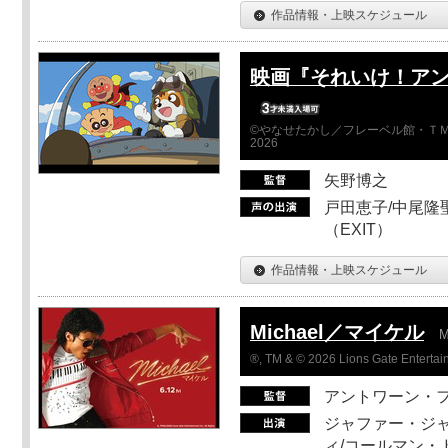
作品情報・上映スケジュール
映画『それいけ！ア
©やなせたかし／フレーベル館・ＴＭ
2026
矢野博之
戸田恵子/中尾隆聖
（EXIT）
作品情報・上映スケジュール
Michael／マイケル
M
®, TM & © 2026 Lions Gate Entertain
アントワーン・
ジャファー・ジ
ィ/コールマン・