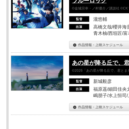
ブルーロック
©金城宗幸・ノ村優介／講談社 ©CK 
瀧悠輔
高橋文哉/櫻井海音
青木柚/西垣匠/富
作品情報・上映スケジュール
あの星が降る丘で、
©2026「あの星が降る丘で、君と
新城毅彦
福原遥/細田佳央太
嶋朋子/水上恒司
作品情報・上映スケジュール