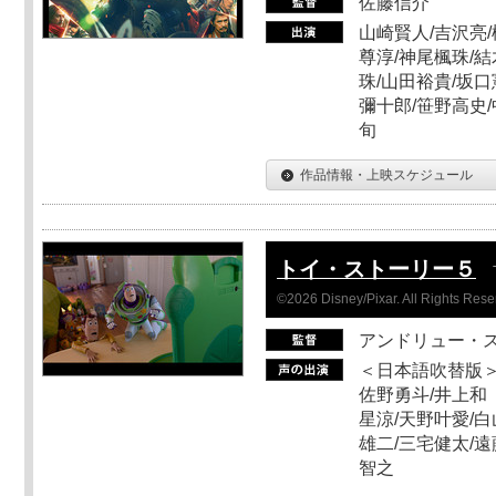
佐藤信介
山崎賢人/吉沢亮/
尊淳/神尾楓珠/結
珠/山田裕貴/坂口
彌十郎/笹野高史/
旬
作品情報・上映スケジュール
トイ・ストーリー５
©2026 Disney/Pixar. All Rights Rese
アンドリュー・
＜日本語吹替版＞
佐野勇斗/井上和
星涼/天野叶愛/白
雄二/三宅健太/遠
智之