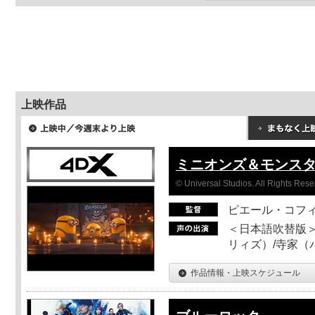
上映作品
ミニオンズ＆モンス
© Universal Studios. All Rights Rese
ピエール・コフ
＜日本語吹替版＞
リィズ）/寺家（バ
作品情報・上映スケジュール