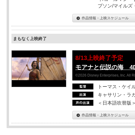
プソン/マイルズ
作品情報・上映スケジュール
まもなく上映終了
8/13上映終了予定
モアナと伝説の海 4D
©2026 Disney Enterprises, Inc. All 
トーマス・ケイ
キャサリン・ラガ
＜日本語吹替版＞T
作品情報・上映スケジュール