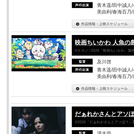
青木遥/田中誠人/
美由利/春海百乃
作品情報・上映スケジュール
映画ちいかわ 人魚の
©ナガノ / 2026「映画ちいかわ」
及川啓
青木遥/田中誠人/
美由利/春海百乃
作品情報・上映スケジュール
だぁれかさんとアソ
©2026「だぁれかさんとアソぼ？」
清水崇