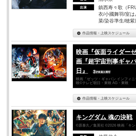
鎮西寿々歌（FRUI
衣/小國舞羽/室
菜/染谷準生/穂紫
作品情報・上映スケジュール
映画『仮面ライダーゼ
画『超宇宙刑事ギャバ
日』
映画「ゼッツ・ギャバン インフィニ
映©テレビ朝日・東映 AG・東映
作品情報・上映スケジュール
キングダム 魂の決戦
©原泰久／集英社 ©2026 映画「