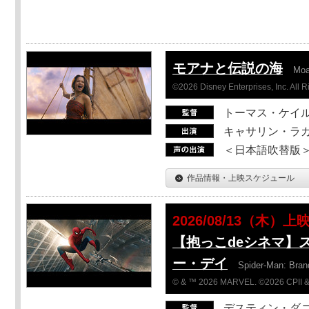
モアナと伝説の海
Mo
©2026 Disney Enterprises, Inc. All 
トーマス・ケイ
キャサリン・ラガ
＜日本語吹替版＞T
作品情報・上映スケジュール
2026/08/13（木）上
【抱っこdeシネマ】
ー・デイ
Spider-Man: Bra
© & ™ 2026 MARVEL. ©2026 CPII &
デスティン・ダ