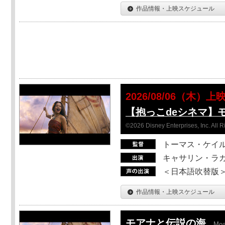
作品情報・上映スケジュール
2026/08/06（木）上
【抱っこdeシネマ】
©2026 Disney Enterprises, Inc. All 
トーマス・ケイ
キャサリン・ラガ
＜日本語吹替版＞T
作品情報・上映スケジュール
モアナと伝説の海
Mo