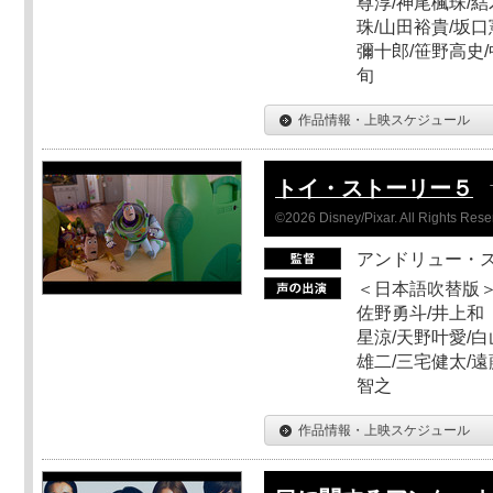
尊淳/神尾楓珠/結
珠/山田裕貴/坂口
彌十郎/笹野高史/
旬
作品情報・上映スケジュール
トイ・ストーリー５
©2026 Disney/Pixar. All Rights Rese
アンドリュー・
＜日本語吹替版＞
佐野勇斗/井上和
星涼/天野叶愛/白
雄二/三宅健太/遠
智之
作品情報・上映スケジュール