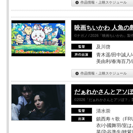
作品情報・上映スケジュール
映画ちいかわ 人魚の
©ナガノ / 2026「映画ちいかわ」
及川啓
青木遥/田中誠人/
美由利/春海百乃
作品情報・上映スケジュール
だぁれかさんとアソ
©2026「だぁれかさんとアソぼ？」
清水崇
鎮西寿々歌（FRUI
衣/小國舞羽/室
菜/染谷準生/穂紫