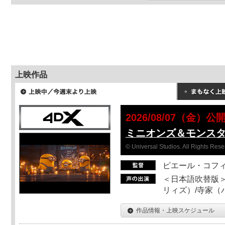
上映作品
2026/08/07（金）公
ミニオンズ＆モンス
© Universal Studios. All Rights Rese
ピエール・コフ
＜日本語吹替版＞
リィズ）/寺家（バ
作品情報・上映スケジュール