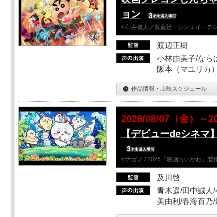
ョン
©臼井儀人／双葉社・シンエイ・テレビ
渡辺正樹
小林由美子/なら
阪本（マユリカ）
作品情報・上映スケジュール
2026/08/07（金）～2
【デビューdeシネマ
©ナガノ / 2026「映画ちいかわ」
及川啓
青木遥/田中誠人/
美由利/春海百乃