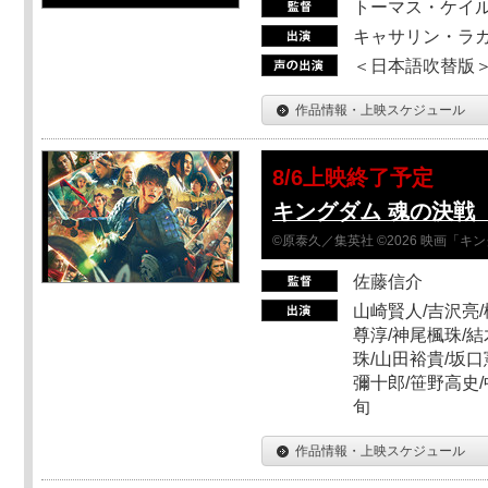
トーマス・ケイ
キャサリン・ラガ
＜日本語吹替版＞T
作品情報・上映スケジュール
8/6上映終了予定
キングダム 魂の決戦 
©原泰久／集英社 ©2026 映画「
佐藤信介
山崎賢人/吉沢亮/
尊淳/神尾楓珠/結
珠/山田裕貴/坂口
彌十郎/笹野高史/
旬
作品情報・上映スケジュール