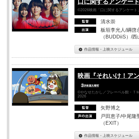
口に関するアンケー
©2026映画「口に関するアンケー
清水崇
板垣李光人/綱啓永
（BUDDiiS）/
作品情報・上映スケジュール
映画『それいけ！ア
©やなせたかし／フレーベル館・ＴＭ
2026
矢野博之
戸田恵子/中尾隆聖
（EXIT）
作品情報・上映スケジュール