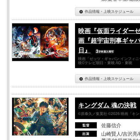
作品情報・上映スケジュール
映画『仮面ライダーゼ
画『超宇宙刑事ギャバ
日』
映画「ゼッツ・ギャバン インフィニ
映©テレビ朝日・東映 AG・東映
作品情報・上映スケジュール
キングダム 魂の決戦
©原泰久／集英社 ©2026 映画「
佐藤信介
山崎賢人/吉沢亮/