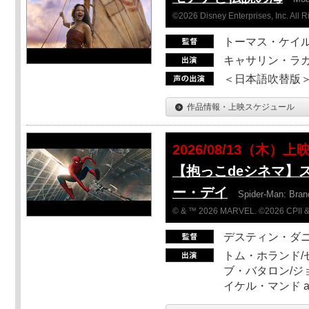
©2026 Disney Enterprises, Inc. All 
トーマス・ケイ
キャサリン・ラガ
＜日本語吹替版＞T
作品情報・上映スケジュール
2026/08/13（木）上
【抱っこdeシネマ】
ー・デイ
Spider-Man: Bra
© & ™ 2026 MARVEL. ©2026 CPII &
デスティン・ダ
トム・ホランド/
ブ・バタロン/ジ
イケル・マンド a