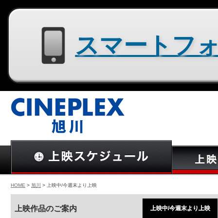
スマートフォン用サイトはコチラ
HOME
>
旭川
> 上映中/今週末より上映
上映作品のご案内
上映中/今週末より上映