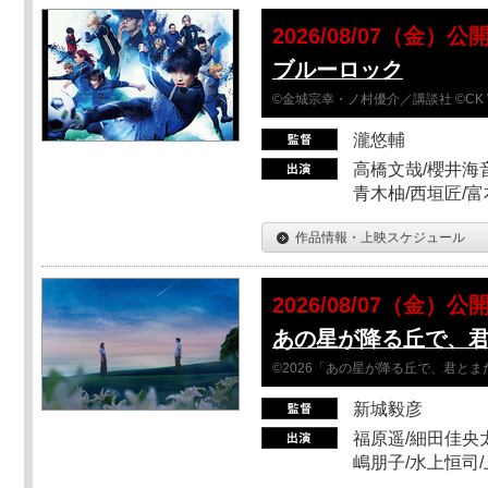
2026/08/07（金）公
ブルーロック
©金城宗幸・ノ村優介／講談社 ©CK 
瀧悠輔
高橋文哉/櫻井海音
青木柚/西垣匠/富
作品情報・上映スケジュール
2026/08/07（金）公
あの星が降る丘で、
©2026「あの星が降る丘で、君と
新城毅彦
福原遥/細田佳央太
嶋朋子/水上恒司