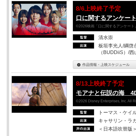
8/6上映終了予定
口に関するアンケー
©2026映画「口に関するアンケー
清水崇
板垣李光人/綱啓永
（BUDDiiS）/
作品情報・上映スケジュール
8/13上映終了予定
モアナと伝説の海 4D
©2026 Disney Enterprises, Inc. All 
トーマス・ケイ
キャサリン・ラガ
＜日本語吹替版＞T