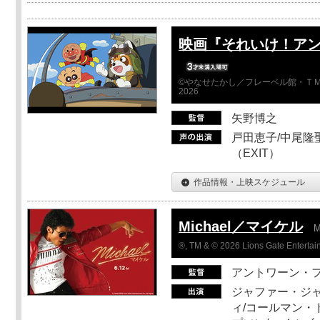
映画『それいけ！ア
©やなせたかし／フレーベル館・ＴＭ
2026
矢野博之
戸田恵子/中尾隆聖
（EXIT）
作品情報・上映スケジュール
Michael／マイケル
M
®, TM & © 2026 Lions Gate Entertain
アントワーン・
ジャファー・ジ
ィ/コールマン・