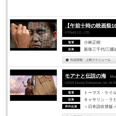
【午前十時の映画祭1
©TOHO CO., LTD.
小林正樹
新珠三千代/三國
作品情報・上映スケジュール
モアナと伝説の海
Mo
©2026 Disney Enterprises, Inc. All 
トーマス・ケイ
キャサリン・ラガ
＜日本語吹替版＞T