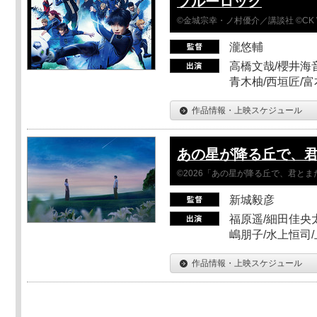
ブルーロック
©金城宗幸・ノ村優介／講談社 ©CK 
瀧悠輔
高橋文哉/櫻井海音
青木柚/西垣匠/富
作品情報・上映スケジュール
あの星が降る丘で、
©2026「あの星が降る丘で、君と
新城毅彦
福原遥/細田佳央太
嶋朋子/水上恒司
作品情報・上映スケジュール