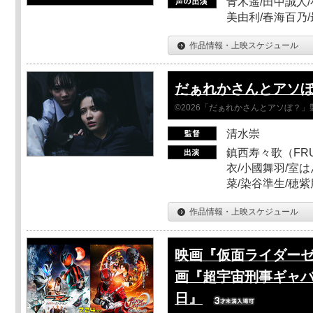
青木遥/田中誠人/
美由利/春海百乃
作品情報・上映スケジュール
だぁれかさんとアソ
©2026「だぁれかさんとアソぼ？」
清水崇
鎮西寿々歌（FRUI
衣/小國舞羽/室
菜/染谷準生/穂紫
作品情報・上映スケジュール
映画『仮面ライダーゼ
画『超宇宙刑事ギャバ
日』