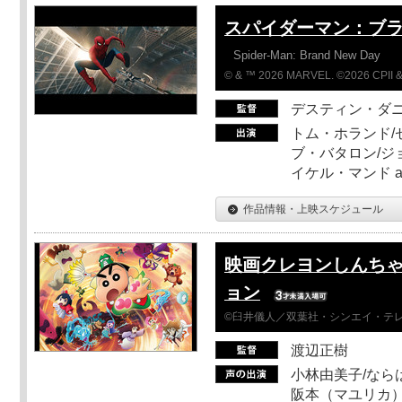
スパイダーマン：ブ
Spider-Man: Brand New Day
© & ™ 2026 MARVEL. ©2026 CPII &
デスティン・ダ
トム・ホランド/
ブ・バタロン/ジ
イケル・マンド a
作品情報・上映スケジュール
映画クレヨンしんちゃ
ョン
©臼井儀人／双葉社・シンエイ・テレビ
渡辺正樹
小林由美子/なら
阪本（マユリカ）