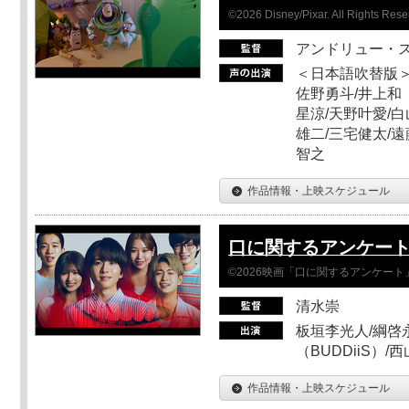
©2026 Disney/Pixar. All Rights Rese
アンドリュー・
＜日本語吹替版＞
佐野勇斗/井上和
星涼/天野叶愛/白
雄二/三宅健太/遠
智之
作品情報・上映スケジュール
口に関するアンケー
©2026映画「口に関するアンケー
清水崇
板垣李光人/綱啓永
（BUDDiiS）/
作品情報・上映スケジュール