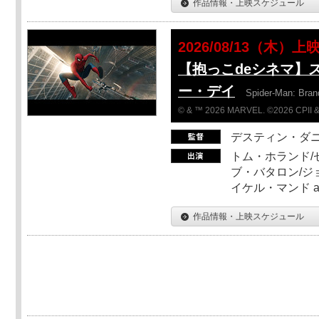
作品情報・上映スケジュール
2026/08/13（木）上
【抱っこdeシネマ】
ー・デイ
Spider-Man: Bra
© & ™ 2026 MARVEL. ©2026 CPII &
デスティン・ダ
トム・ホランド/
ブ・バタロン/ジ
イケル・マンド a
作品情報・上映スケジュール