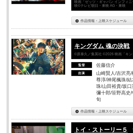
映画「ゼッツ・ギャバン インフィニ
映©テレビ朝日・東映 AG・東映
作品情報・上映スケジュール
キングダム 魂の決戦
©原泰久／集英社 ©2026 映画「
佐藤信介
山崎賢人/吉沢亮/
尊淳/神尾楓珠/結
珠/山田裕貴/坂口
彌十郎/笹野高史/
旬
作品情報・上映スケジュール
トイ・ストーリー５