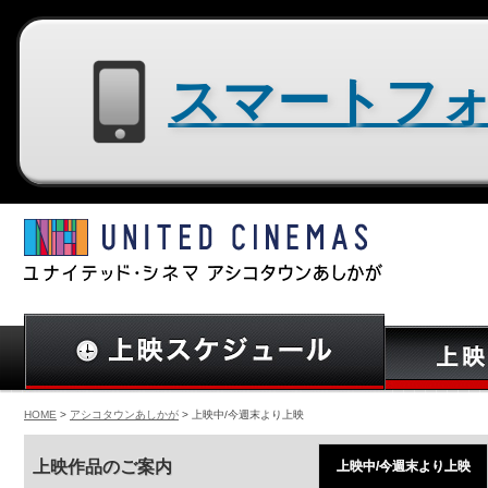
スマートフォン用サイトはコチラ
HOME
>
アシコタウンあしかが
> 上映中/今週末より上映
上映作品のご案内
上映中/今週末より上映