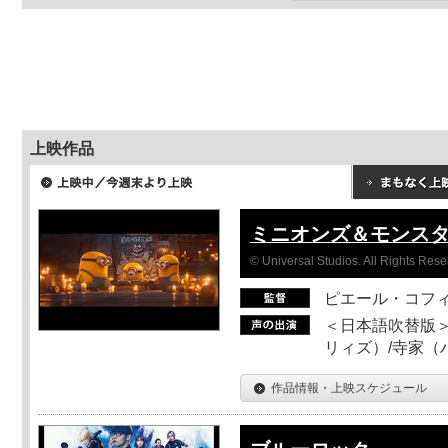
上映作品
ミニオンズ＆モンス
© Universal Studios. All Rights Rese
ピエール・コフ
＜日本語吹替版＞
リィズ）/寺家（バ
作品情報・上映スケジュール