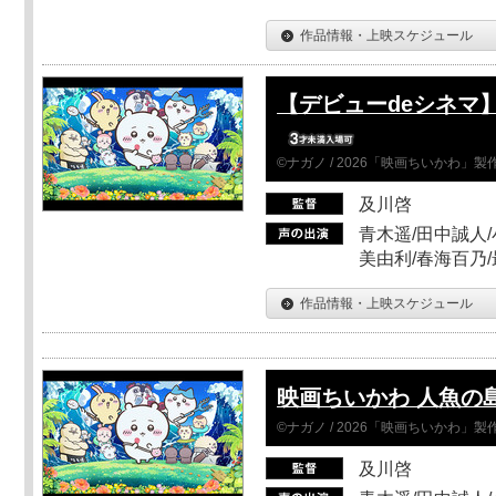
作品情報・上映スケジュール
【デビューdeシネマ
©ナガノ / 2026「映画ちいかわ」
及川啓
青木遥/田中誠人/
美由利/春海百乃
作品情報・上映スケジュール
映画ちいかわ 人魚の
©ナガノ / 2026「映画ちいかわ」
及川啓