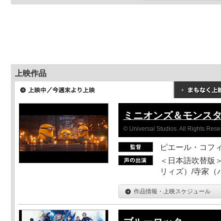
上映作品
ミニオンズ＆モンス
© Universal Studios. All Rights Rese
ピエール・コフ
＜日本語吹替版＞
リィズ）/寺家（バ
作品情報・上映スケジュール