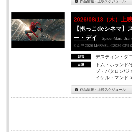
作品情報・上映スケジュール
2026/08/13（木）上
【抱っこdeシネマ】
ー・デイ
Spider-Man: Bra
© & ™ 2026 MARVEL. ©2026 CPII &
デスティン・ダ
トム・ホランド/
ブ・バタロン/ジ
イケル・マンド a
作品情報・上映スケジュール