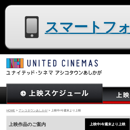
スマートフォン用サイトはコチラ
HOME
>
アシコタウンあしかが
> 上映中/今週末より上映
上映作品のご案内
上映中/今週末より上映