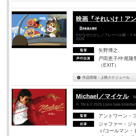
映画『それいけ！ア
©やなせたかし／フレーベル館・ＴＭ
2026
矢野博之
戸田恵子/中尾隆聖
（EXIT）
作品情報・上映スケジュール
Michael／マイケル
M
®, TM & © 2026 Lions Gate Entertain
アントワーン・
ジャファー・ジ
ィ/コールマン・