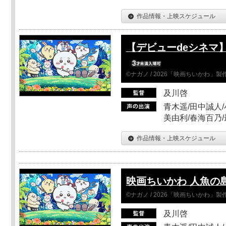
作品情報・上映スケジュール
【デビューdeシネマ
©ナガノ / 2026「映画ちいかわ」
及川啓
青木遥/田中誠人/
美由利/春海百乃
作品情報・上映スケジュール
映画ちいかわ 人魚の
©ナガノ / 2026「映画ちいかわ」
及川啓