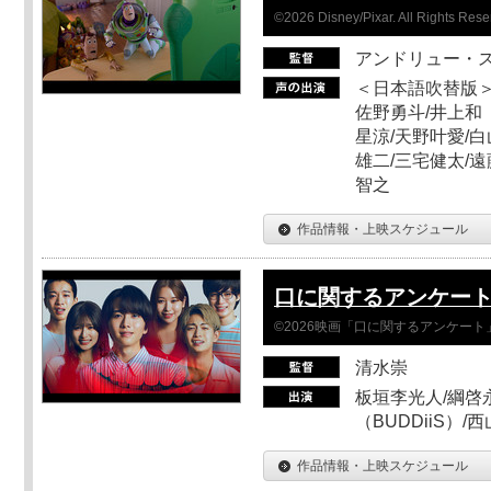
©2026 Disney/Pixar. All Rights Rese
アンドリュー・
＜日本語吹替版＞
佐野勇斗/井上和
星涼/天野叶愛/白
雄二/三宅健太/遠
智之
作品情報・上映スケジュール
口に関するアンケー
©2026映画「口に関するアンケー
清水崇
板垣李光人/綱啓永
（BUDDiiS）/
作品情報・上映スケジュール