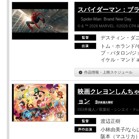
スパイダーマン：ブ
Spider-Man: Brand New Day
© & ™ 2026 MARVEL. ©2026 CPII &
デスティン・ダ
トム・ホランド/
ブ・バタロン/ジ
イケル・マンド a
作品情報・上映スケジュール
映画クレヨンしんちゃ
ョン
©臼井儀人／双葉社・シンエイ・テレビ
渡辺正樹
小林由美子/なら
阪本（マユリカ）