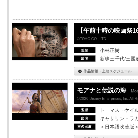
【午前十時の映画祭1
©TOHO CO., LTD.
小林正樹
新珠三千代/三國
作品情報・上映スケジュール
モアナと伝説の海
Mo
©2026 Disney Enterprises, Inc. All 
トーマス・ケイ
キャサリン・ラガ
＜日本語吹替版＞T