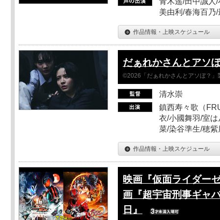
青木遥/田中誠人/
美由利/春海百乃
作品情報・上映スケジュール
だぁれかさんとアソ
©2026「だぁれかさんとアソぼ？」
清水崇
鎮西寿々歌（FRUI
衣/小國舞羽/室
菜/染谷準生/穂紫
作品情報・上映スケジュール
映画『仮面ライダーゼ
画『超宇宙刑事ギャバ
日』