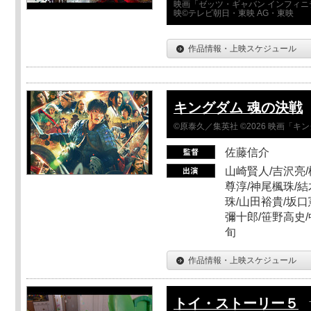
映画「ゼッツ・ギャバン インフィニ
映©テレビ朝日・東映 AG・東映
作品情報・上映スケジュール
キングダム 魂の決戦
©原泰久／集英社 ©2026 映画「
佐藤信介
山崎賢人/吉沢亮/
尊淳/神尾楓珠/結
珠/山田裕貴/坂口
彌十郎/笹野高史/
旬
作品情報・上映スケジュール
トイ・ストーリー５