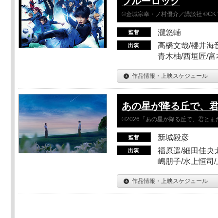
ブルーロック
©金城宗幸・ノ村優介／講談社 ©CK 
瀧悠輔
高橋文哉/櫻井海音
青木柚/西垣匠/富
作品情報・上映スケジュール
あの星が降る丘で、
©2026「あの星が降る丘で、君と
新城毅彦
福原遥/細田佳央太
嶋朋子/水上恒司
作品情報・上映スケジュール