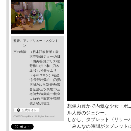
監督:
アンドリュー・スタント
ン
声の出演:
＜日本語吹替版＞唐
沢寿明/所ジョージ/日
下由美/広瀬アリス/佐
野勇斗/井上和（乃木
坂46）/松井ケムリ
（令和ロマン）/竜星
涼/天野叶愛/白山乃愛/
沢城みゆき/許綾香/落
合弘治/三ツ矢雄二/三
宅健太/遠藤純一/松金
よね子/戸田恵子/咲野
俊介/森川智之
想像力豊かで内気な少女・ボ
公式サイト
ル人形のジェシー。
©2026 Disney/Pixar. All Rights Reserved.
しかし、タブレット〈リリー
「みんなの時間がタブレット