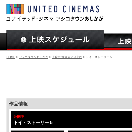
HOME
>
アシコタウンあしかが
>
上映中/今週末より上映
> トイ・ストーリー５
作品情報
公開中
トイ・ストーリー５