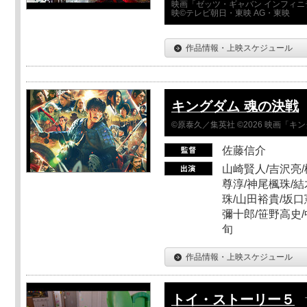
映画「ゼッツ・ギャバン インフィニ
映©テレビ朝日・東映 AG・東映
作品情報・上映スケジュール
キングダム 魂の決戦
©原泰久／集英社 ©2026 映画「
佐藤信介
山崎賢人/吉沢亮/
尊淳/神尾楓珠/結
珠/山田裕貴/坂口
彌十郎/笹野高史/
旬
作品情報・上映スケジュール
トイ・ストーリー５