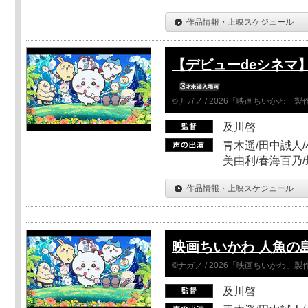
作品情報・上映スケジュール
【デビューdeシネマ
©ナガノ / 2026「映画ちいかわ」
及川啓
青木遥/田中誠人/
美由利/春海百乃
作品情報・上映スケジュール
映画ちいかわ 人魚の
©ナガノ / 2026「映画ちいかわ」
及川啓