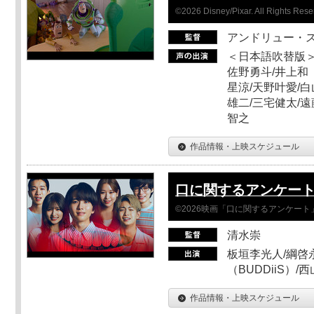
©2026 Disney/Pixar. All Rights Rese
アンドリュー・
＜日本語吹替版＞
佐野勇斗/井上和
星涼/天野叶愛/白
雄二/三宅健太/遠
智之
作品情報・上映スケジュール
口に関するアンケー
©2026映画「口に関するアンケー
清水崇
板垣李光人/綱啓永
（BUDDiiS）/
作品情報・上映スケジュール