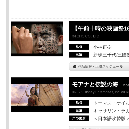
【午前十時の映画祭1
©TOHO CO., LTD.
小林正樹
新珠三千代/三國
作品情報・上映スケジュール
モアナと伝説の海
Mo
©2026 Disney Enterprises, Inc. All 
トーマス・ケイ
キャサリン・ラガ
＜日本語吹替版＞T