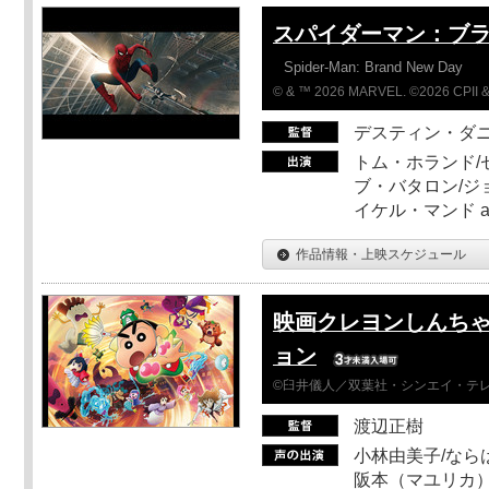
スパイダーマン：ブ
Spider-Man: Brand New Day
© & ™ 2026 MARVEL. ©2026 CPII &
デスティン・ダ
トム・ホランド/
ブ・バタロン/ジ
イケル・マンド a
作品情報・上映スケジュール
映画クレヨンしんちゃ
ョン
©臼井儀人／双葉社・シンエイ・テレビ
渡辺正樹
小林由美子/なら
阪本（マユリカ）