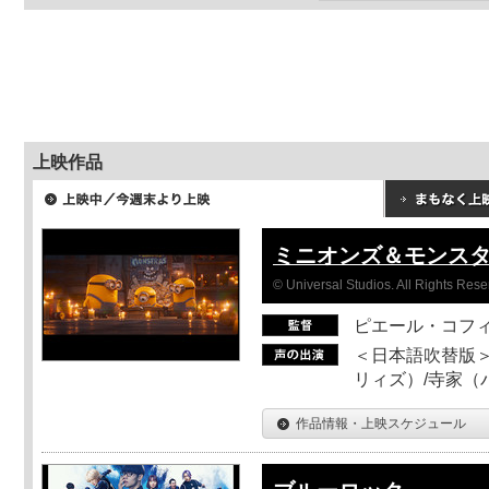
上映作品
ミニオンズ＆モンス
© Universal Studios. All Rights Rese
ピエール・コフ
＜日本語吹替版＞
リィズ）/寺家（バ
作品情報・上映スケジュール