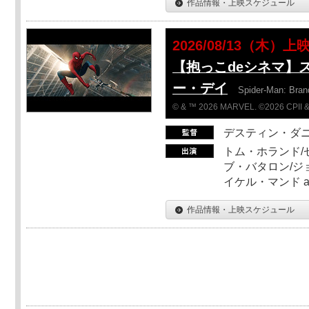
作品情報・上映スケジュール
2026/08/13（木）上
【抱っこdeシネマ】
ー・デイ
Spider-Man: Bra
© & ™ 2026 MARVEL. ©2026 CPII &
デスティン・ダ
トム・ホランド/
ブ・バタロン/ジ
イケル・マンド a
作品情報・上映スケジュール