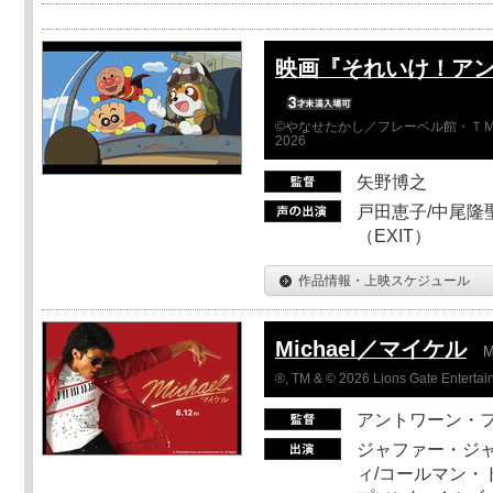
映画『それいけ！ア
©やなせたかし／フレーベル館・ＴＭ
2026
矢野博之
戸田恵子/中尾隆聖
（EXIT）
作品情報・上映スケジュール
Michael／マイケル
M
®, TM & © 2026 Lions Gate Entertain
アントワーン・
ジャファー・ジ
ィ/コールマン・