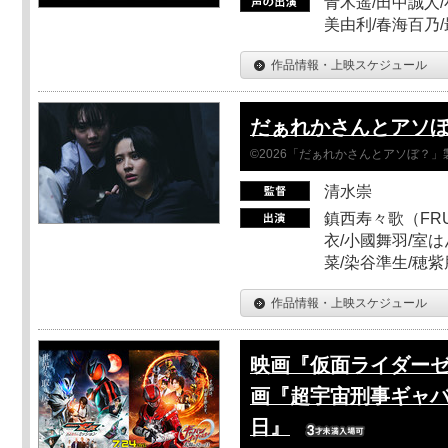
青木遥/田中誠人/
美由利/春海百乃
作品情報・上映スケジュール
だぁれかさんとアソ
©2026「だぁれかさんとアソぼ？」
清水崇
鎮西寿々歌（FRUI
衣/小國舞羽/室
菜/染谷準生/穂紫
作品情報・上映スケジュール
映画『仮面ライダーゼ
画『超宇宙刑事ギャバ
日』