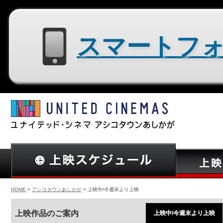
スマートフォン用サイトはコチラ
HOME
>
アシコタウンあしかが
> 上映中/今週末より上映
上映作品のご案内
上映中/今週末より上映