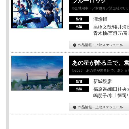
ブルーロック
©金城宗幸・ノ村優介／講談社 ©CK 
瀧悠輔
高橋文哉/櫻井海音
青木柚/西垣匠/富
作品情報・上映スケジュール
あの星が降る丘で、
©2026「あの星が降る丘で、君と
新城毅彦
福原遥/細田佳央太
嶋朋子/水上恒司
作品情報・上映スケジュール