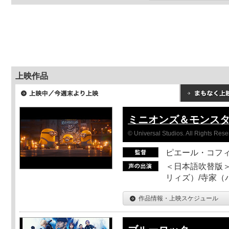
上映作品
ミニオンズ＆モンス
© Universal Studios. All Rights Rese
ピエール・コフ
＜日本語吹替版＞
リィズ）/寺家（バ
作品情報・上映スケジュール