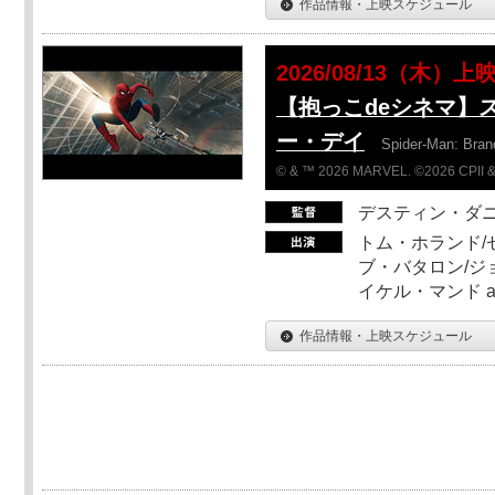
作品情報・上映スケジュール
2026/08/13（木）上
【抱っこdeシネマ】
ー・デイ
Spider-Man: Bra
© & ™ 2026 MARVEL. ©2026 CPII &
デスティン・ダ
トム・ホランド/
ブ・バタロン/ジ
イケル・マンド a
作品情報・上映スケジュール