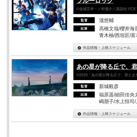
ブルーロック
©金城宗幸・ノ村優介／講談社 ©CK 
瀧悠輔
高橋文哉/櫻井海音
青木柚/西垣匠/富
作品情報・上映スケジュール
あの星が降る丘で、
©2026「あの星が降る丘で、君と
新城毅彦
福原遥/細田佳央太
嶋朋子/水上恒司
作品情報・上映スケジュール