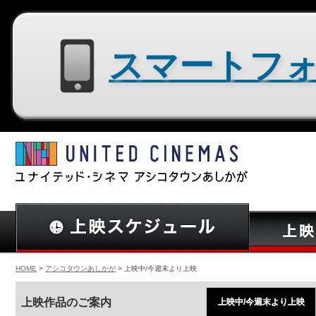
スマートフォン用サイトはコチラ
HOME
>
アシコタウンあしかが
> 上映中/今週末より上映
上映作品のご案内
上映中/今週末より上映