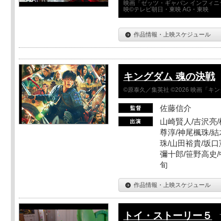
映画「ゼッツ・ギャバン インフィニ
映©テレビ朝日・東映 AG・東映
作品情報・上映スケジュール
キングダム 魂の決戦
©原泰久／集英社 ©2026 映画「
佐藤信介
山崎賢人/吉沢亮/
尊淳/神尾楓珠/結
珠/山田裕貴/坂口
彌十郎/笹野高史/
旬
作品情報・上映スケジュール
トイ・ストーリー５