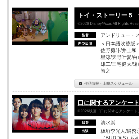
トイ・ストーリー５
©2026 Disney/Pixar. All Rights Rese
アンドリュー・
＜日本語吹替版＞
佐野勇斗/井上和
星涼/天野叶愛/白
雄二/三宅健太/遠
智之
作品情報・上映スケジュール
口に関するアンケー
©2026映画「口に関するアンケー
清水崇
板垣李光人/綱啓永
（BUDDiiS）/