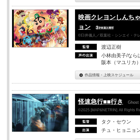
映画クレヨンしんちゃ
ョン
©臼井儀人／双葉社・シンエイ・テレビ
渡辺正樹
小林由美子/なら
阪本（マユリカ）
作品情報・上映スケジュール
怪速急行■■行き
Ghost 
©2025 [MAP&NETRIN]. All Rights R
タク・セウン
チュ・ヒョニョン