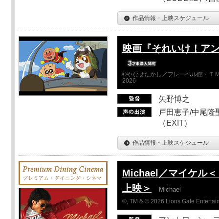
作品情報・上映スケジュール
映画『それいけ！ア
©やなせたかし／フレーベル館・ＴＭ
2026
矢野博之
戸田恵子/中尾隆聖
（EXIT）
作品情報・上映スケジュール
Michael／マイケル＜【
上映＞
Michael
®, TM & © 2026 Lions Gate Entertain