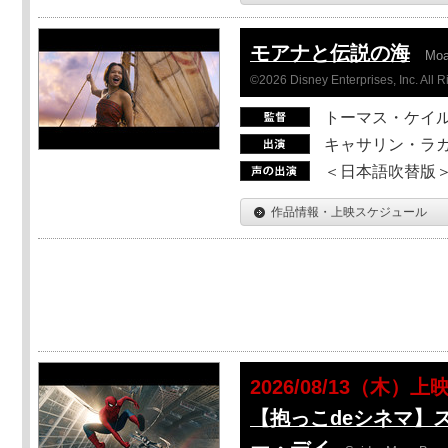
モアナと伝説の海
Mo
©2026 Disney Enterprises, Inc. All 
トーマス・ケイ
キャサリン・ラガ
＜日本語吹替版＞T
作品情報・上映スケジュール
2026/08/13（木）上
【抱っこdeシネマ】