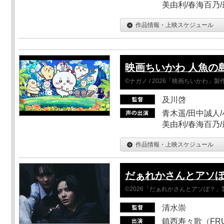
美由利/春海百乃
作品情報・上映スケジュール
映画ちいかわ 人魚の
©ナガノ / 2026「映画ちいかわ」
及川啓
青木遥/田中誠人/
美由利/春海百乃
作品情報・上映スケジュール
だぁれかさんとアソ
©2026「だぁれかさんとアソぼ？」
清水崇
鎮西寿々歌（FRUI