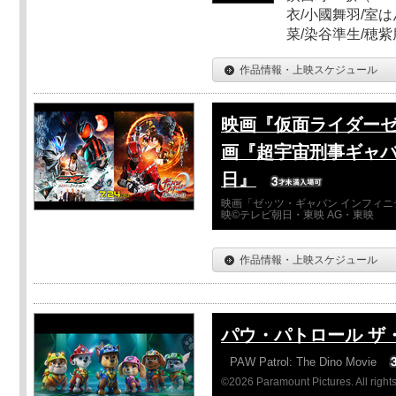
衣/小國舞羽/室
菜/染谷準生/穂紫
作品情報・上映スケジュール
映画『仮面ライダーゼ
画『超宇宙刑事ギャバ
日』
映画「ゼッツ・ギャバン インフィニ
映©テレビ朝日・東映 AG・東映
作品情報・上映スケジュール
パウ・パトロール ザ
PAW Patrol: The Dino Movie
©2026 Paramount Pictures. All rights