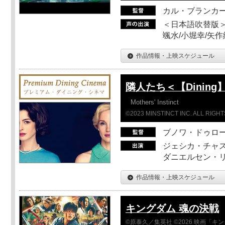
カル・ブランカ
＜日本語吹替版＞
颯水/小堀幸/矢
作品情報・上映スケジュール
隣人たち＜【Dining】
Mothers' Instinct
©2023 MINSTINCT INC. ALL RIGH
ブノワ・ドゥロ
ジェシカ・チャス
ダニエルセン・リ
作品情報・上映スケジュール
キングダム 魂の決戦
©原泰久／集英社 ©2026 映画「