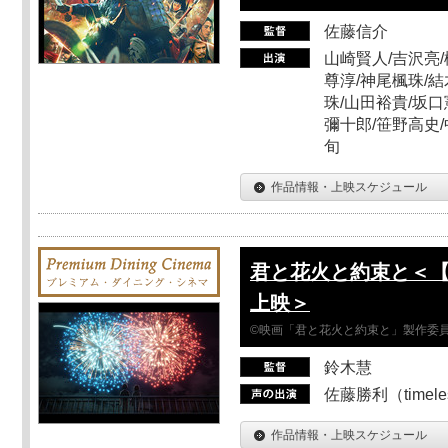
佐藤信介
山崎賢人/吉沢亮/
尊淳/神尾楓珠/結
珠/山田裕貴/坂口
彌十郎/笹野高史/
旬
作品情報・上映スケジュール
君と花火と約束と＜【Din
上映＞
©映画「君と花火と約束と」製作委
鈴木慧
佐藤勝利（timel
作品情報・上映スケジュール