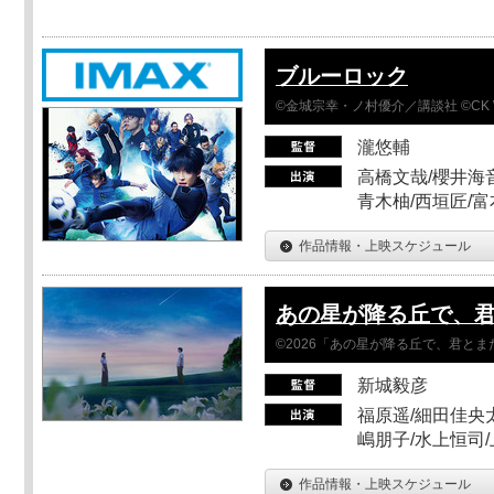
ブルーロック
©金城宗幸・ノ村優介／講談社 ©CK 
瀧悠輔
高橋文哉/櫻井海音
青木柚/西垣匠/富
作品情報・上映スケジュール
あの星が降る丘で、
©2026「あの星が降る丘で、君と
新城毅彦
福原遥/細田佳央太
嶋朋子/水上恒司
作品情報・上映スケジュール