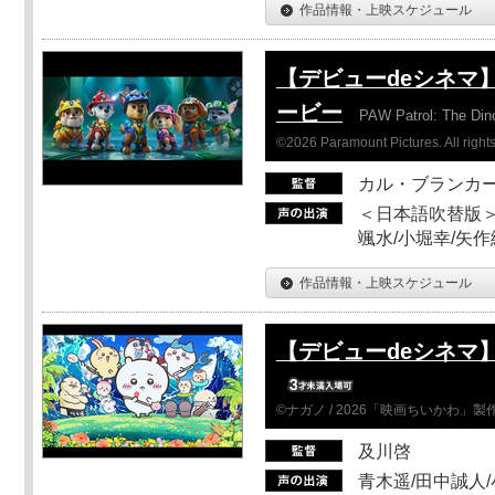
作品情報・上映スケジュール
【デビューdeシネマ
ービー
PAW Patrol: The Din
©2026 Paramount Pictures. All rights
カル・ブランカ
＜日本語吹替版＞
颯水/小堀幸/矢
作品情報・上映スケジュール
【デビューdeシネマ
©ナガノ / 2026「映画ちいかわ」
及川啓
青木遥/田中誠人/