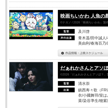
映画ちいかわ 人魚の
©ナガノ / 2026「映画ちいかわ」
及川啓
青木遥/田中誠人/
美由利/春海百乃
作品情報・上映スケジュール
だぁれかさんとアソ
©2026「だぁれかさんとアソぼ？」
清水崇
鎮西寿々歌（FRUI
衣/小國舞羽/室
菜/染谷準生/穂紫