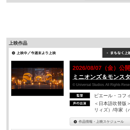
上映作品
2026/08/07（金）公
ミニオンズ＆モンス
© Universal Studios. All Rights Rese
ピエール・コフ
＜日本語吹替版＞
リィズ）/寺家（バ
作品情報・上映スケジュール