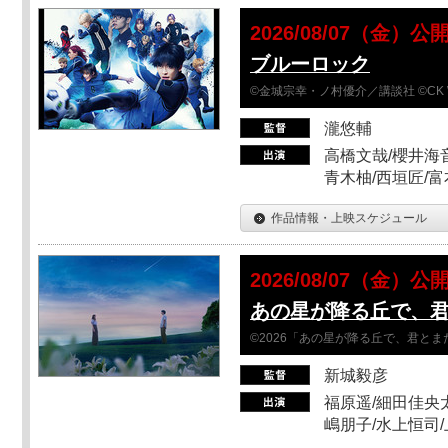
2026/08/07（金）公
ブルーロック
©金城宗幸・ノ村優介／講談社 ©CK 
瀧悠輔
高橋文哉/櫻井海音
青木柚/西垣匠/富
作品情報・上映スケジュール
2026/08/07（金）公
あの星が降る丘で、
©2026「あの星が降る丘で、君と
新城毅彦
福原遥/細田佳央太
嶋朋子/水上恒司