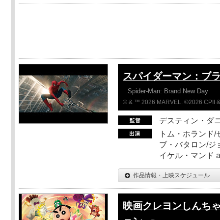
スパイダーマン：ブ
Spider-Man: Brand New Day
© & ™ 2026 MARVEL. ©2026 CPII &
デスティン・ダ
トム・ホランド/
ブ・バタロン/ジ
イケル・マンド a
作品情報・上映スケジュール
映画クレヨンしんちゃ