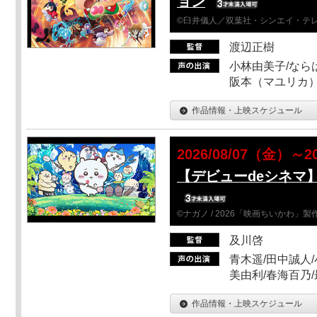
ョン
©臼井儀人／双葉社・シンエイ・テレビ
渡辺正樹
小林由美子/なら
阪本（マユリカ）
作品情報・上映スケジュール
2026/08/07（金）～2
【デビューdeシネマ
©ナガノ / 2026「映画ちいかわ」
及川啓
青木遥/田中誠人/
美由利/春海百乃
作品情報・上映スケジュール