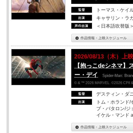
トーマス・ケイ
キャサリン・ラガ
＜日本語吹替版＞T
作品情報・上映スケジュール
2026/08/13（木）上
【抱っこdeシネマ】
ー・デイ
Spider-Man: Bra
© & ™ 2026 MARVEL. ©2026 CPII &
デスティン・ダ
トム・ホランド/
ブ・バタロン/ジ
イケル・マンド a
作品情報・上映スケジュール