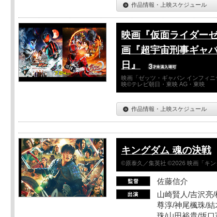
作品情報・上映スケジュール
映画『仮面ライダーゼ
画『超宇宙刑事ギャバ
日』
映画「ゼッツ・ギャバン インフィニ
映©テレビ朝日・東映 AG・東映
作品情報・上映スケジュール
キングダム 魂の決戦
©原泰久／集英社 ©2026 映画「
佐藤信介
山崎賢人/吉沢亮/
尊淳/神尾楓珠/結
珠/山田裕貴/坂口