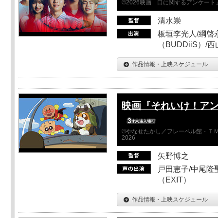
©2026映画「口に関するアンケー
清水崇
板垣李光人/綱啓永
（BUDDiiS）/
作品情報・上映スケジュール
映画『それいけ！ア
©やなせたかし／フレーベル館・ＴＭ
2026
矢野博之
戸田恵子/中尾隆聖
（EXIT）
作品情報・上映スケジュール