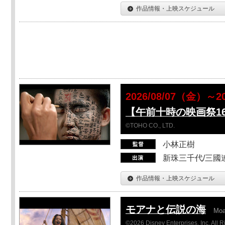
作品情報・上映スケジュール
2026/08/07（金）
【午前十時の映画祭1
©TOHO CO., LTD.
小林正樹
新珠三千代/三國
作品情報・上映スケジュール
モアナと伝説の海
Mo
©2026 Disney Enterprises, Inc. All 