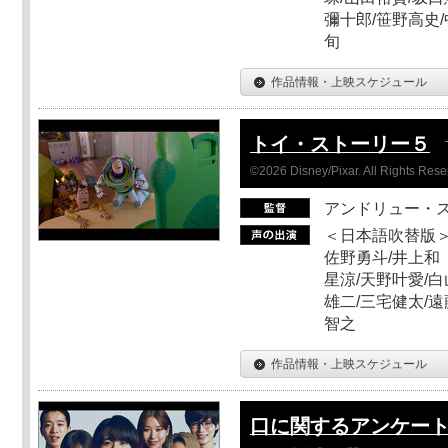
彌十郎/笹野高史/
旬
作品情報・上映スケジュール
トイ・ストーリー５
©2026 Disney/Pixar. All Rights Rese
アンドリュー・
＜日本語吹替版＞
佐野勇斗/井上和
星涼/天野叶愛/白
雄二/三宅健太/遠
智之
作品情報・上映スケジュール
口に関するアンケー