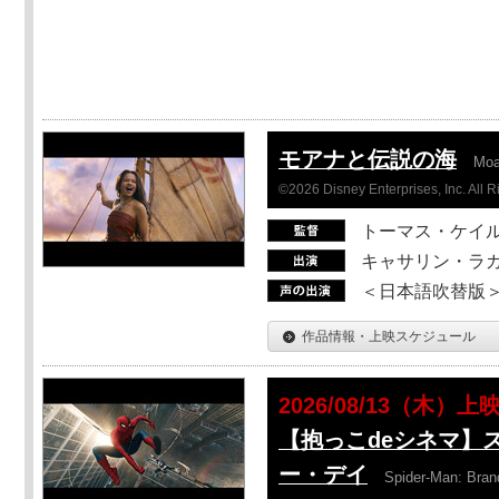
モアナと伝説の海
Mo
©2026 Disney Enterprises, Inc. All 
トーマス・ケイ
キャサリン・ラガ
＜日本語吹替版＞T
作品情報・上映スケジュール
2026/08/13（木）上
【抱っこdeシネマ】
ー・デイ
Spider-Man: Bra