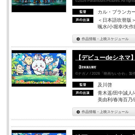
©2026 Paramount Pictures. All rights
カル・ブランカ
＜日本語吹替版＞
颯水/小堀幸/矢
作品情報・上映スケジュール
【デビューdeシネマ
©ナガノ / 2026「映画ちいかわ」
及川啓
青木遥/田中誠人/
美由利/春海百乃
作品情報・上映スケジュール