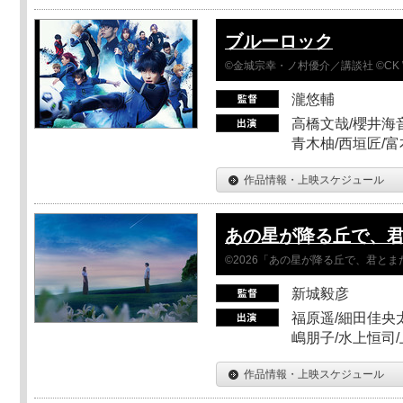
ブルーロック
©金城宗幸・ノ村優介／講談社 ©CK 
瀧悠輔
高橋文哉/櫻井海音
青木柚/西垣匠/富
作品情報・上映スケジュール
あの星が降る丘で、
©2026「あの星が降る丘で、君と
新城毅彦
福原遥/細田佳央太
嶋朋子/水上恒司
作品情報・上映スケジュール