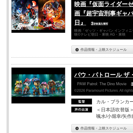
映画『仮面ライダーゼ
画『超宇宙刑事ギャバ
日』
映画「ゼッツ・ギャバン インフィニ
映©テレビ朝日・東映 AG・東映
作品情報・上映スケジュール
パウ・パトロール ザ
PAW Patrol: The Dino Movie
©2026 Paramount Pictures. All rights
カル・ブランカ
＜日本語吹替版＞
颯水/小堀幸/矢
作品情報・上映スケジュール