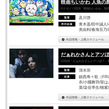
映画ちいかわ 人魚の
©ナガノ / 2026「映画ちいかわ」
及川啓
青木遥/田中誠人/
美由利/春海百乃
作品情報・上映スケジュール
だぁれかさんとアソ
©2026「だぁれかさんとアソぼ？」
清水崇
鎮西寿々歌（FRUI
衣/小國舞羽/室
菜/染谷準生/穂紫
作品情報・上映スケジュール