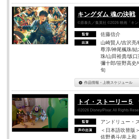
キングダム 魂の決戦
©原泰久／集英社 ©2026 映画「
佐藤信介
山崎賢人/吉沢亮/
尊淳/神尾楓珠/結
珠/山田裕貴/坂口
彌十郎/笹野高史/
旬
作品情報・上映スケジュール
トイ・ストーリー５
©2026 Disney/Pixar. All Rights Rese
アンドリュー・
＜日本語吹替版＞
佐野勇斗/井上和