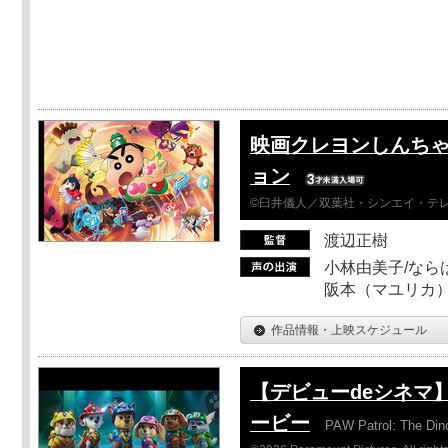
映画クレヨンしんちゃ
ョン
©臼井儀人／双葉社・シンエイ・テレビ
渡辺正樹
小林由美子/なら
阪本（マユリカ）
作品情報・上映スケジュール
【デビューdeシネマ
ービー
PAW Patrol: The Din