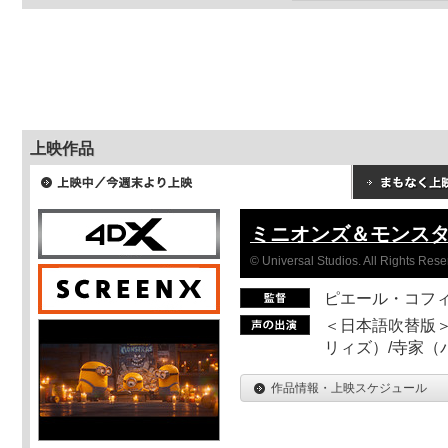
上映作品
ミニオンズ＆モンス
© Universal Studios. All Rights Rese
ピエール・コフ
＜日本語吹替版＞
リィズ）/寺家（バ
作品情報・上映スケジュール