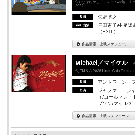
©やなせたかし／フレーベル館・ＴＭ
2026
矢野博之
戸田恵子/中尾隆聖
（EXIT）
作品情報・上映スケジュール
Michael／マイケル
M
®, TM & © 2026 Lions Gate Entertain
アントワーン・
ジャファー・ジ
ィ/コールマン・
プソン/マイルズ
作品情報・上映スケジュール