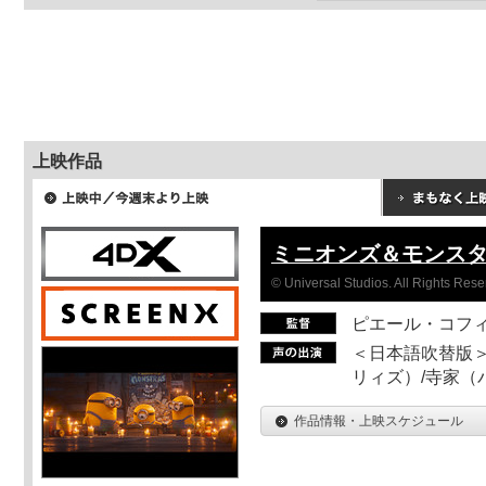
上映作品
ミニオンズ＆モンス
© Universal Studios. All Rights Rese
ピエール・コフ
＜日本語吹替版＞
リィズ）/寺家（バ
作品情報・上映スケジュール