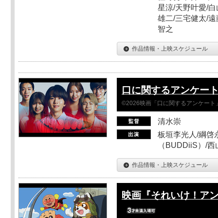
星涼/天野叶愛/白
雄二/三宅健太/遠
智之
作品情報・上映スケジュール
口に関するアンケー
©2026映画「口に関するアンケー
清水崇
板垣李光人/綱啓永
（BUDDiiS）/
作品情報・上映スケジュール
映画『それいけ！ア