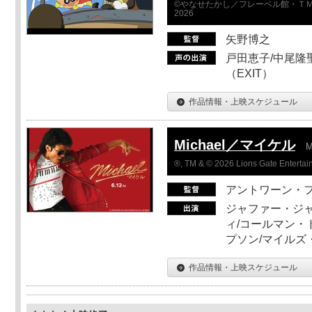
©やなせたかし／フレーベル館・ＴＭ
2026
矢野博之
戸田恵子/中尾隆聖
（EXIT）
作品情報・上映スケジュール
Michael／マイケル
M
®, TM & © 2026 Lions Gate Entertain
アントワーン・
ジャファー・ジ
ィ/コールマン・
プソン/マイルズ
作品情報・上映スケジュール