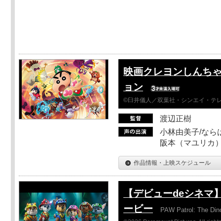
映画クレヨンしんちゃ
ョン
©臼井儀人／双葉社・シンエイ・テレビ
渡辺正樹
小林由美子/なら
阪本（マユリカ）
作品情報・上映スケジュール
【デビューdeシネマ
ービー
PAW Patrol: The Din