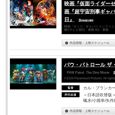
映画『仮面ライダーゼ
画『超宇宙刑事ギャバ
日』
映画「ゼッツ・ギャバン インフィニ
映©テレビ朝日・東映 AG・東映
作品情報・上映スケジュール
パウ・パトロール ザ
PAW Patrol: The Dino Movie
©2026 Paramount Pictures. All rights
カル・ブランカ
＜日本語吹替版＞
颯水/小堀幸/矢
作品情報・上映スケジュール