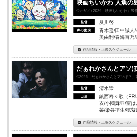
映画ちいかわ 人魚の
©ナガノ / 2026「映画ちいかわ」
及川啓
青木遥/田中誠人/
美由利/春海百乃
作品情報・上映スケジュール
だぁれかさんとアソ
©2026「だぁれかさんとアソぼ？」
清水崇
鎮西寿々歌（FRUI
衣/小國舞羽/室
菜/染谷準生/穂紫
作品情報・上映スケジュール