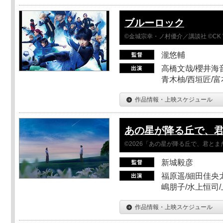
ブルーロック
©金城宗幸・ノ村優介／講談社 ©CK 
瀧悠輔
高橋文哉/櫻井海音
青木柚/西垣匠/富
作品情報・上映スケジュール
あの星が降る丘で、
©2026「あの星が降る丘で、君と
新城毅彦
福原遥/細田佳央太
嶋朋子/水上恒司
作品情報・上映スケジュール