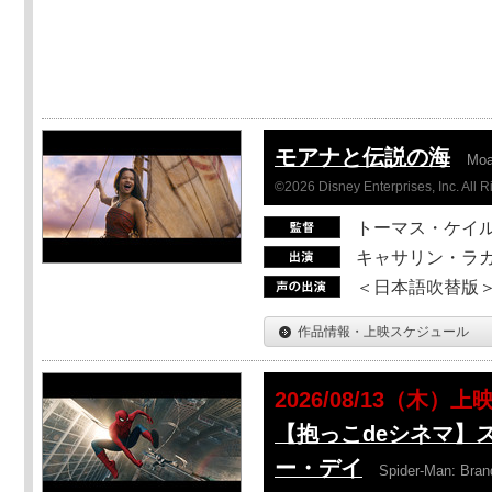
モアナと伝説の海
Mo
©2026 Disney Enterprises, Inc. All 
トーマス・ケイ
キャサリン・ラガ
＜日本語吹替版＞T
作品情報・上映スケジュール
2026/08/13（木）上
【抱っこdeシネマ】
ー・デイ
Spider-Man: Bra