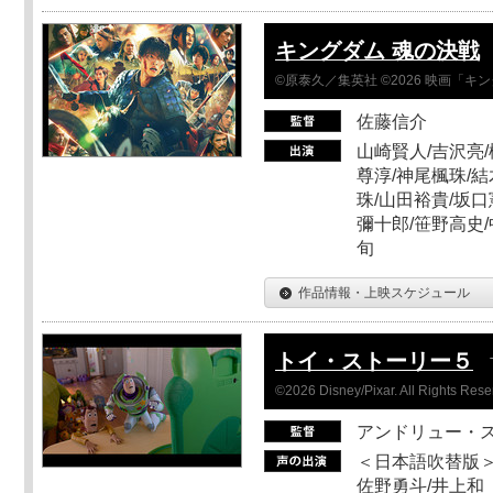
キングダム 魂の決戦
©原泰久／集英社 ©2026 映画「
佐藤信介
山崎賢人/吉沢亮/
尊淳/神尾楓珠/結
珠/山田裕貴/坂口
彌十郎/笹野高史/
旬
作品情報・上映スケジュール
トイ・ストーリー５
©2026 Disney/Pixar. All Rights Rese
アンドリュー・
＜日本語吹替版＞
佐野勇斗/井上和