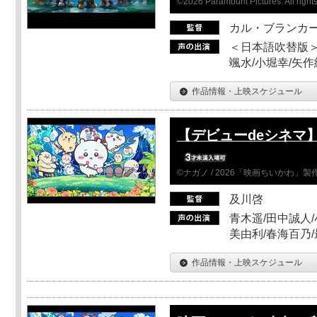
©2026 Paramount Pictures. All rights
カル・ブランカ
＜日本語吹替版＞
颯水/小堀幸/矢
作品情報・上映スケジュール
【デビューdeシネマ
©ナガノ / 2026「映画ちいかわ」
及川啓
青木遥/田中誠人/
美由利/春海百乃
作品情報・上映スケジュール