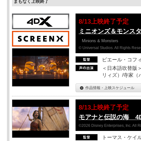
まもなく上映終了
8/13上映終了予定
ミニオンズ＆モンスター
Minions & Monsters
© Universal Studios. All Rights Rese
ピエール・コフ
＜日本語吹替版＞
リィズ）/寺家（バ
作品情報・上映スケジュール
8/13上映終了予定
モアナと伝説の海 4D
©2026 Disney Enterprises, Inc. All 
トーマス・ケイ