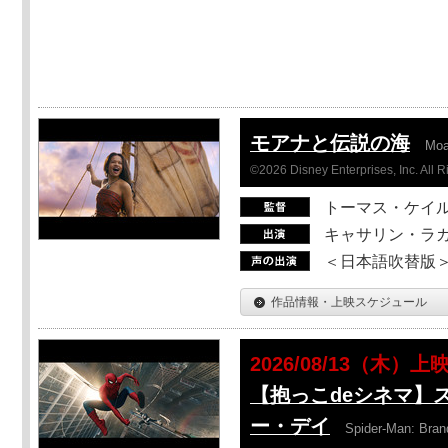
モアナと伝説の海
Mo
©2026 Disney Enterprises, Inc. All 
トーマス・ケイ
キャサリン・ラガ
＜日本語吹替版＞T
作品情報・上映スケジュール
2026/08/13（木）上
【抱っこdeシネマ】
ー・デイ
Spider-Man: Bra