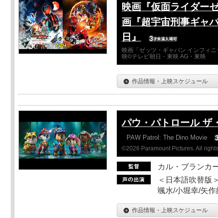
映画『仮面ライダーゼ
画『超宇宙刑事ギャバ
日』
映画「ゼッツ・ギャバン インフィニ
映©テレビ朝日・東映 AG・東映
作品情報・上映スケジュール
パウ・パトロール ザ
PAW Patrol: The Dino Movie
©2026 Paramount Pictures. All rights
カル・ブランカ
＜日本語吹替版＞
颯水/小堀幸/矢
作品情報・上映スケジュール