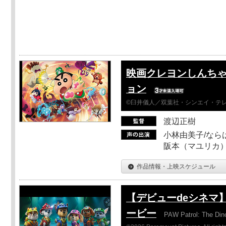
映画クレヨンしんちゃ
ョン
©臼井儀人／双葉社・シンエイ・テレビ
渡辺正樹
小林由美子/なら
阪本（マユリカ）
作品情報・上映スケジュール
【デビューdeシネマ
ービー
PAW Patrol: The Din