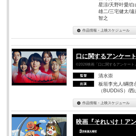
星涼/天野叶愛/白
雄二/三宅健太/遠
智之
作品情報・上映スケジュール
口に関するアンケー
©2026映画「口に関するアンケー
清水崇
板垣李光人/綱啓永
（BUDDiiS）/
作品情報・上映スケジュール
映画『それいけ！ア