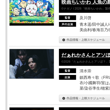
映画ちいかわ 人魚の
©ナガノ / 2026「映画ちいかわ」
及川啓
青木遥/田中誠人/
美由利/春海百乃
作品情報・上映スケジュール
だぁれかさんとアソ
©2026「だぁれかさんとアソぼ？」
清水崇
鎮西寿々歌（FRUI
衣/小國舞羽/室
菜/染谷準生/穂紫
作品情報・上映スケジュール