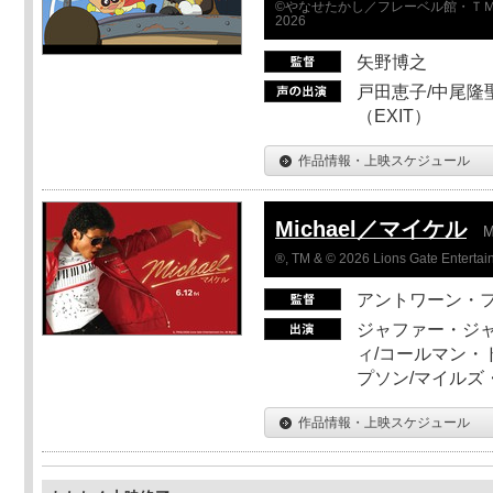
©やなせたかし／フレーベル館・ＴＭ
2026
矢野博之
戸田恵子/中尾隆聖
（EXIT）
作品情報・上映スケジュール
Michael／マイケル
M
®, TM & © 2026 Lions Gate Entertain
アントワーン・
ジャファー・ジ
ィ/コールマン・
プソン/マイルズ
作品情報・上映スケジュール