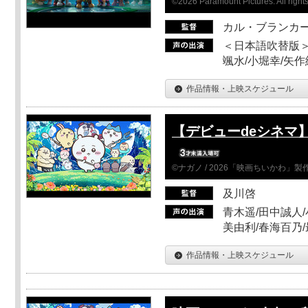
©2026 Paramount Pictures. All rights
カル・ブランカ
＜日本語吹替版＞
颯水/小堀幸/矢
作品情報・上映スケジュール
【デビューdeシネマ
©ナガノ / 2026「映画ちいかわ」
及川啓
青木遥/田中誠人/
美由利/春海百乃
作品情報・上映スケジュール