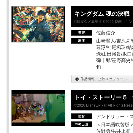
キングダム 魂の決戦
©原泰久／集英社 ©2026 映画「
佐藤信介
山崎賢人/吉沢亮/
尊淳/神尾楓珠/結
珠/山田裕貴/坂口
彌十郎/笹野高史/
旬
作品情報・上映スケジュール
トイ・ストーリー５
©2026 Disney/Pixar. All Rights Rese
アンドリュー・
＜日本語吹替版＞
佐野勇斗/井上和