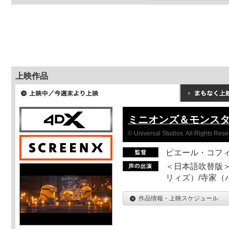
上映作品
ミニオンズ＆モンス
© Universal Studios. All Rights Rese
ピエール・コフ
＜日本語吹替版＞
リィズ）/寺家（バ
作品情報・上映スケジュール