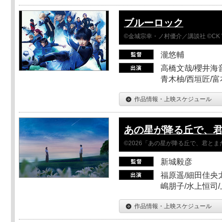
ブルーロック
©金城宗幸・ノ村優介／講談社 ©CK 
瀧悠輔
高橋文哉/櫻井海音
青木柚/西垣匠/富
作品情報・上映スケジュール
あの星が降る丘で、
©2026「あの星が降る丘で、君と
新城毅彦
福原遥/細田佳央太
嶋朋子/水上恒司
作品情報・上映スケジュール