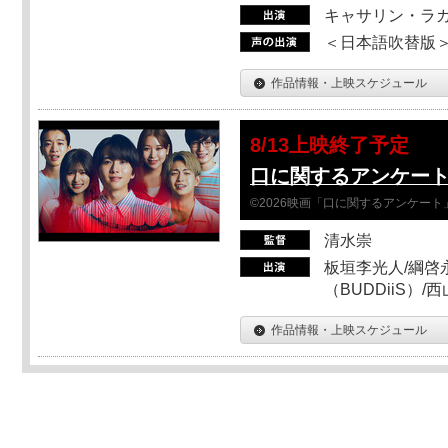
キャサリン・ラガ
＜日本語吹替版＞T
作品情報・上映スケジュール
8/13上映終了予定
口に関するアンケー
©2026映画「口に関するアンケー
清水崇
板垣李光人/綱啓永
（BUDDiiS）/
作品情報・上映スケジュール