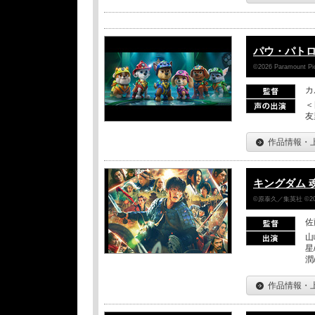
パウ・パトロ
©2026 Paramount Pict
カ
＜
友
作品情報・
キングダム 
©原泰久／集英社 ©2
佐
山
星
潤
作品情報・