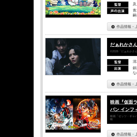
及
青
嗣
作品情報・
だぁれかさ
©2026「だぁれか
清
鎮
な
作品情報・
映画『仮面
バン インフ
映画「ゼッツ・ギャバ
映
作品情報・