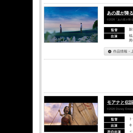
あの星が降
©2026「あの星が
新
福
周
作品情報・
モアナと伝
©2026 Disney Enterpr
ト
キ
＜