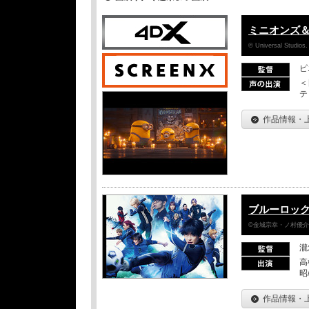
ミニオンズ
© Universal Studios.
ピ
＜
テ
作品情報・
ブルーロッ
©金城宗幸・ノ村優介／
瀧
高
昭
作品情報・