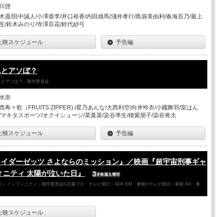
川啓
木遥/田中誠人/小澤亜李/井口裕香/内田雄馬/淺井孝行/島袋美由利/春海百乃/最上
生/鈴木みのり/寺澤百花/鈴代紗弓
上映スケジュール
予告編
んとアソぼ？
さんとアソぼ？」製作委員会
水崇
西寿々歌（FRUITS ZIPPER) /星乃あんな/大西利空/向井怜衣/小國舞羽/室はん
/マキタスポーツ/オクイシュージ/菜葉菜/染谷準生/穂紫朋子/染谷将太
上映スケジュール
予告編
ライダーゼッツ さよならのミッション』／映画『超宇宙刑事ギャ
ィニティ 太陽が泣いた日』
ン インフィニティ」製作委員会©石森プロ・テレビ朝日・ADK EM・東映©テレビ朝日・東映 AG・東
上映スケジュール