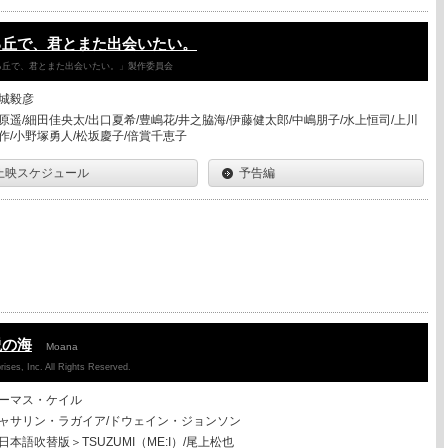
る丘で、君とまた出会いたい。
降る丘で、君とまた出会いたい。」製作委員会
城毅彦
原遥/細田佳央太/出口夏希/豊嶋花/井之脇海/伊藤健太郎/中嶋朋子/水上恒司/上川
作/小野塚勇人/松坂慶子/倍賞千恵子
上映スケジュール
予告編
説の海
Moana
ises, Inc. All Rights Reserved.
ーマス・ケイル
ャサリン・ラガイア/ドウェイン・ジョンソン
日本語吹替版＞TSUZUMI（ME:I）/尾上松也