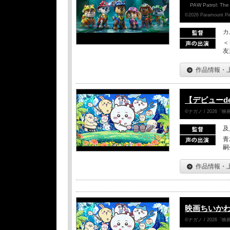
PAW Patrol: The
©2026 Paramount Pict
カ
＜
友
作品情報・
【デビューd
©ナガノ / 2026
及
青
嗣
作品情報・
映画ちいかわ
©ナガノ / 2026