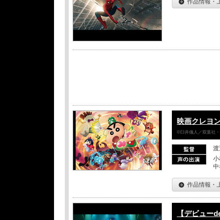
作品情報・
映画クレヨン
©臼井儀人／双葉社・シ
渡
小
中
作品情報・
【デビューd