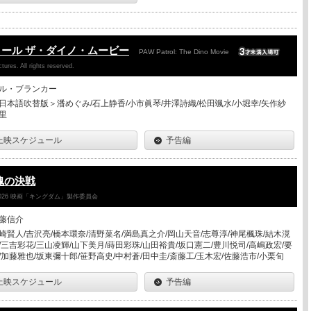
ール ザ・ダイノ・ムービー
PAW Patrol: The Dino Movie
ures. All rights reserved.
ル・ブランカー
日本語吹替版＞潘めぐみ/石上静香/小市眞琴/井澤詩織/松田颯水/小堀幸/矢作紗
里
上映スケジュール
予告編
魂の決戦
026 映画「キングダム」製作委員会
藤信介
崎賢人/吉沢亮/橋本環奈/清野菜名/満島真之介/岡山天音/志尊淳/神尾楓珠/結木滉
/三吉彩花/三山凌輝/山下美月/蒔田彩珠/山田裕貴/坂口憲二/豊川悦司/高嶋政宏/要
/加藤雅也/坂東彌十郎/笹野高史/中村蒼/田中圭/斎藤工/玉木宏/佐藤浩市/小栗旬
上映スケジュール
予告編