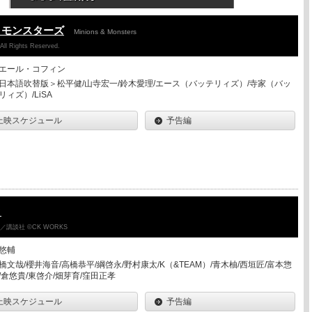
＆モンスターズ
Minions & Monsters
 All Rights Reserved.
エール・コフィン
日本語吹替版＞松平健/山寺宏一/鈴木愛理/エース（バッテリィズ）/寺家（バッ
リィズ）/LiSA
上映スケジュール
予告編
ク
講談社 ©CK WORKS
悠輔
橋文哉/櫻井海音/高橋恭平/綱啓永/野村康太/K（&TEAM）/青木柚/西垣匠/富本惣
/倉悠貴/東啓介/畑芽育/窪田正孝
上映スケジュール
予告編