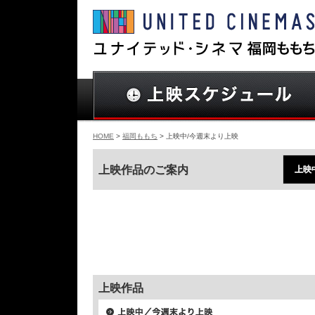
HOME
>
福岡ももち
> 上映中/今週末より上映
上映作品のご案内
上映
上映作品