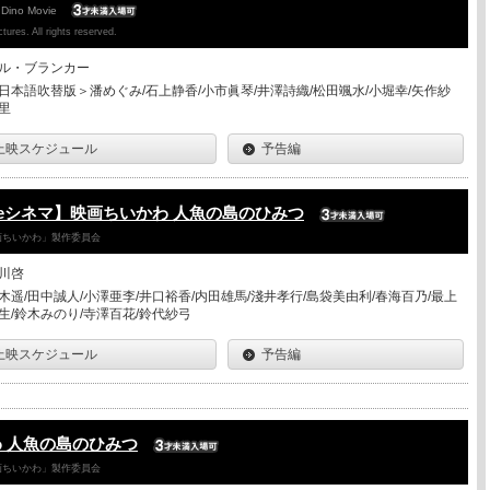
 Dino Movie
ures. All rights reserved.
ル・ブランカー
日本語吹替版＞潘めぐみ/石上静香/小市眞琴/井澤詩織/松田颯水/小堀幸/矢作紗
里
上映スケジュール
予告編
eシネマ】映画ちいかわ 人魚の島のひみつ
「映画ちいかわ」製作委員会
川啓
木遥/田中誠人/小澤亜李/井口裕香/内田雄馬/淺井孝行/島袋美由利/春海百乃/最上
生/鈴木みのり/寺澤百花/鈴代紗弓
上映スケジュール
予告編
 人魚の島のひみつ
「映画ちいかわ」製作委員会