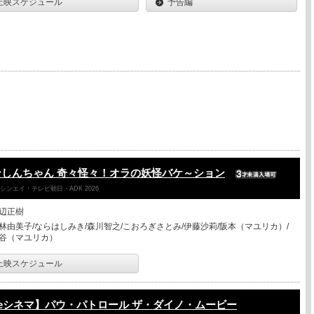
上映スケジュール
予告編
しんちゃん 奇々怪々！オラの妖怪バケ～ション
ンエイ・テレビ朝日・ADK 2026
辺正樹
林由美子/ならはしみき/森川智之/こおろぎさとみ/伊藤沙莉/阪本（マユリカ）/
谷（マユリカ）
上映スケジュール
eシネマ】パウ・パトロール ザ・ダイノ・ムービー