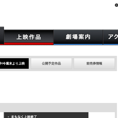
中/今週末より上映
公開予定作品
前売券情報