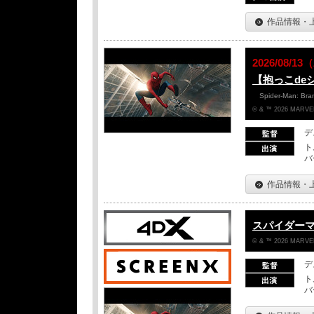
作品情報・
2026/08/
【抱っこde
Spider-Man: Br
© & ™ 2026 MARVEL
デ
ト
バ
作品情報・
スパイダー
© & ™ 2026 MARVEL
デ
ト
バ