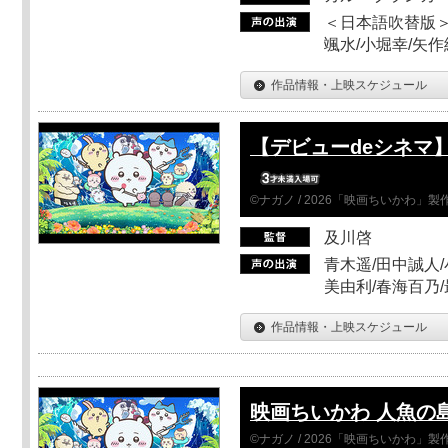
＜日本語吹替版＞
颯水/小堀幸/矢
作品情報・上映スケジュール
【デビューdeシネマ
©ナガノ / 2026「映画ちいかわ」
及川啓
青木遥/田中誠人/
美由利/春海百乃
作品情報・上映スケジュール
映画ちいかわ 人魚の
©ナガノ / 2026「映画ちいかわ」