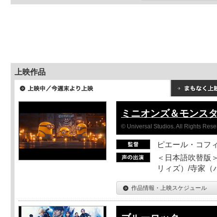
上映作品
ミニオンズ＆モンス
© Universal Studios. All Rights Rese
ピエール・コフ
＜日本語吹替版＞
リィズ）/寺家（バ
作品情報・上映スケジュール