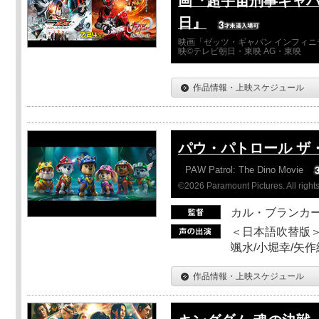
画『超宇宙刑事ギャバ
日』
映画「ゼッツ・ギャバン インフィニ
映©テレビ朝日・東映 AG・東映
作品情報・上映スケジュール
パウ・パトロール ザ
PAW Patrol: The Dino Movie
©2026 Paramount Pictures. All rights
カル・ブランカ
＜日本語吹替版＞
颯水/小堀幸/矢
作品情報・上映スケジュール