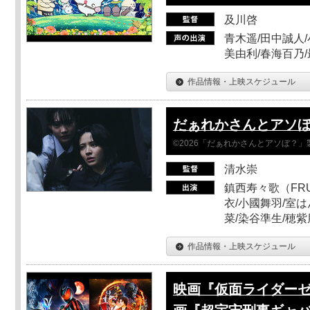
及川啓
青木遥/田中誠人/
美由利/春海百乃
作品情報・上映スケジュール
だぁれかさんとアソ
©2026「だぁれかさんとアソぼ？」
清水崇
鎮西寿々歌（FRUI
衣/小國舞羽/室
菜/染谷準生/穂紫
作品情報・上映スケジュール
映画『仮面ライダーゼ