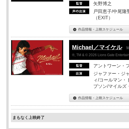
矢野博之
戸田恵子/中尾隆聖
（EXIT）
作品情報・上映スケジュール
Michael／マイケル
M
®, TM & © 2026 Lions Gate Entertain
アントワーン・
ジャファー・ジ
ィ/コールマン・
プソン/マイルズ
作品情報・上映スケジュール
まもなく上映終了