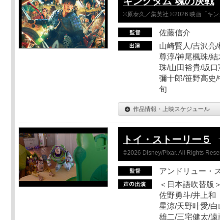
キングダム 魂の決戦
©原泰久／集英社 ©2026 映画「
佐藤信介
山崎賢人/吉沢亮/
尊淳/神尾楓珠/結
珠/山田裕貴/坂口
彌十郎/笹野高史/
旬
作品情報・上映スケジュール
トイ・ストーリー５
©2026 Disney/Pixar. All Rights Rese
アンドリュー・
＜日本語吹替版＞
佐野勇斗/井上和
星涼/天野叶愛/白
雄二/三宅健太/遠