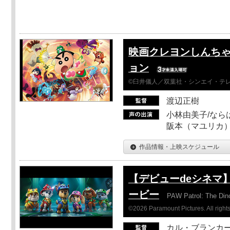
映画クレヨンしんちゃ
ョン
©臼井儀人／双葉社・シンエイ・テレビ
渡辺正樹
小林由美子/なら
阪本（マユリカ）
作品情報・上映スケジュール
【デビューdeシネマ
ービー
PAW Patrol: The Din
©2026 Paramount Pictures. All rights
カル・ブランカ