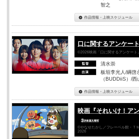
智之
作品情報・上映スケジュール
口に関するアンケー
©2026映画「口に関するアンケー
清水崇
板垣李光人/綱啓永
（BUDDiiS）/
作品情報・上映スケジュール
映画『それいけ！ア
©やなせたかし／フレーベル館・ＴＭ
2026