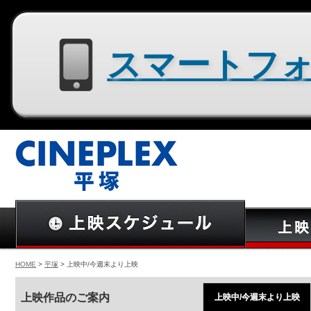
スマートフォン用サイトはコチラ
HOME
>
平塚
> 上映中/今週末より上映
上映作品のご案内
上映中/今週末より上映