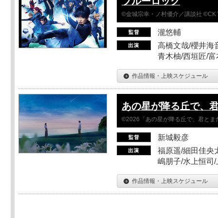
ブルーロック
©金城宗幸・ノ村優介／講談社 ©CK 
瀧悠輔
高橋文哉/櫻井海音
青木柚/西垣匠/富
作品情報・上映スケジュール
あの星が降る丘で、
©2026「あの星が降る丘で、君と
新城毅彦
福原遥/細田佳央太
嶋朋子/水上恒司
作品情報・上映スケジュール