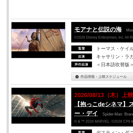
モアナと伝説の海
Mo
©2026 Disney Enterprises, Inc. All 
トーマス・ケイ
キャサリン・ラガ
＜日本語吹替版＞T
作品情報・上映スケジュール
2026/08/13（木）上
【抱っこdeシネマ】
ー・デイ
Spider-Man: Bra
© & ™ 2026 MARVEL. ©2026 CPII &
デスティン・ダ