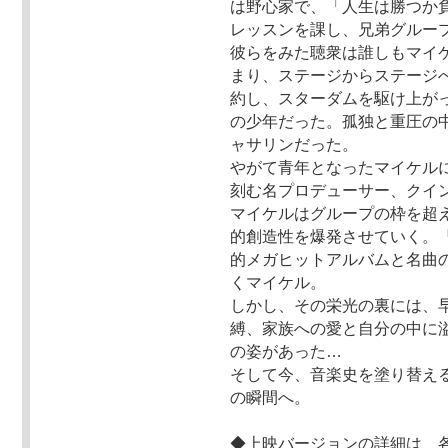
は野心家で、「人生は勝つか
レッスンを課し、兄弟グループ
彼らをみた聴衆は誰しもマイ
まり、ステージからステージ
約し、スターダムを駆け上が
の少年だった。孤独と重圧の
ャサリンだった。
やがて青年となったマイケル
刻む名プロデューサー、クイ
マイケルはグループの枠を超
的創造性を爆発させていく。
的メガヒットアルバムと名曲
くマイケル。
しかし、その栄光の裏には、
縛、家族への愛と自分の中に
の姿があった…
そして今、音楽史を塗り替える
の瞬間へ。
◆上映バージョンの詳細は、