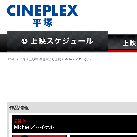
HOME
>
平塚
>
上映中/今週末より上映
> Michael／マイケル
作品情報
公開中
Michael／マイケル