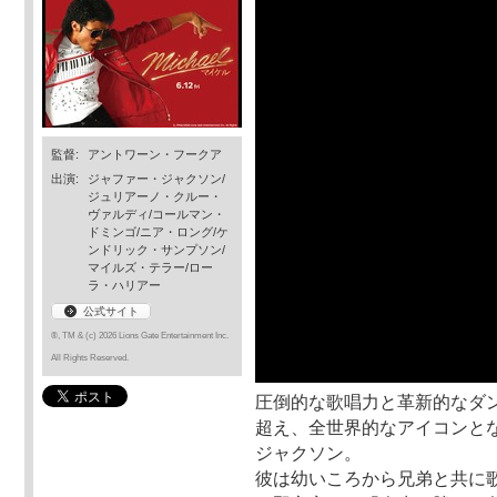
監督:
アントワーン・フークア
出演:
ジャファー・ジャクソン/
ジュリアーノ・クルー・
ヴァルディ/コールマン・
ドミンゴ/ニア・ロング/ケ
ンドリック・サンプソン/
マイルズ・テラー/ロー
ラ・ハリアー
公式サイト
®, TM & (c) 2026 Lions Gate Entertainment Inc.
All Rights Reserved.
圧倒的な歌唱力と革新的なダ
超え、全世界的なアイコンとな
ジャクソン。
彼は幼いころから兄弟と共に