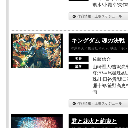
颯水/小堀幸/矢
作品情報・上映スケジュール
キングダム 魂の決戦
©原泰久／集英社 ©2026 映画「
佐藤信介
山崎賢人/吉沢亮/
尊淳/神尾楓珠/結
珠/山田裕貴/坂口
彌十郎/笹野高史/
旬
作品情報・上映スケジュール
君と花火と約束と