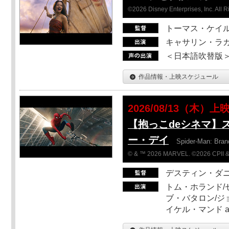
©2026 Disney Enterprises, Inc. All 
トーマス・ケイ
キャサリン・ラガ
＜日本語吹替版＞T
作品情報・上映スケジュール
2026/08/13（木）上
【抱っこdeシネマ】
ー・デイ
Spider-Man: Bra
© & ™ 2026 MARVEL. ©2026 CPII &
デスティン・ダ
トム・ホランド/
ブ・バタロン/ジ
イケル・マンド a