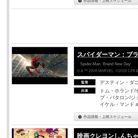
作品情報・上映スケジュール
スパイダーマン：ブ
Spider-Man: Brand New Day
© & ™ 2026 MARVEL. ©2026 CPII &
デスティン・ダ
トム・ホランド/
ブ・バタロン/ジ
イケル・マンド a
作品情報・上映スケジュール
映画クレヨンしんちゃ