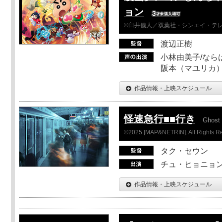
ョン
©臼井儀人／双葉社・シンエイ・テレビ
渡辺正樹
小林由美子/なら
阪本（マユリカ）
作品情報・上映スケジュール
怪速急行■■行き
Ghost 
©2025 [MAP&NETRIN]. All Rights R
タク・セウン
チュ・ヒョニョン
作品情報・上映スケジュール