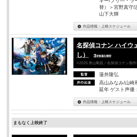
キー/ブリ―・ラ
替）＞宮野真守/志
山下大輝
作品情報・上映スケジュール
名探偵コナン ハイウ
し）
©2026 青山剛昌／名探偵コナン製
蓮井隆弘
高山みなみ/山崎
延年 ゲスト声優
作品情報・上映スケジュール
まもなく上映終了