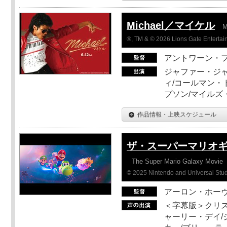
Michael／マイケル
M
®, TM & © 2026 Lions Gate Entertain
アントワーン・
ジャファー・ジ
ィ/コールマン・
プソン/マイルズ
作品情報・上映スケジュール
ザ・スーパーマリオ
The Super Mario Galaxy Movie
© 2025 Nintendo and Universal Studi
アーロン・ホーヴ
＜字幕版＞クリス
ャーリー・デイ/