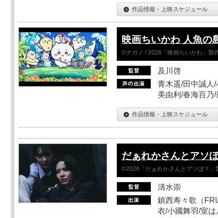
作品情報・上映スケジュール
映画ちいかわ 人魚の
©ナガノ / 2026「映画ちいかわ」
及川啓
青木遥/田中誠人/
美由利/春海百乃
作品情報・上映スケジュール
だぁれかさんとアソ
©2026「だぁれかさんとアソぼ？」
清水崇
鎮西寿々歌（FRUI
衣/小國舞羽/室