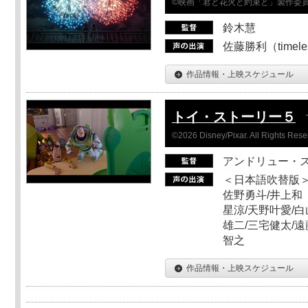
©映画「君と花火と約束と」製作委
鈴木慧
佐藤勝利（timel
作品情報・上映スケジュール
トイ・ストーリー５
©2026 Disney/Pixar. All Rights Rese
アンドリュー・
＜日本語吹替版＞
佐野勇斗/井上和
星涼/天野叶愛/白
雄二/三宅健太/遠
智之
作品情報・上映スケジュール