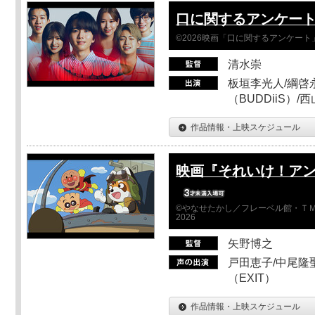
口に関するアンケー
©2026映画「口に関するアンケー
清水崇
板垣李光人/綱啓永
（BUDDiiS）/
作品情報・上映スケジュール
映画『それいけ！ア
©やなせたかし／フレーベル館・ＴＭ
2026
矢野博之
戸田恵子/中尾隆聖
（EXIT）
作品情報・上映スケジュール