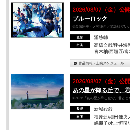
2026/08/07（金）公
ブルーロック
©金城宗幸・ノ村優介／講談社 ©CK 
瀧悠輔
高橋文哉/櫻井海音
青木柚/西垣匠/富
作品情報・上映スケジュール
2026/08/07（金）公
あの星が降る丘で、
©2026「あの星が降る丘で、君と
新城毅彦
福原遥/細田佳央太
嶋朋子/水上恒司