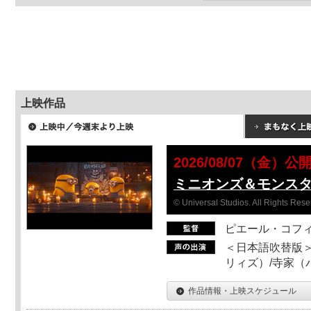
上映作品
2026/08/07（金）公
ミニオンズ＆モンス
© Universal Studios. All Rights Rese
ピエール・コフ
＜日本語吹替版＞
リィズ）/寺家（バ
作品情報・上映スケジュール