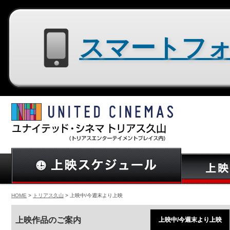
スマートフォン用サイトはコチラ
HOME
>
トリアス久山
> 上映中/今週末より上映
上映作品のご案内
上映中/今週末より上映