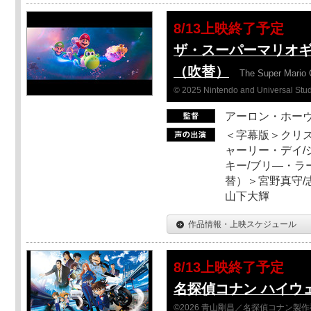
8/13上映終了予定
ザ・スーパーマリオ
（吹替）
The Super Mario 
© 2025 Nintendo and Universal Studi
アーロン・ホーヴ
＜字幕版＞クリス
ャーリー・デイ/
キー/ブリ―・ラ
替）＞宮野真守/志
山下大輝
作品情報・上映スケジュール
8/13上映終了予定
名探偵コナン ハイウ
©2026 青山剛昌／名探偵コナン製