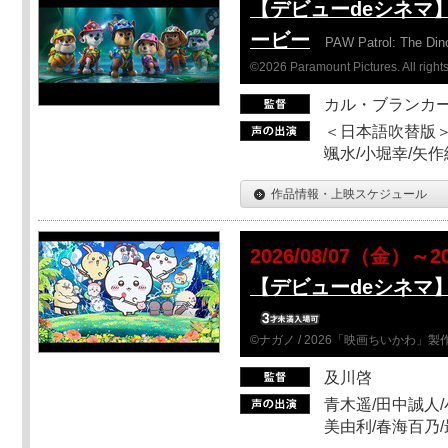
【デビューdeシネマ
ービー
PAW Patrol: The Din
©2026 Paramount Pictures. All rights
カル・ブランカ
＜日本語吹替版＞
颯水/小堀幸/矢
作品情報・上映スケジュール
2026/08/07（金）～2
【デビューdeシネマ
©ナガノ / 2026「映画ちいかわ」
及川啓
青木遥/田中誠人/
美由利/春海百乃