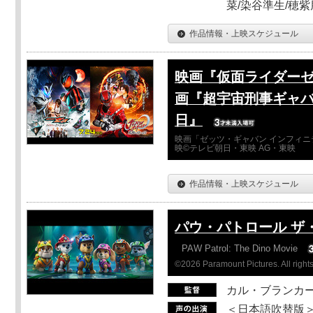
菜/染谷準生/穂紫
作品情報・上映スケジュール
映画『仮面ライダーゼ
画『超宇宙刑事ギャバ
日』
映画「ゼッツ・ギャバン インフィニ
映©テレビ朝日・東映 AG・東映
作品情報・上映スケジュール
パウ・パトロール ザ
PAW Patrol: The Dino Movie
©2026 Paramount Pictures. All rights
カル・ブランカ
＜日本語吹替版＞