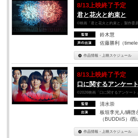
8/13上映終了予定
君と花火と約束と
©映画「君と花火と約束と」製作委
鈴木慧
佐藤勝利（timel
作品情報・上映スケジュール
8/13上映終了予定
口に関するアンケー
©2026映画「口に関するアンケー
清水崇
板垣李光人/綱啓永
（BUDDiiS）/
作品情報・上映スケジュール