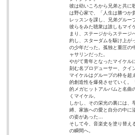
彼は幼いころから兄弟と共に
は野心家で、「人生は勝つか
レッスンを課し、兄弟グループ
彼らをみた聴衆は誰しもマイ
まり、ステージからステージ
約し、スターダムを駆け上が
の少年だった。孤独と重圧の
ャサリンだった。
やがて青年となったマイケル
刻む名プロデューサー、クイ
マイケルはグループの枠を超
的創造性を爆発させていく。
的メガヒットアルバムと名曲
くマイケル。
しかし、その栄光の裏には、
縛、家族への愛と自分の中に
の姿があった…
そして今、音楽史を塗り替える
の瞬間へ。