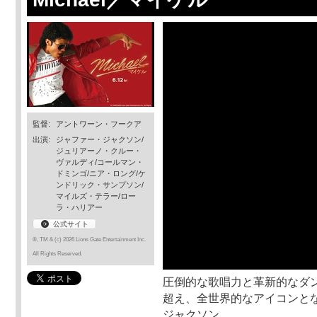
監督:
アントワーン・フークア
出演:
ジャファー・ジャクソン/
ジュリアーノ・クルー・
ヴァルディ/コールマン・
ドミンゴ/ニア・ロング/ケ
ンドリック・サンプソン/
マイルズ・テラー/ロー
ラ・ハリアー
公式サイト
®, TM & (c) 2026 Lions Gate Entertainment Inc.
All Rights Reserved.
圧倒的な歌唱力と革新的なダ
超え、全世界的なアイコンとな
ジャクソン。