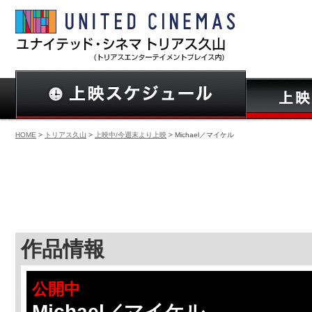
HOME
>
トリアス久山
>
上映中/今週末より上映
> Michael／マイケル
作品情報
公開中
Michael／マイケル