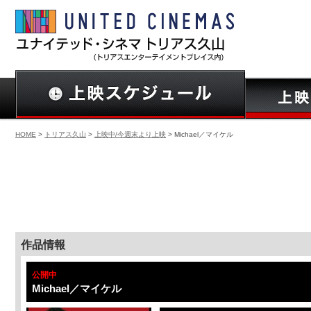
HOME
>
トリアス久山
>
上映中/今週末より上映
> Michael／マイケル
作品情報
公開中
Michael／マイケル