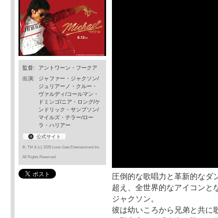
監督:
アントワーン・フークア
出演:
ジャファー・ジャクソン/
ジュリアーノ・クルー・
ヴァルディ/コールマン・
ドミンゴ/ニア・ロング/ケ
ンドリック・サンプソン/
マイルズ・テラー/ロー
ラ・ハリアー
公式サイト
®, TM & (c) 2026 Lions Gate Entertainment Inc.
All Rights Reserved.
圧倒的な歌唱力と革新的なダ
超え、全世界的なアイコンとな
ジャクソン。
彼は幼いころから兄弟と共に