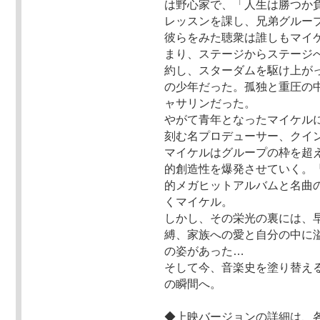
は野心家で、「人生は勝つか
レッスンを課し、兄弟グループ
彼らをみた聴衆は誰しもマイ
まり、ステージからステージ
約し、スターダムを駆け上が
の少年だった。孤独と重圧の
ャサリンだった。
やがて青年となったマイケル
刻む名プロデューサー、クイ
マイケルはグループの枠を超
的創造性を爆発させていく。
的メガヒットアルバムと名曲
くマイケル。
しかし、その栄光の裏には、
縛、家族への愛と自分の中に
の姿があった…
そして今、音楽史を塗り替える
の瞬間へ。
◆上映バージョンの詳細は、