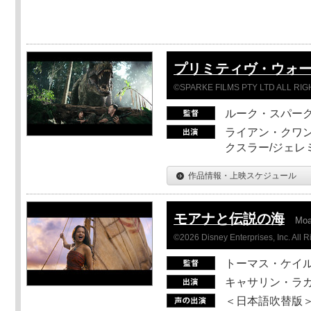
プリミティヴ・ウォー
©SPARKE FILMS PTY LTD ALL RI
ルーク・スパー
ライアン・クワン
クスラー/ジェレ
作品情報・上映スケジュール
モアナと伝説の海
Mo
©2026 Disney Enterprises, Inc. All 
トーマス・ケイ
キャサリン・ラガ
＜日本語吹替版＞T