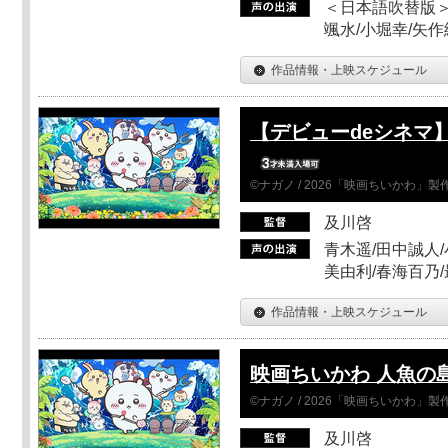
＜日本語吹替版＞
颯水/小堀幸/矢
作品情報・上映スケジュール
【デビューdeシネマ
©ナガノ / 2026「映画ちいかわ」
及川啓
青木遥/田中誠人/
美由利/春海百乃
作品情報・上映スケジュール
映画ちいかわ 人魚の
©ナガノ / 2026「映画ちいかわ」
及川啓