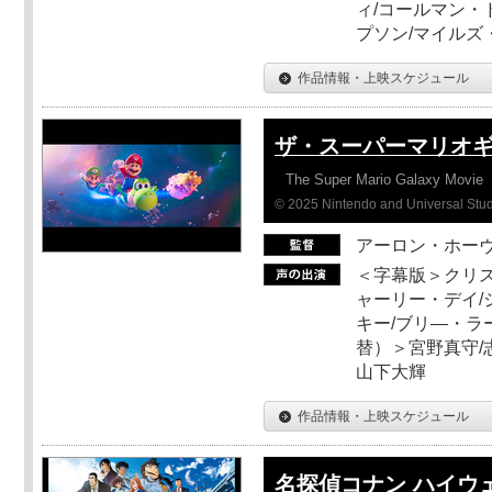
ィ/コールマン・
プソン/マイルズ
作品情報・上映スケジュール
ザ・スーパーマリオ
The Super Mario Galaxy Movie
© 2025 Nintendo and Universal Studi
アーロン・ホーヴ
＜字幕版＞クリス
ャーリー・デイ/
キー/ブリ―・ラ
替）＞宮野真守/志
山下大輝
作品情報・上映スケジュール
名探偵コナン ハイウ