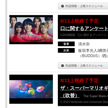
作品情報・上映スケジュール
8/13上映終了予定
口に関するアンケー
©2026映画「口に関するアンケー
清水崇
板垣李光人/綱啓永
（BUDDiiS）/
作品情報・上映スケジュール
8/13上映終了予定
ザ・スーパーマリオ
（吹替）
The Super Mario 
© 2025 Nintendo and Universal Studi