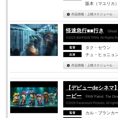
阪本（マユリカ）
作品情報・上映スケジュール
怪速急行■■行き
Ghost 
©2025 [MAP&NETRIN]. All Rights R
タク・セウン
チュ・ヒョニョン
作品情報・上映スケジュール
【デビューdeシネマ
ービー
PAW Patrol: The Din
©2026 Paramount Pictures. All rights
カル・ブランカ