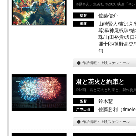
©原泰久／集英社 ©2026 映画「
佐藤信介
山崎賢人/吉沢亮/
尊淳/神尾楓珠/結
珠/山田裕貴/坂口
彌十郎/笹野高史/
旬
作品情報・上映スケジュール
君と花火と約束と
©映画「君と花火と約束と」製作委
鈴木慧
佐藤勝利（timel
作品情報・上映スケジュール