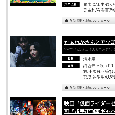
青木遥/田中誠人/
美由利/春海百乃
作品情報・上映スケジュール
だぁれかさんとアソ
©2026「だぁれかさんとアソぼ？」
清水崇
鎮西寿々歌（FRUI
衣/小國舞羽/室
菜/染谷準生/穂紫
作品情報・上映スケジュール
映画『仮面ライダーゼ
画『超宇宙刑事ギャバ