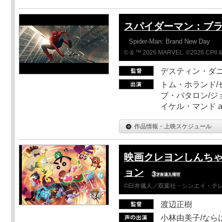
スパイダーマン：ブ
Spider-Man: Brand New Day
© & ™ 2026 MARVEL. ©2026 CPII &
デスティン・ダ
トム・ホランド/
ブ・バタロン/ジ
イケル・マンド a
作品情報・上映スケジュール
映画クレヨンしんちゃ
ョン
©臼井儀人／双葉社・シンエイ・テレビ
渡辺正樹
小林由美子/なら