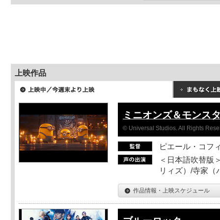
上映作品
ミニオンズ＆モンス
© Universal Studios. All Rights Rese
ピエール・コフ
＜日本語吹替版＞
リィズ）/寺家（バ
作品情報・上映スケジュール