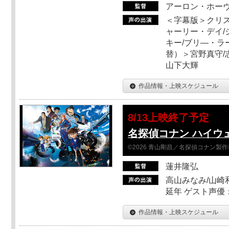
アーロン・ホーヴ
＜字幕版＞クリス
ャーリー・デイ/
キー/ブリ―・ラ
替）＞宮野真守/志
山下大輝
作品情報・上映スケジュール
8/13上映終了予定
名探偵コナン ハイウ
©2026 青山剛昌／名探偵コナン製
蓮井隆弘
高山みなみ/山崎
延年 ゲスト声優
作品情報・上映スケジュール