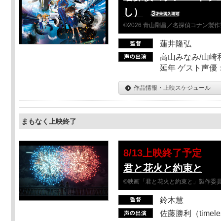
し）
©2026 青山剛昌／名探偵コナン製
蓮井隆弘
高山みなみ/山崎
延年 ゲスト声優
作品情報・上映スケジュール
まもなく上映終了
8/13上映終了予定
君と花火と約束と
©映画「君と花火と約束と」製作委
鈴木慧
佐藤勝利（timel