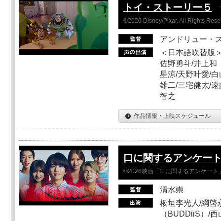
トイ・ストーリー５
©2026 Disney/Pixar. All Rights Rese
アンドリュー・
＜日本語吹替版＞
佐野勇斗/井上和
星涼/天野叶愛/白
雄二/三宅健太/遠
智之
作品情報・上映スケジュール
口に関するアンケー
©2026映画「口に関するアンケー
清水崇
板垣李光人/綱啓永
（BUDDiiS）/