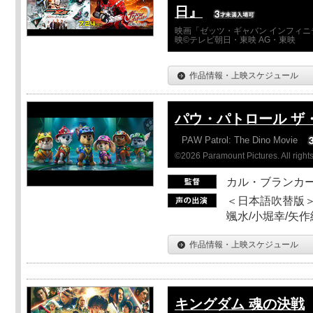
日』
映画「ゼッツ・ギャバン インフィニ
映©テレビ朝日・東映 AG・東映
作品情報・上映スケジュール
パウ・パトロール ザ
PAW Patrol: The Dino Movie
©2026 Paramount Pictures. All rights
カル・ブランカ
＜日本語吹替版＞
颯水/小堀幸/矢
作品情報・上映スケジュール
キングダム 魂の決戦