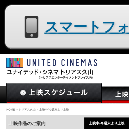
スマートフォン用サイトはコチラ
HOME
>
トリアス久山
> 上映中/今週末より上映
上映作品のご案内
上映中/今週末より上映