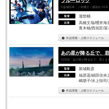
ブルーロック
©金城宗幸・ノ村優介／講談社 ©CK 
瀧悠輔
高橋文哉/櫻井海音
青木柚/西垣匠/富
作品情報・上映スケジュール
あの星が降る丘で、
©2026「あの星が降る丘で、君と
新城毅彦
福原遥/細田佳央太
嶋朋子/水上恒司
作品情報・上映スケジュール