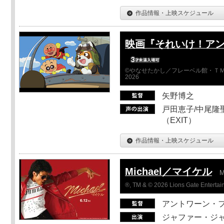
作品情報・上映スケジュール
映画『それいけ！ア
©やなせたかし／フレーベル館・ＴＭ
2026
矢野博之
戸田恵子/中尾隆聖
（EXIT）
作品情報・上映スケジュール
Michael／マイケル
M
®, TM & © 2026 Lions Gate Entertain
アントワーン・
ジャファー・ジ