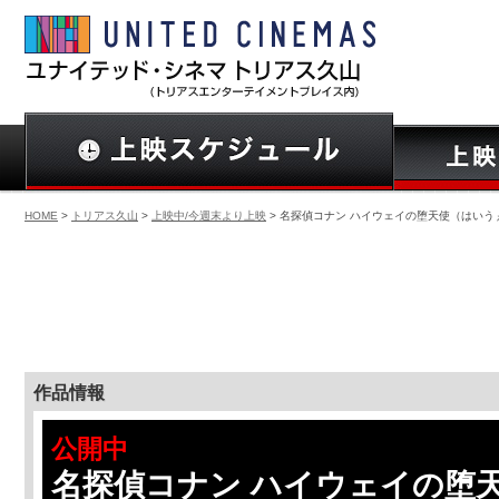
HOME
>
トリアス久山
>
上映中/今週末より上映
> 名探偵コナン ハイウェイの堕天使（はいう
作品情報
公開中
名探偵コナン ハイウェイの堕