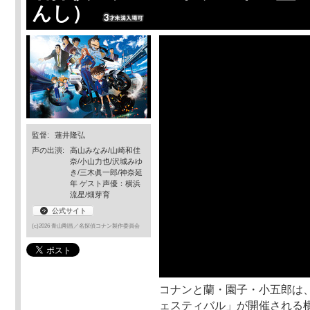
んし）
監督:
蓮井隆弘
声の出演:
高山みなみ/山崎和佳
奈/小山力也/沢城みゆ
き/三木眞一郎/神奈延
年 ゲスト声優：横浜
流星/畑芽育
公式サイト
(c)2026 青山剛昌／名探偵コナン製作委員会
コナンと蘭・園子・小五郎は
ェスティバル」が開催される