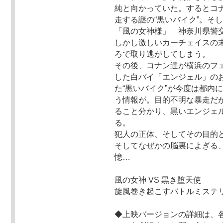
純と向かっていた。するとコ
走する謎の“黒いバイク”。そ
「風の女神様」 神奈川県警
しかし激しいカーチェイスの
ろで取り逃がしてしまう。
その後、コナン達が横浜のフ
した白バイ「エンジェル」の
た“黒いバイク”が今度は都内
う情報が。目的不明な暴走だ
ること分かり、黒いエンジェ
る。
犯人の正体、そしてその目的
そしてなぜかの脳裏によぎる
憶…
風の女神 VS 黒き堕天使
旋風巻き起こすバトルミステ
◆上映バージョンの詳細は、