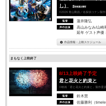
し）
©2026 青山剛昌／名探偵コナン製
蓮井隆弘
高山みなみ/山崎
延年 ゲスト声優
作品情報・上映スケジュール
まもなく上映終了
8/13上映終了予定
君と花火と約束と
©映画「君と花火と約束と」製作委
鈴木慧
佐藤勝利（timel