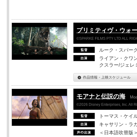
プリミティヴ・ウォー
©SPARKE FILMS PTY LTD ALL RI
ルーク・スパー
ライアン・クワン
クスラー/ジェレ
作品情報・上映スケジュール
モアナと伝説の海
Mo
©2026 Disney Enterprises, Inc. All 
トーマス・ケイ
キャサリン・ラガ
＜日本語吹替版＞T