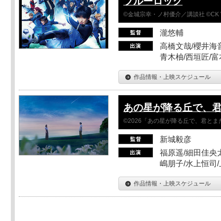
ブルーロック
©金城宗幸・ノ村優介／講談社 ©CK 
瀧悠輔
高橋文哉/櫻井海音
青木柚/西垣匠/富
作品情報・上映スケジュール
あの星が降る丘で、
©2026「あの星が降る丘で、君と
新城毅彦
福原遥/細田佳央太
嶋朋子/水上恒司
作品情報・上映スケジュール