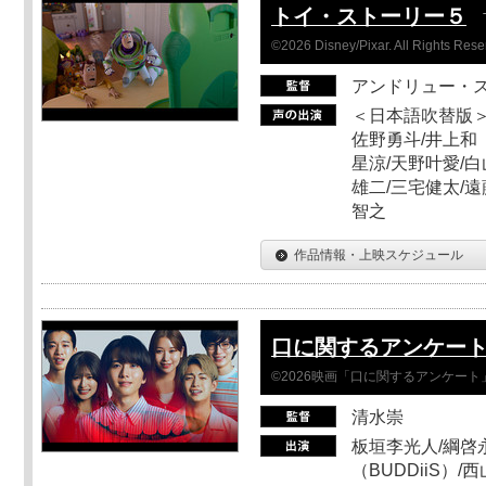
トイ・ストーリー５
©2026 Disney/Pixar. All Rights Rese
アンドリュー・
＜日本語吹替版＞
佐野勇斗/井上和
星涼/天野叶愛/白
雄二/三宅健太/遠
智之
作品情報・上映スケジュール
口に関するアンケー
©2026映画「口に関するアンケー
清水崇
板垣李光人/綱啓永
（BUDDiiS）/