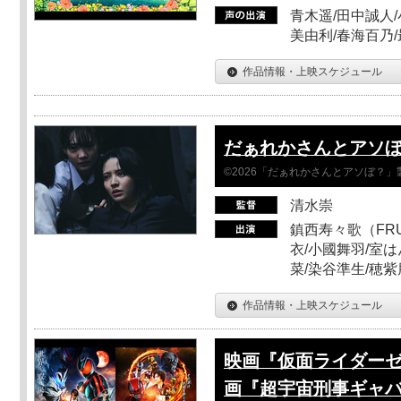
青木遥/田中誠人/
美由利/春海百乃
作品情報・上映スケジュール
だぁれかさんとアソ
©2026「だぁれかさんとアソぼ？」
清水崇
鎮西寿々歌（FRUI
衣/小國舞羽/室
菜/染谷準生/穂紫
作品情報・上映スケジュール
映画『仮面ライダーゼ
画『超宇宙刑事ギャバ