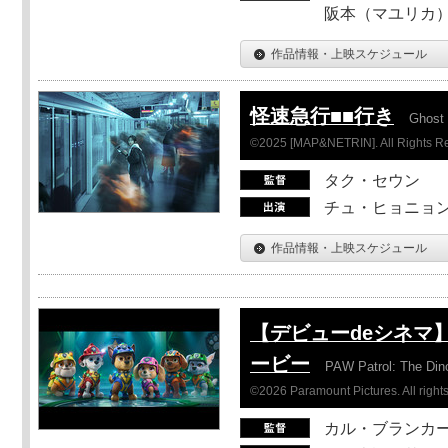
阪本（マユリカ）
作品情報・上映スケジュール
怪速急行■■行き
Ghost 
©2025 [MAP&NETRIN]. All Rights R
タク・セウン
チュ・ヒョニョン
作品情報・上映スケジュール
【デビューdeシネマ
ービー
PAW Patrol: The Din
©2026 Paramount Pictures. All rights
カル・ブランカ