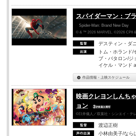
スパイダーマン：ブ
Spider-Man: Brand New Day
© & ™ 2026 MARVEL. ©2026 CPII &
デスティン・ダ
トム・ホランド/
ブ・バタロン/ジ
イケル・マンド a
作品情報・上映スケジュール
映画クレヨンしんちゃ
ョン
©臼井儀人／双葉社・シンエイ・テレビ
渡辺正樹
小林由美子/なら