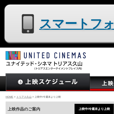
スマートフォン用サイトはコチラ
HOME
>
トリアス久山
> 上映中/今週末より上映
上映作品のご案内
上映中/今週末より上映