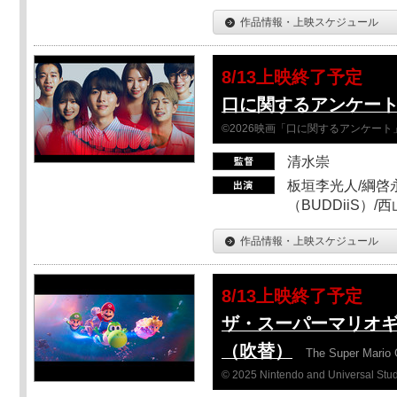
作品情報・上映スケジュール
8/13上映終了予定
口に関するアンケー
©2026映画「口に関するアンケー
清水崇
板垣李光人/綱啓永
（BUDDiiS）/
作品情報・上映スケジュール
8/13上映終了予定
ザ・スーパーマリオ
（吹替）
The Super Mario 
© 2025 Nintendo and Universal Studi