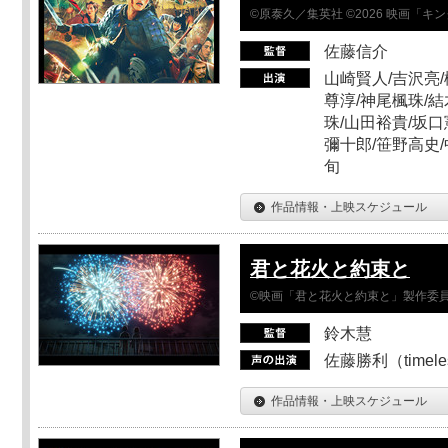
©原泰久／集英社 ©2026 映画「
佐藤信介
山崎賢人/吉沢亮/
尊淳/神尾楓珠/結
珠/山田裕貴/坂口
彌十郎/笹野高史/
旬
作品情報・上映スケジュール
君と花火と約束と
©映画「君と花火と約束と」製作委
鈴木慧
佐藤勝利（timel
作品情報・上映スケジュール