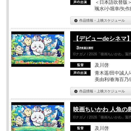
＜日本語吹替版＞
颯水/小堀幸/矢
作品情報・上映スケジュール
【デビューdeシネマ
©ナガノ / 2026「映画ちいかわ」
及川啓
青木遥/田中誠人/
美由利/春海百乃
作品情報・上映スケジュール
映画ちいかわ 人魚の
©ナガノ / 2026「映画ちいかわ」
及川啓