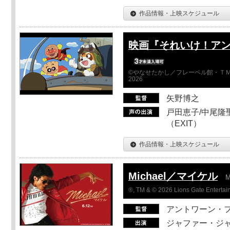
作品情報・上映スケジュール
映画『それいけ！ア
©やなせたかし／フレーベル館・ＴＭ
2026
矢野博之
戸田恵子/中尾隆聖
（EXIT）
作品情報・上映スケジュール
Michael／マイケル
M
®, TM & © 2026 Lions Gate Entertain
アントワーン・
ジャファー・ジ