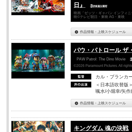
日』
映画「ゼッツ・ギャバン インフィニ
映©テレビ朝日・東映 AG・東映
作品情報・上映スケジュール
パウ・パトロール ザ
PAW Patrol: The Dino Movie
©2026 Paramount Pictures. All rights
カル・ブランカ
＜日本語吹替版＞
颯水/小堀幸/矢
作品情報・上映スケジュール
キングダム 魂の決戦