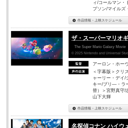
ィ/コールマン・
プソン/マイルズ
作品情報・上映スケジュール
ザ・スーパーマリオ
The Super Mario Galaxy Movie
© 2025 Nintendo and Universal Studi
アーロン・ホーヴ
＜字幕版＞クリス
ャーリー・デイ/
キー/ブリ―・ラ
替）＞宮野真守/志
山下大輝
作品情報・上映スケジュール
名探偵コナン ハイウ