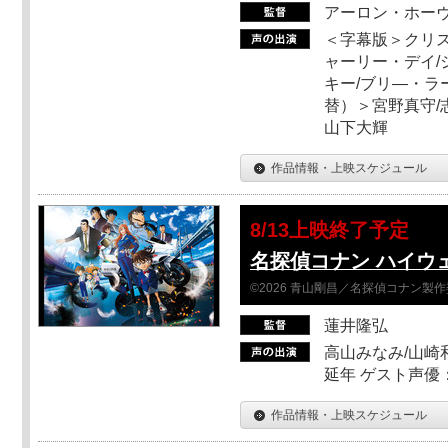
アーロン・ホーヴ
＜字幕版＞クリス
ャーリー・デイ/
キー/ブリ―・ラ
替）＞宮野真守/志
山下大輝
作品情報・上映スケジュール
8/13上映終了予定
名探偵コナン ハイウ
©2026 青山剛昌／名探偵コナン製
蓮井隆弘
高山みなみ/山崎
延年 ゲスト声優
作品情報・上映スケジュール