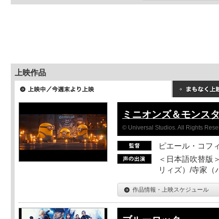
上映作品
ミニオンズ＆モンス
© Universal Studios. All Rights Rese
ピエール・コフ
＜日本語吹替版＞
リィズ）/寺家（バ
作品情報・上映スケジュール