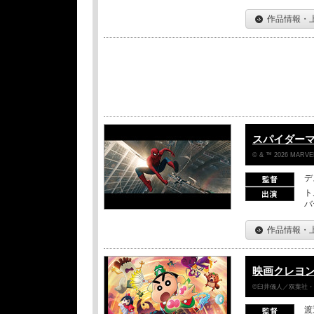
作品情報・
スパイダー
© & ™ 2026 MARVEL
デ
ト
バ
作品情報・
映画クレヨン
©臼井儀人／双葉社・シ
渡