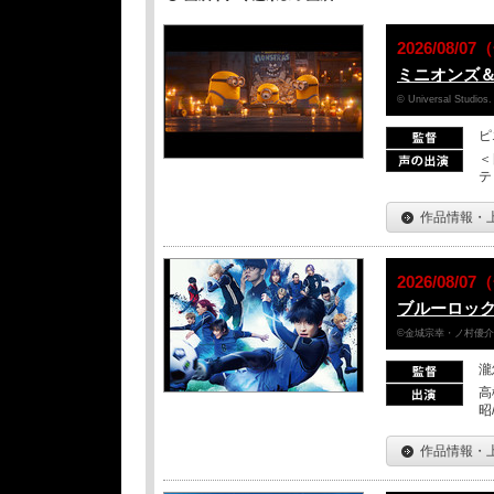
2026/08/
ミニオンズ
© Universal Studios.
ピ
＜
テ
作品情報・
2026/08/
ブルーロッ
©金城宗幸・ノ村優介／
瀧
高
昭
作品情報・