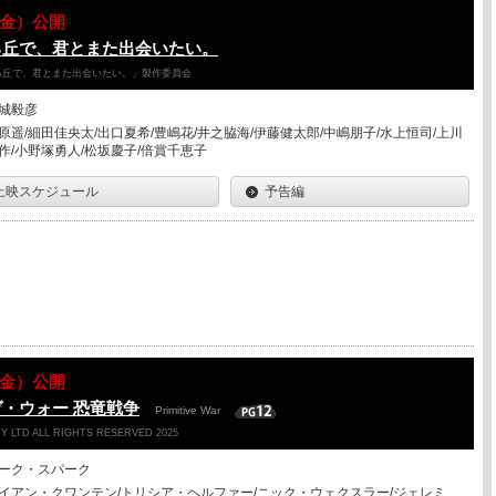
07（金）公開
る丘で、君とまた出会いたい。
降る丘で、君とまた出会いたい。」製作委員会
城毅彦
原遥/細田佳央太/出口夏希/豊嶋花/井之脇海/伊藤健太郎/中嶋朋子/水上恒司/上川
作/小野塚勇人/松坂慶子/倍賞千恵子
上映スケジュール
予告編
07（金）公開
・ウォー 恐竜戦争
Primitive War
Y LTD ALL RIGHTS RESERVED 2025
ーク・スパーク
イアン・クワンテン/トリシア・ヘルファー/ニック・ウェクスラー/ジェレミ