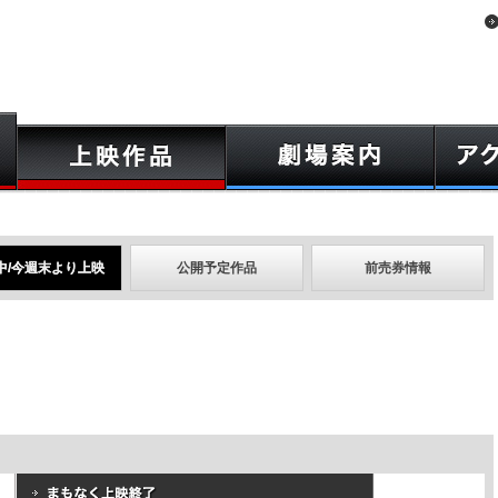
中/今週末より上映
公開予定作品
前売券情報