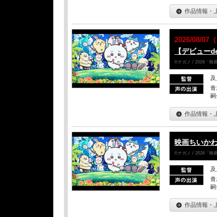
作品情報・
2026/08/0
【デビューd
©ナガノ / 2026
及
青
嗣
作品情報・
映画ちいかわ
©ナガノ / 2026
及
青
嗣
作品情報・