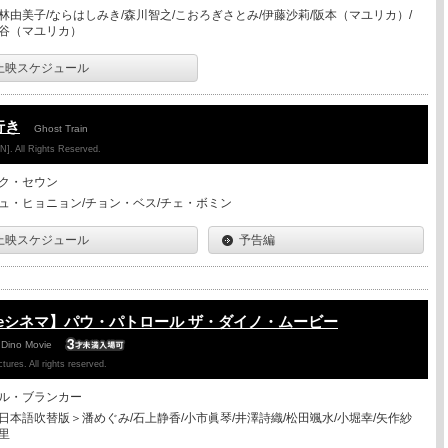
林由美子/ならはしみき/森川智之/こおろぎさとみ/伊藤沙莉/阪本（マユリカ）/
谷（マユリカ）
上映スケジュール
行き
Ghost Train
. All Rights Reserved.
ク・セウン
ュ・ヒョニョン/チョン・ベス/チェ・ボミン
上映スケジュール
予告編
eシネマ】パウ・パトロール ザ・ダイノ・ムービー
 Dino Movie
ures. All rights reserved.
ル・ブランカー
日本語吹替版＞潘めぐみ/石上静香/小市眞琴/井澤詩織/松田颯水/小堀幸/矢作紗
里