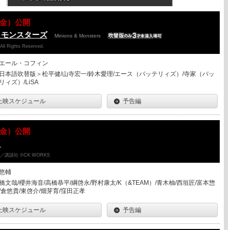
07（金）公開
＆モンスターズ
Minions & Monsters
 All Rights Reserved.
エール・コフィン
日本語吹替版＞松平健/山寺宏一/鈴木愛理/エース（バッテリィズ）/寺家（バッ
リィズ）/LiSA
上映スケジュール
予告編
07（金）公開
ク
講談社 ©CK WORKS
悠輔
橋文哉/櫻井海音/高橋恭平/綱啓永/野村康太/K（&TEAM）/青木柚/西垣匠/富本惣
/倉悠貴/東啓介/畑芽育/窪田正孝
上映スケジュール
予告編