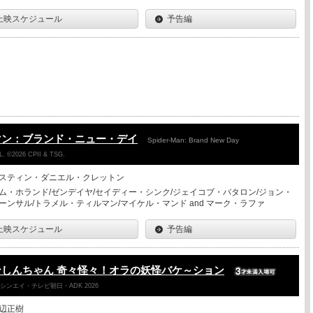
上映スケジュール
予告編
マン：ブランド・ニュー・デイ
Spider-Man: Brand New Day
. ©2026 CPII & TSG.
スティン・ダニエル・クレットン
ム・ホランド/ゼンデイヤ/セイディー・シンク/ジェイコブ・バタロン/ジョン・
ーンサル/トラメル・ティルマン/マイケル・マンド and マーク・ラファ
上映スケジュール
予告編
しんちゃん 奇々怪々！オラの妖怪バケ～ション
ンエイ・テレビ朝日・ADK 2026
辺正樹