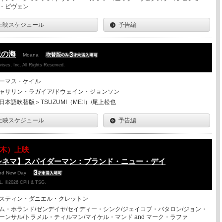
・ピヴェン
上映スケジュール
予告編
説の海
Moana
ises, Inc. All Rights Reserved.
ーマス・ケイル
ャサリン・ラガイア/ドウェイン・ジョンソン
日本語吹替版＞TSUZUMI（ME:I）/尾上松也
上映スケジュール
予告編
13（木）上映
シネマ】スパイダーマン：ブランド・ニュー・デイ
and New Day
. ©2026 CPII & TSG.
スティン・ダニエル・クレットン
ム・ホランド/ゼンデイヤ/セイディー・シンク/ジェイコブ・バタロン/ジョン・
ーンサル/トラメル・ティルマン/マイケル・マンド and マーク・ラファ