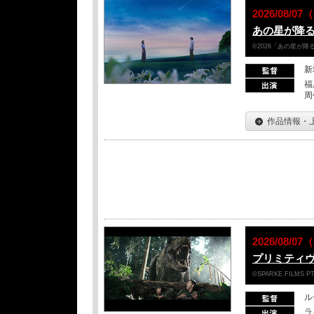
2026/08/
あの星が降
©2026「あの星が
新
福
周
作品情報・
2026/08/
プリミティヴ
©SPARKE FILMS PT
ル
ラ