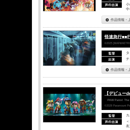
小
中
作品情報・
怪速急行■■
©2025 [MAP&NETRIN]
タ
チ
作品情報・
【デビューd
PAW Patrol: The
©2026 Paramount Pict
カ
＜
友