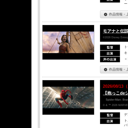
ー
作品情報・
モアナと伝
©2026 Disney Enterpr
ト
キ
＜
作品情報・
2026/08/
【抱っこde
Spider-Man: Br
© & ™ 2026 MARVEL
デ
ト
バ