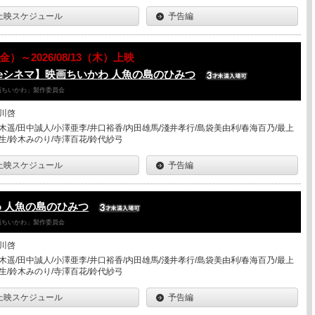
上映スケジュール
予告編
7（金）～2026/08/13（木）上映
eシネマ】映画ちいかわ 人魚の島のひみつ
「映画ちいかわ」製作委員会
川啓
木遥/田中誠人/小澤亜李/井口裕香/内田雄馬/淺井孝行/島袋美由利/春海百乃/最上
生/鈴木みのり/寺澤百花/鈴代紗弓
上映スケジュール
予告編
 人魚の島のひみつ
「映画ちいかわ」製作委員会
川啓
木遥/田中誠人/小澤亜李/井口裕香/内田雄馬/淺井孝行/島袋美由利/春海百乃/最上
生/鈴木みのり/寺澤百花/鈴代紗弓
上映スケジュール
予告編