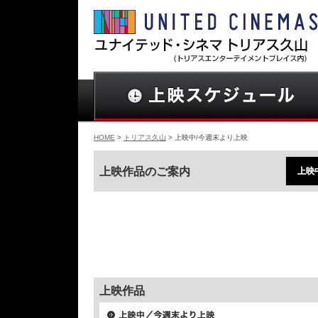
HOME
>
トリアス久山
> 上映中/今週末より上映
上映作品のご案内
上映
上映作品