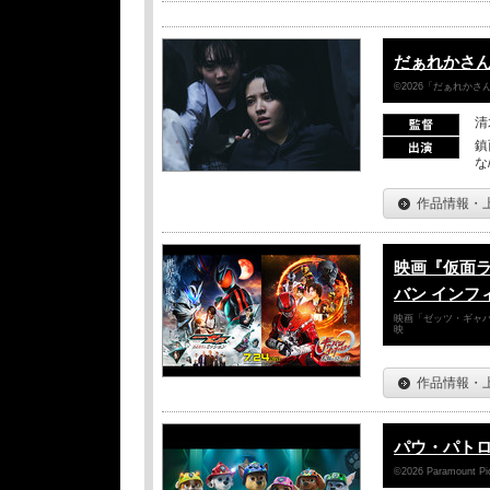
だぁれかさ
©2026「だぁれか
清
鎮
な
作品情報・
映画『仮面
バン インフ
映画「ゼッツ・ギャバ
映
作品情報・
パウ・パトロ
©2026 Paramount Pict