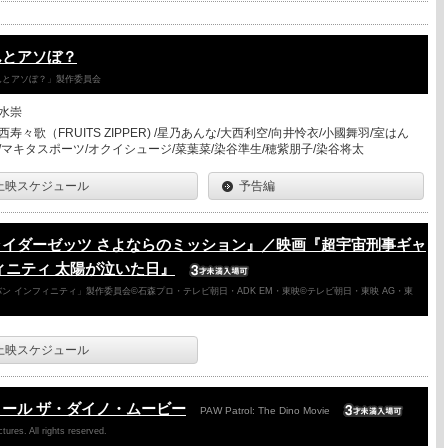
んとアソぼ？
さんとアソぼ？」製作委員会
水崇
西寿々歌（FRUITS ZIPPER) /星乃あんな/大西利空/向井怜衣/小國舞羽/室はん
/マキタスポーツ/オクイシュージ/菜葉菜/染谷準生/穂紫朋子/染谷将太
上映スケジュール
予告編
ライダーゼッツ さよならのミッション』／映画『超宇宙刑事ギャ
ィニティ 太陽が泣いた日』
ン インフィニティ」製作委員会©石森プロ・テレビ朝日・ADK EM・東映©テレビ朝日・東映 AG・東
上映スケジュール
ール ザ・ダイノ・ムービー
PAW Patrol: The Dino Movie
ures. All rights reserved.