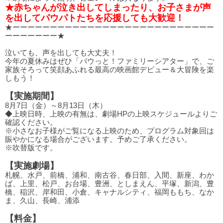
★赤ちゃんが泣き出してしまったり、お子さまが声
を出してパウパトたちを応援しても大歓迎！
★ーーーーーーーーーーーーーーーーーーーーーーーーーーー
ーーーーーーー★
泣いても、声を出しても大丈夫！
今年の夏休みはぜひ「パウっと！ファミリーシアター」で、ご
家族そろって笑顔あふれる最高の映画館デビュー＆大冒険を楽
しもう！
【実施期間】
8月7日（金）～8月13日（木）
◆上映日時、上映の有無は、劇場HPの上映スケジュールよりご
確認ください。
※小さなお子様がご覧になる上映のため、プログラム対象回は
賑やかになる場合がございます。予めご了承ください。
※吹替版です。
【実施劇場】
札幌、水戸、前橋、浦和、南古谷、春日部、入間、新座、わか
ば、上里、松戸、お台場、豊洲、としまえん、平塚、新潟、豊
橋、稲沢、岸和田、小倉、キャナルシティ、福岡ももち、なか
ま、久山、長崎、浦添
【料金】