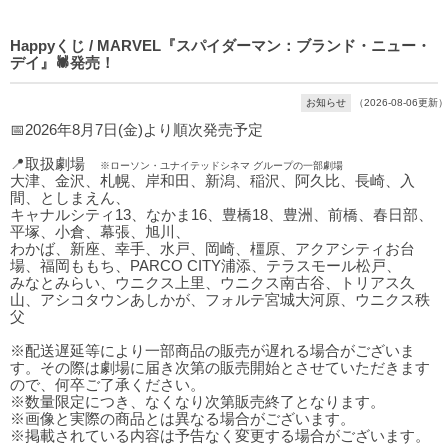
Happyくじ / MARVEL『スパイダーマン：ブランド・ニュー・
デイ』🕷発売！
お知らせ
（2026-08-06更新）
📅2026年8月7日(金)より順次発売予定
📍取扱劇場
※ローソン・ユナイテッドシネマ グループの一部劇場
大津、金沢、札幌、岸和田、新潟、稲沢、阿久比、長崎、入
間、としまえん、
キャナルシティ13、なかま16、豊橋18、豊洲、前橋、春日部、
平塚、小倉、幕張、旭川、
わかば、新座、幸手、水戸、岡崎、橿原、アクアシティお台
場、福岡ももち、PARCO CITY浦添、テラスモール松戸、
みなとみらい、ウニクス上里、ウニクス南古谷、トリアス久
山、アシコタウンあしかが、フォルテ宮城大河原、ウニクス秩
父
※配送遅延等により一部商品の販売が遅れる場合がございま
す。その際は劇場に届き次第の販売開始とさせていただきます
ので、何卒ご了承ください。
※数量限定につき、なくなり次第販売終了となります。
※画像と実際の商品とは異なる場合がございます。
※掲載されている内容は予告なく変更する場合がございます。