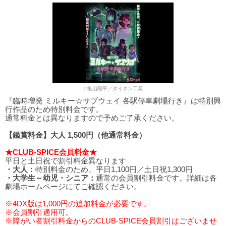
©亀山陽平／タイタン工業
『臨時増発 ミルキー☆サブウェイ 各駅停車劇場行き』は特別興
行作品のため特別料金です。
通常料金とは異なりますので予めご了承ください。
【鑑賞料金】大人 1,500円（他通常料金）
★CLUB-SPICE会員料金★
平日と土日祝で割引料金異なります
・大人：
特別料金のため、平日1,100円／土日祝1,300円
・大学生～幼児・シニア：
通常の会員割引料金です。詳細は各
劇場ホームページにてご確認ください。
※4DX版は1,000円の追加料金が必要です。
※会員割引適用可。
※障がい者割引料金からのCLUB-SPICE会員割引はございませ