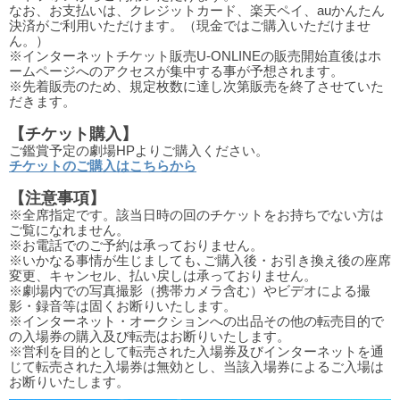
なお、お支払いは、クレジットカード、楽天ペイ、auかんたん
決済がご利用いただけます。（現金ではご購入いただけませ
ん。）
※インターネットチケット販売U-ONLINEの販売開始直後はホ
ームページへのアクセスが集中する事が予想されます。
※先着販売のため、規定枚数に達し次第販売を終了させていた
だきます。
【チケット購入】
ご鑑賞予定の劇場HPよりご購入ください。
チケットのご購入はこちらから
【注意事項】
※全席指定です。該当日時の回のチケットをお持ちでない方は
ご覧になれません。
※お電話でのご予約は承っておりません。
※いかなる事情が生じましても､ご購入後・お引き換え後の座席
変更、キャンセル、払い戻しは承っておりません。
※劇場内での写真撮影（携帯カメラ含む）やビデオによる撮
影・録音等は固くお断りいたします。
※インターネット・オークションへの出品その他の転売目的で
の入場券の購入及び転売はお断りいたします。
※営利を目的として転売された入場券及びインターネットを通
じて転売された入場券は無効とし、当該入場券によるご入場は
お断りいたします。