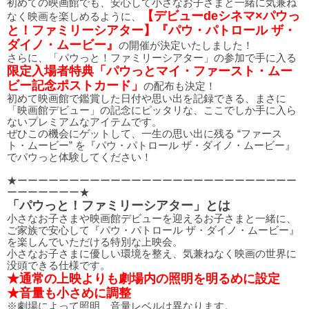
初めての映画館でも、安心して小さなお子さまと一緒に気兼ね
【デビューdeシネマ×パウっ
なく映画を楽しめるように、
と！ファミリーシアター】『パウ・パトロール ザ・
ダイノ・ムービー』
の開催が決定いたしました！
さらに、「パウっと！ファミリーシアター」の参加で手に入る
限定入場者特典「パウっとマイ・ファースト・ムー
ビー記念ポストカード」
の配布も決定！
初めて映画館で鑑賞した日付や思い出を記録できる、まさに
「映画館デビュー」の記念にピッタリな、ここでしか手に入ら
ないプレミアムなアイテムです。
ぜひこの機会にゲットして、一生の思い出に残る “ファース
ト・ムービー” を『パウ・パトロール ザ・ダイノ・ムービー』
でパウっと体験してください！
★ーーーーーーーーーーーーーーーーーーーーーーーーーーー
ーーーーーーー★
「パウっと！ファミリーシアター」とは
小さなお子さまや映画館デビューを迎えるお子さまと一緒に、
ご家族で安心して『パウ・パトロール ザ・ダイノ・ムービー』
を楽しんでいただける特別な上映会。
小さなお子さまに優しい環境を整え、気兼ねなく映画の世界に
没頭できる仕様です。
★通常の上映よりも劇場内の照明を明るめに設定
★音量も小さめに調整
※劇場によって照明、音量レベルは異なります。