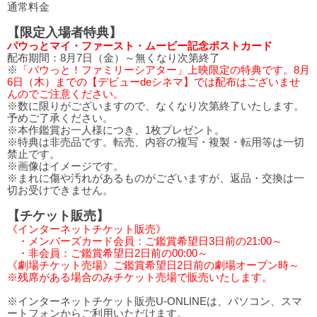
通常料金
【限定入場者特典】
パウっとマイ・ファースト・ムービー記念ポストカード
配布期間：8月7日（金）～無くなり次第終了
※
「パウっと！ファミリーシアター」上映限定の特典です。8月
6日（木）までの【デビューdeシネマ】では配布はございませ
んのでご注意ください。
※数に限りがございますので、なくなり次第終了いたします。
予めご了承ください。
※本作鑑賞お一人様につき、1枚プレゼント。
※特典は非売品です。転売、内容の複写・複製・転用等は一切
禁止です。
※画像はイメージです。
※まれに傷や汚れがあるものがございますが、返品・交換は一
切お受けできません。
【チケット販売】
《インターネットチケット販売》
・メンバーズカード会員：ご鑑賞希望日3日前の21:00～
・非会員：ご鑑賞希望日2日前の00:00～
《劇場チケット売場》ご鑑賞希望日2日前の劇場オープン時～
※残席がある場合のみチケット売場で販売いたします。
※インターネットチケット販売U-ONLINEは、パソコン、スマ
ートフォンからご利用いただけます。