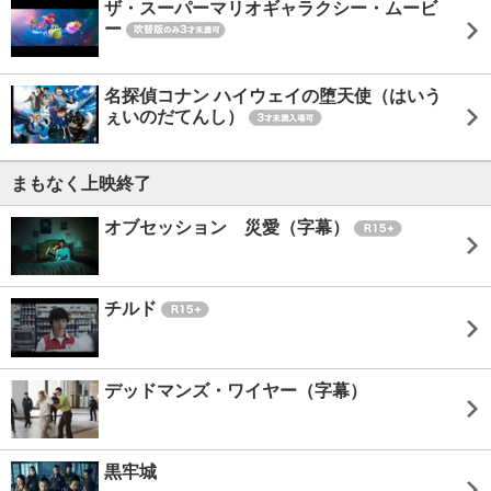
ザ・スーパーマリオギャラクシー・ムービ
ー
名探偵コナン ハイウェイの堕天使（はいう
ぇいのだてんし）
まもなく上映終了
オブセッション 災愛（字幕）
チルド
デッドマンズ・ワイヤー（字幕）
黒牢城