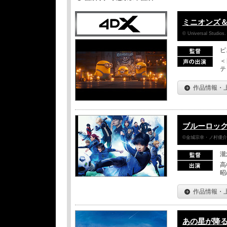
ミニオンズ
© Universal Studios.
ピ
＜
テ
作品情報・
ブルーロッ
©金城宗幸・ノ村優介／
瀧
高
昭
作品情報・
あの星が降