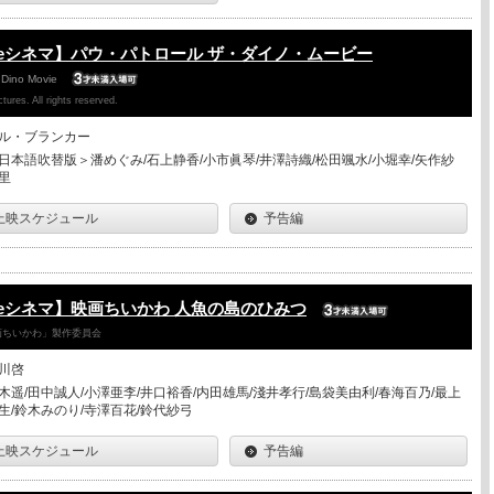
eシネマ】パウ・パトロール ザ・ダイノ・ムービー
 Dino Movie
ures. All rights reserved.
ル・ブランカー
日本語吹替版＞潘めぐみ/石上静香/小市眞琴/井澤詩織/松田颯水/小堀幸/矢作紗
里
上映スケジュール
予告編
eシネマ】映画ちいかわ 人魚の島のひみつ
「映画ちいかわ」製作委員会
川啓
木遥/田中誠人/小澤亜李/井口裕香/内田雄馬/淺井孝行/島袋美由利/春海百乃/最上
生/鈴木みのり/寺澤百花/鈴代紗弓
上映スケジュール
予告編