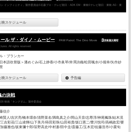
ン インフィニティ」製作委員会©石森プロ・テレビ朝日・ADK EM・東映©テレビ朝日・東映 AG・東
上映スケジュール
ール ザ・ダイノ・ムービー
PAW Patrol: The Dino Movie
ures. All rights reserved.
ル・ブランカー
日本語吹替版＞潘めぐみ/石上静香/小市眞琴/井澤詩織/松田颯水/小堀幸/矢作紗
里
上映スケジュール
予告編
魂の決戦
026 映画「キングダム」製作委員会
藤信介
崎賢人/吉沢亮/橋本環奈/清野菜名/満島真之介/岡山天音/志尊淳/神尾楓珠/結木滉
/三吉彩花/三山凌輝/山下美月/蒔田彩珠/山田裕貴/坂口憲二/豊川悦司/高嶋政宏/要
/加藤雅也/坂東彌十郎/笹野高史/中村蒼/田中圭/斎藤工/玉木宏/佐藤浩市/小栗旬