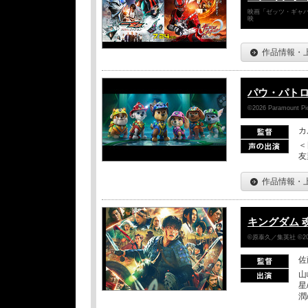
映画「ゼッツ・ギャバ
映
作品情報・
パウ・パトロ
©2026 Paramount Pict
カ
＜
友
作品情報・
キングダム 
©原泰久／集英社 ©2
佐
山
星
潤