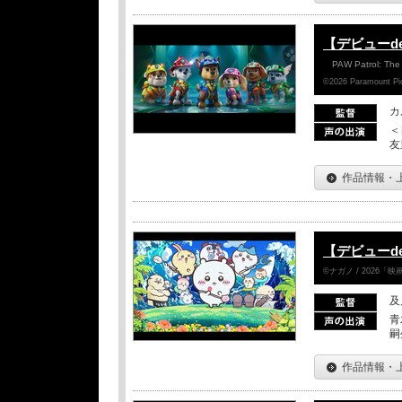
【デビューd
PAW Patrol: The
©2026 Paramount Pict
カ
＜
友
作品情報・
【デビューd
©ナガノ / 2026
及
青
嗣
作品情報・