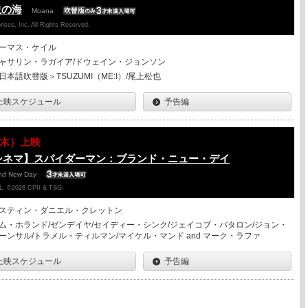
説の海
Moana
ises, Inc. All Rights Reserved.
ーマス・ケイル
ャサリン・ラガイア/ドウェイン・ジョンソン
日本語吹替版＞TSUZUMI（ME:I）/尾上松也
上映スケジュール
予告編
13（木）上映
シネマ】スパイダーマン：ブランド・ニュー・デイ
and New Day
. ©2026 CPII & TSG.
スティン・ダニエル・クレットン
ム・ホランド/ゼンデイヤ/セイディー・シンク/ジェイコブ・バタロン/ジョン・
ーンサル/トラメル・ティルマン/マイケル・マンド and マーク・ラファ
上映スケジュール
予告編