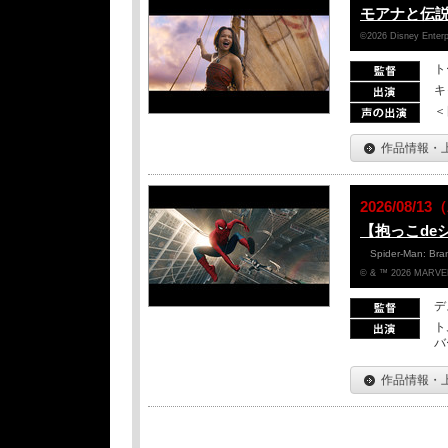
モアナと伝
©2026 Disney Enterpr
ト
キ
＜
作品情報・
2026/08/
【抱っこde
Spider-Man: Br
© & ™ 2026 MARVEL
デ
ト
バ
作品情報・