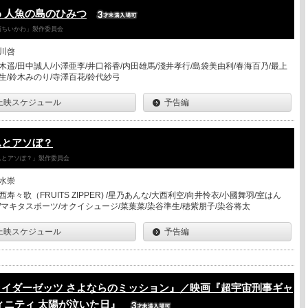
 人魚の島のひみつ
「映画ちいかわ」製作委員会
川啓
木遥/田中誠人/小澤亜李/井口裕香/内田雄馬/淺井孝行/島袋美由利/春海百乃/最上
生/鈴木みのり/寺澤百花/鈴代紗弓
上映スケジュール
予告編
んとアソぼ？
さんとアソぼ？」製作委員会
水崇
西寿々歌（FRUITS ZIPPER) /星乃あんな/大西利空/向井怜衣/小國舞羽/室はん
/マキタスポーツ/オクイシュージ/菜葉菜/染谷準生/穂紫朋子/染谷将太
上映スケジュール
予告編
ライダーゼッツ さよならのミッション』／映画『超宇宙刑事ギャ
ィニティ 太陽が泣いた日』