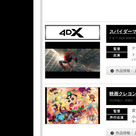
スパイダー
© & ™ 2026 MARVEL
デ
ト
バ
作品情報・
映画クレヨン
©臼井儀人／双葉社・シ
渡
小
中
作品情報・