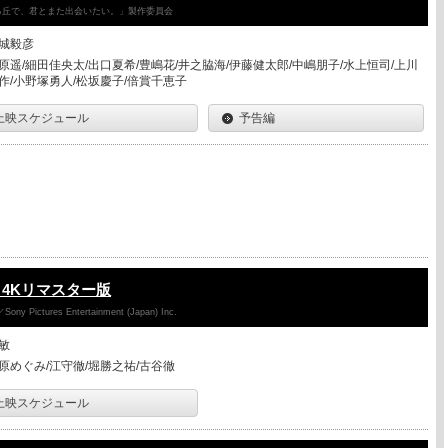
降る丘で、君とまた出会いたい。」製作委員会
城毅彦
原遥/細田佳央太/出口夏希/豊嶋花/井之脇海/伊藤健太郎/中嶋朋子/水上恒司/上川
作/小野塚勇人/松坂慶子/倍賞千恵子
上映スケジュール
予告編
4Kリマスター版
y Pictures Entertainment (Japan) Inc.
敏
原めぐみ/江守徹/堀勝之祐/古谷徹
上映スケジュール