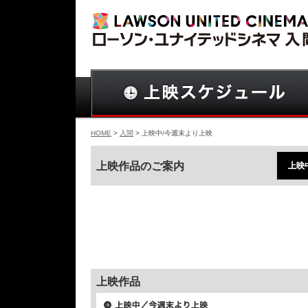
HOME
>
入間
> 上映中/今週末より上映
上映作品のご案内
上映
上映作品