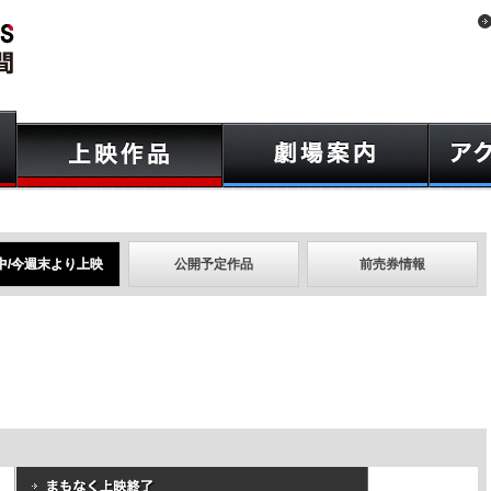
中/今週末より上映
公開予定作品
前売券情報