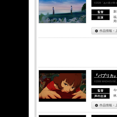
©2026「あの星が
新
福
周
作品情報・
『パプリカ』
©2006 MADHOUSE／Son
今
林
作品情報・