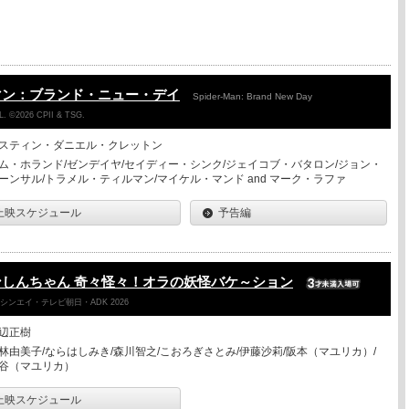
マン：ブランド・ニュー・デイ
Spider-Man: Brand New Day
. ©2026 CPII & TSG.
スティン・ダニエル・クレットン
ム・ホランド/ゼンデイヤ/セイディー・シンク/ジェイコブ・バタロン/ジョン・
ーンサル/トラメル・ティルマン/マイケル・マンド and マーク・ラファ
上映スケジュール
予告編
しんちゃん 奇々怪々！オラの妖怪バケ～ション
ンエイ・テレビ朝日・ADK 2026
辺正樹
林由美子/ならはしみき/森川智之/こおろぎさとみ/伊藤沙莉/阪本（マユリカ）/
谷（マユリカ）
上映スケジュール