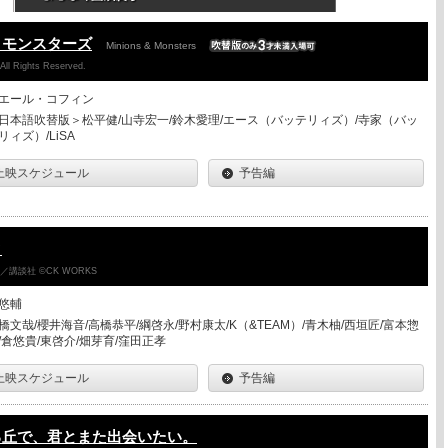
＆モンスターズ
Minions & Monsters
 All Rights Reserved.
エール・コフィン
日本語吹替版＞松平健/山寺宏一/鈴木愛理/エース（バッテリィズ）/寺家（バッ
リィズ）/LiSA
上映スケジュール
予告編
ク
講談社 ©CK WORKS
悠輔
橋文哉/櫻井海音/高橋恭平/綱啓永/野村康太/K（&TEAM）/青木柚/西垣匠/富本惣
/倉悠貴/東啓介/畑芽育/窪田正孝
上映スケジュール
予告編
る丘で、君とまた出会いたい。