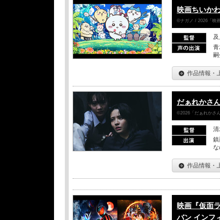
映画ちいかわ
©ナガノ / 2026
及
青
嗣
作品情報・
だぁれかさ
©2026「だぁれか
清
鎮
な
作品情報・
映画『仮面
バン インフ