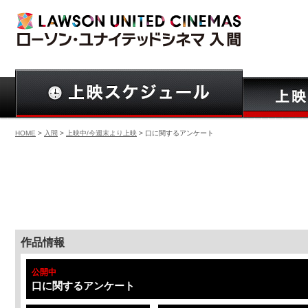
HOME
>
入間
>
上映中/今週末より上映
> 口に関するアンケート
作品情報
公開中
口に関するアンケート