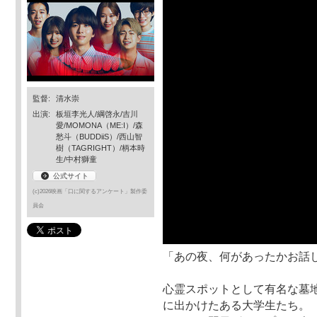
監督:
清水崇
出演:
板垣李光人/綱啓永/吉川
愛/MOMONA（ME:I）/森
愁斗（BUDDiiS）/西山智
樹（TAGRIGHT）/柄本時
生/中村獅童
公式サイト
(c)2026映画「口に関するアンケート」製作委
員会
「あの夜、何があったかお話
心霊スポットとして有名な墓
に出かけたある大学生たち。