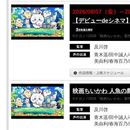
2026/08/07（金）～2
【デビューdeシネマ
©ナガノ / 2026「映画ちいかわ」
及川啓
青木遥/田中誠人/
美由利/春海百乃
作品情報・上映スケジュール
映画ちいかわ 人魚の
©ナガノ / 2026「映画ちいかわ」
及川啓
青木遥/田中誠人/
美由利/春海百乃