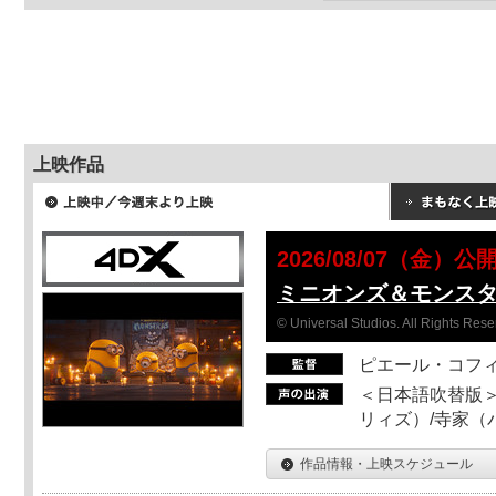
上映作品
2026/08/07（金）公
ミニオンズ＆モンス
© Universal Studios. All Rights Rese
ピエール・コフ
＜日本語吹替版＞
リィズ）/寺家（バ
作品情報・上映スケジュール