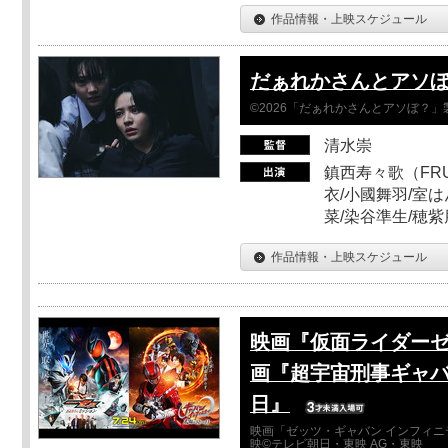
作品情報・上映スケジュール
だぁれかさんとアソ
©2026「だぁれかさんとアソぼ？」
清水崇
鎮西寿々歌（FRUI
衣/小國舞羽/室
菜/染谷準生/穂紫
作品情報・上映スケジュール
映画『仮面ライダーゼ
画『超宇宙刑事ギャバ
日』
映画「ゼッツ・ギャバン インフィニ
映©テレビ朝日・東映 AG・東映