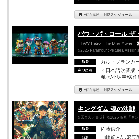
作品情報・上映スケジュール
パウ・パトロール ザ
PAW Patrol: The Dino Movie
©2026 Paramount Pictures. All rights
カル・ブランカ
＜日本語吹替版＞
颯水/小堀幸/矢
作品情報・上映スケジュール
キングダム 魂の決戦
©原泰久／集英社 ©2026 映画「
佐藤信介
山崎賢人/吉沢亮/