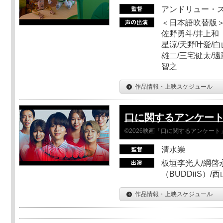
アンドリュー・
＜日本語吹替版＞
佐野勇斗/井上和
星涼/天野叶愛/白
雄二/三宅健太/遠
智之
作品情報・上映スケジュール
口に関するアンケー
©2026映画「口に関するアンケー
清水崇
板垣李光人/綱啓永
（BUDDiiS）/
作品情報・上映スケジュール