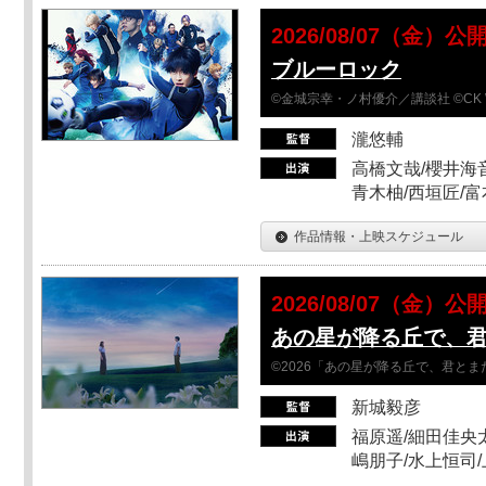
2026/08/07（金）公
ブルーロック
©金城宗幸・ノ村優介／講談社 ©CK 
瀧悠輔
高橋文哉/櫻井海音
青木柚/西垣匠/富
作品情報・上映スケジュール
2026/08/07（金）公
あの星が降る丘で、
©2026「あの星が降る丘で、君と
新城毅彦
福原遥/細田佳央太
嶋朋子/水上恒司