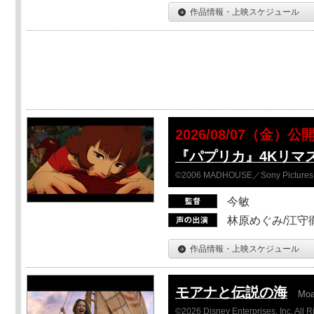
作品情報・上映スケジュール
2026/08/07（金）公
『パプリカ』4Kリマ
©2006 MADHOUSE／Sony Pictures En
今敏
林原めぐみ/江守
作品情報・上映スケジュール
モアナと伝説の海
Mo
©2026 Disney Enterprises, Inc. All 