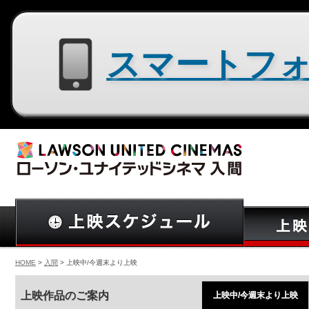
スマートフォン用サイトはコチラ
HOME
>
入間
> 上映中/今週末より上映
上映作品のご案内
上映中/今週末より上映