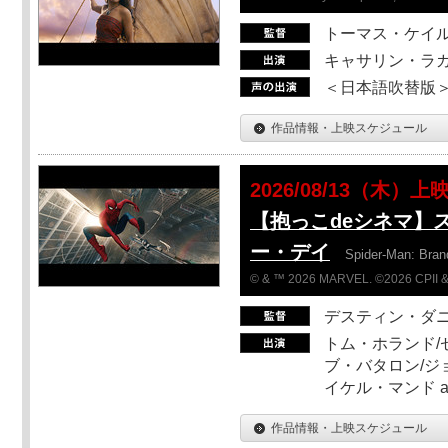
トーマス・ケイ
キャサリン・ラガ
＜日本語吹替版＞T
作品情報・上映スケジュール
2026/08/13（木）上
【抱っこdeシネマ】
ー・デイ
Spider-Man: Bra
© & ™ 2026 MARVEL. ©2026 CPII &
デスティン・ダ
トム・ホランド/
ブ・バタロン/ジ
イケル・マンド a
作品情報・上映スケジュール