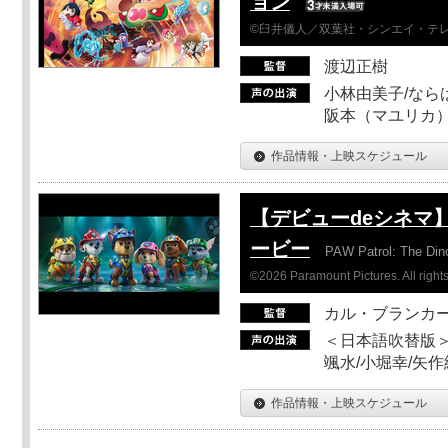
ョン
©臼井儀人／双葉社・シンエイ・テレビ
渡辺正樹
小林由美子/なら
阪本（マユリカ）
作品情報・上映スケジュール
【デビューdeシネマ
ービー
PAW Patrol: The Din
©2026 Paramount Pictures. All rights
カル・ブランカ
＜日本語吹替版＞
颯水/小堀幸/矢
作品情報・上映スケジュール