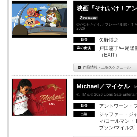
映画『それいけ！ア
©やなせたかし／フレーベル館・ＴＭ
2026
矢野博之
戸田恵子/中尾隆聖
（EXIT）
作品情報・上映スケジュール
Michael／マイケル
M
®, TM & © 2026 Lions Gate Entertain
アントワーン・
ジャファー・ジ
ィ/コールマン・
プソン/マイルズ