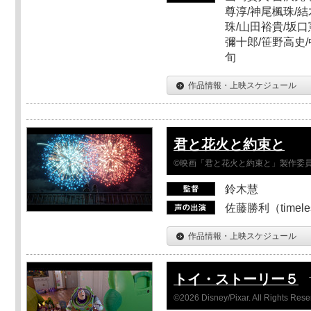
尊淳/神尾楓珠/結
珠/山田裕貴/坂口
彌十郎/笹野高史/
旬
作品情報・上映スケジュール
君と花火と約束と
©映画「君と花火と約束と」製作委
鈴木慧
佐藤勝利（timel
作品情報・上映スケジュール
トイ・ストーリー５
©2026 Disney/Pixar. All Rights Rese