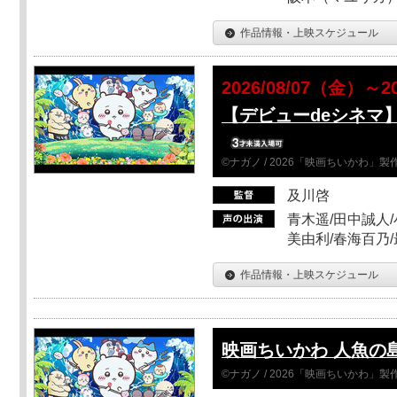
作品情報・上映スケジュール
2026/08/07（金）～2
【デビューdeシネマ
©ナガノ / 2026「映画ちいかわ」
及川啓
青木遥/田中誠人/
美由利/春海百乃
作品情報・上映スケジュール
映画ちいかわ 人魚の
©ナガノ / 2026「映画ちいかわ」