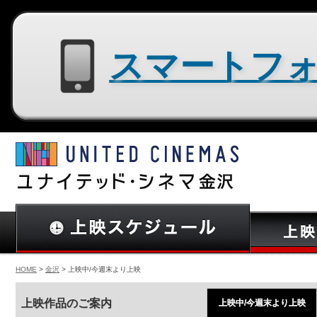
スマートフォン用サイトはコチラ
HOME
>
金沢
> 上映中/今週末より上映
上映作品のご案内
上映中/今週末より上映