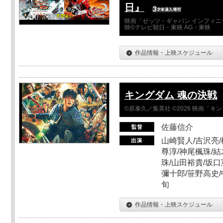
日』
映画「ゼッツ・ギャバン インフィニ
映©テレビ朝日・東映 AG・東映
作品情報・上映スケジュール
キングダム 魂の決戦
©原泰久／集英社 ©2026 映画「
佐藤信介
山崎賢人/吉沢亮/
尊淳/神尾楓珠/結
珠/山田裕貴/坂口
彌十郎/笹野高史/
旬
作品情報・上映スケジュール