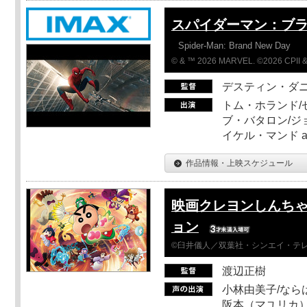
スパイダーマン：ブ
Spider-Man: Brand New Day
© & ™ 2026 MARVEL. ©2026 CPII &
デスティン・ダ
トム・ホランド/
ブ・バタロン/ジ
イケル・マンド a
作品情報・上映スケジュール
映画クレヨンしんちゃ
ョン
©臼井儀人／双葉社・シンエイ・テレビ
渡辺正樹
小林由美子/なら
阪本（マユリカ）