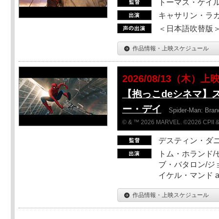
トーマス・ケイ
キャサリン・ラガ
＜日本語吹替版＞T
作品情報・上映スケジュール
2026/08/13（木）上
【抱っこdeシネマ】
ー・デイ
Spider-Man: Bra
© & ™ 2026 MARVEL. ©2026 CPII &
デスティン・ダ
トム・ホランド/
ブ・バタロン/ジ
イケル・マンド a
作品情報・上映スケジュール