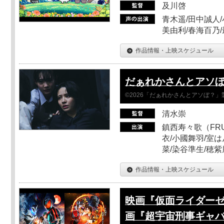
及川啓
青木遥/田中誠人/
美由利/春海百乃
作品情報・上映スケジュール
だぁれかさんとアソ
©2026「だぁれかさんとアソぼ？」
清水崇
鎮西寿々歌（FRUI
衣/小國舞羽/室
菜/染谷準生/穂紫
作品情報・上映スケジュール
映画『仮面ライダーゼ
画『超宇宙刑事ギャバ