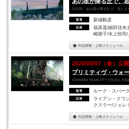
あの星が降る丘で、
©2026「あの星が降る丘で、君と
新城毅彦
福原遥/細田佳央太
嶋朋子/水上恒司
作品情報・上映スケジュール
2026/08/07（金）公
プリミティヴ・ウォー
©SPARKE FILMS PTY LTD ALL RI
ルーク・スパー
ライアン・クワン
クスラー/ジェレ
作品情報・上映スケジュール