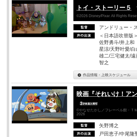
トイ・ストーリー５
©2026 Disney/Pixar. All Rights Rese
アンドリュー・
＜日本語吹替版＞
佐野勇斗/井上和
星涼/天野叶愛/白
雄二/三宅健太/遠
智之
作品情報・上映スケジュール
映画『それいけ！ア
©やなせたかし／フレーベル館・ＴＭ
2026
矢野博之
戸田恵子/中尾隆聖