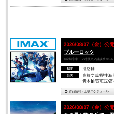
2026/08/07（金）公
ブルーロック
©金城宗幸・ノ村優介／講談社 ©CK 
瀧悠輔
高橋文哉/櫻井海音
青木柚/西垣匠/富
作品情報・上映スケジュール
2026/08/07（金）公