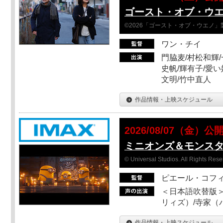
ゴースト・オブ・ウ
©2026「ゴースト・オブ・ウエノ」
ワン・チイ
門脇麦/村松和輝/
史帆/輝有子/愛い
文明/竹中直人
作品情報・上映スケジュール
2026/08/07（金）公
ミニオンズ＆モンス
© Universal Studios. All Rights Rese
ピエール・コフ
＜日本語吹替版＞
リィズ）/寺家（バ
作品情報・上映スケジュール