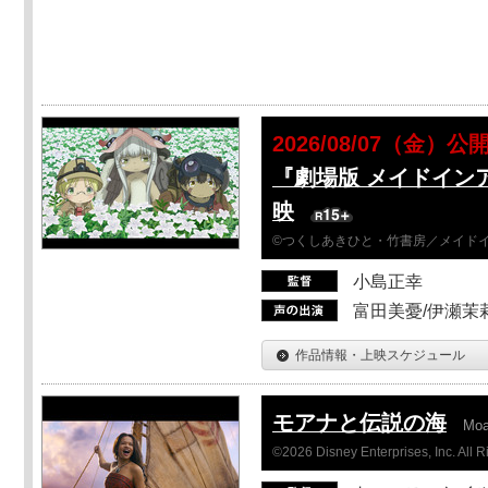
2026/08/07（金）公
『劇場版 メイドイン
映
©つくしあきひと・竹書房／メイド
小島正幸
富田美憂/伊瀬茉
作品情報・上映スケジュール
モアナと伝説の海
Mo
©2026 Disney Enterprises, Inc. All 