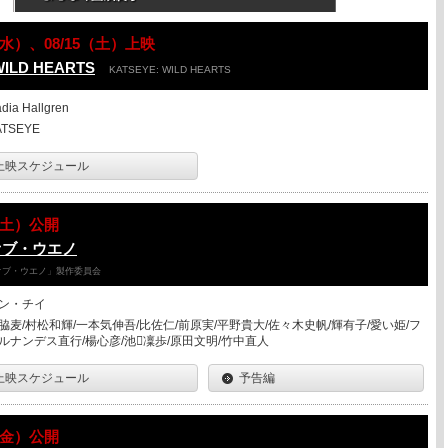
12（水）、08/15（土）上映
WILD HEARTS
KATSEYE: WILD HEARTS
dia Hallgren
ATSEYE
上映スケジュール
08（土）公開
オブ・ウエノ
・オブ・ウエノ」製作委員会
ン・チイ
脇麦/村松和輝/一本気伸吾/比佐仁/前原実/平野貴大/佐々木史帆/輝有子/愛い姫/フ
ルナンデス直行/楊心彦/池凜歩/原田文明/竹中直人
上映スケジュール
予告編
07（金）公開