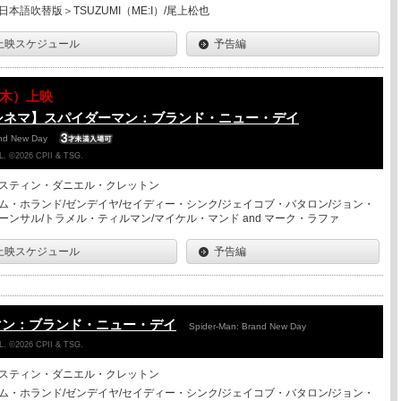
日本語吹替版＞TSUZUMI（ME:I）/尾上松也
上映スケジュール
予告編
13（木）上映
シネマ】スパイダーマン：ブランド・ニュー・デイ
and New Day
. ©2026 CPII & TSG.
スティン・ダニエル・クレットン
ム・ホランド/ゼンデイヤ/セイディー・シンク/ジェイコブ・バタロン/ジョン・
ーンサル/トラメル・ティルマン/マイケル・マンド and マーク・ラファ
上映スケジュール
予告編
マン：ブランド・ニュー・デイ
Spider-Man: Brand New Day
. ©2026 CPII & TSG.
スティン・ダニエル・クレットン
ム・ホランド/ゼンデイヤ/セイディー・シンク/ジェイコブ・バタロン/ジョン・