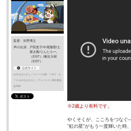
監督:
矢野博之
声の出演:
戸田恵子/中尾隆聖/土
屋太鳳/りんたろー。
（EXIT）/兼近大樹
（EXIT）
公式サイト
(c)やなせたかし／フレーベル館・ＴＭＳ・Ｎ
ＴＶ (c)やなせたかし／アンパンマン製作委員
会2026
※2歳より有料です。
やくそくが、こころをつなぐ
"虹の星"がもう一度輝いた時