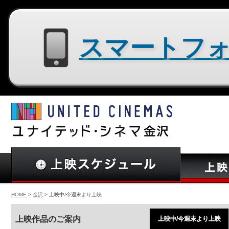
スマートフォン用サイトはコチラ
HOME
>
金沢
> 上映中/今週末より上映
上映作品のご案内
上映中/今週末より上映