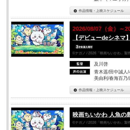
作品情報・上映スケジュール
2026/08/07（金）～2
【デビューdeシネマ
©ナガノ / 2026「映画ちいかわ」
及川啓
青木遥/田中誠人/
美由利/春海百乃
作品情報・上映スケジュール
映画ちいかわ 人魚の
©ナガノ / 2026「映画ちいかわ」