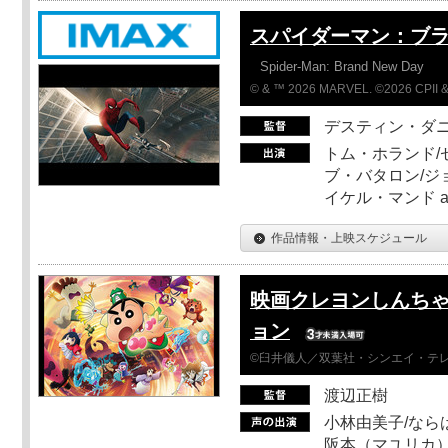
スパイダーマン：ブ
Spider-Man: Brand New Day
© & ™ 2026 MARVEL. ©2026 CPII &
デスティン・ダ
トム・ホランド/
ブ・バタロン/ジ
イケル・マンド a
作品情報・上映スケジュール
映画クレヨンしんちゃ
ョン
©臼井儀人／双葉社・シンエイ・テレビ
渡辺正樹
小林由美子/なら
阪本（マユリカ）