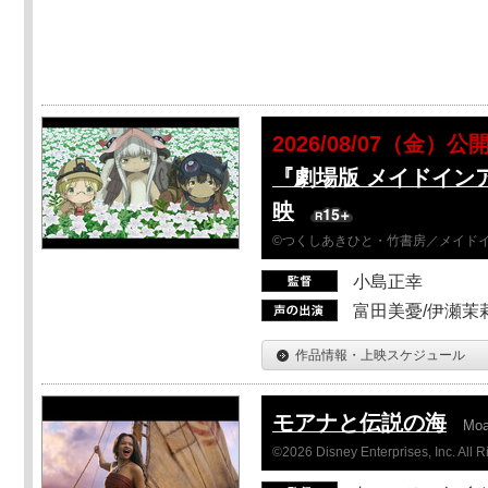
2026/08/07（金）公
『劇場版 メイドイン
映
©つくしあきひと・竹書房／メイド
小島正幸
富田美憂/伊瀬茉
作品情報・上映スケジュール
モアナと伝説の海
Mo
©2026 Disney Enterprises, Inc. All 