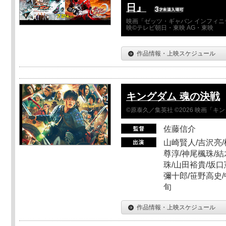
日』
映画「ゼッツ・ギャバン インフィニ
映©テレビ朝日・東映 AG・東映
作品情報・上映スケジュール
キングダム 魂の決戦
©原泰久／集英社 ©2026 映画「
佐藤信介
山崎賢人/吉沢亮/
尊淳/神尾楓珠/結
珠/山田裕貴/坂口
彌十郎/笹野高史/
旬
作品情報・上映スケジュール