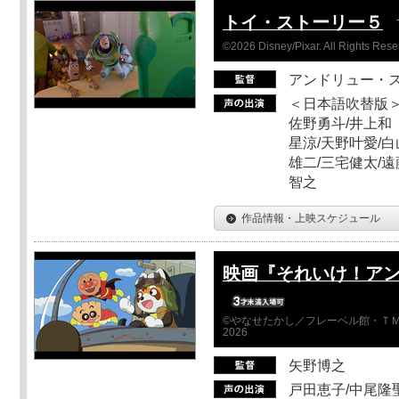
トイ・ストーリー５
©2026 Disney/Pixar. All Rights Rese
アンドリュー・
＜日本語吹替版＞
佐野勇斗/井上和
星涼/天野叶愛/白
雄二/三宅健太/遠
智之
作品情報・上映スケジュール
映画『それいけ！ア
©やなせたかし／フレーベル館・ＴＭ
2026
矢野博之
戸田恵子/中尾隆聖