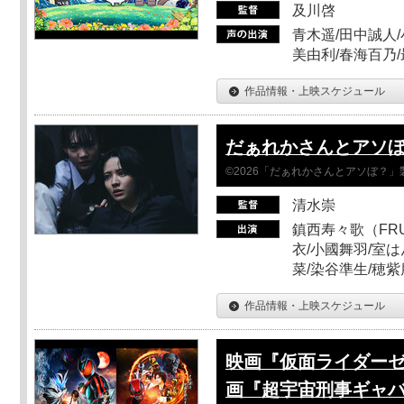
及川啓
青木遥/田中誠人/
美由利/春海百乃
作品情報・上映スケジュール
だぁれかさんとアソ
©2026「だぁれかさんとアソぼ？」
清水崇
鎮西寿々歌（FRUI
衣/小國舞羽/室
菜/染谷準生/穂紫
作品情報・上映スケジュール
映画『仮面ライダーゼ
画『超宇宙刑事ギャバ