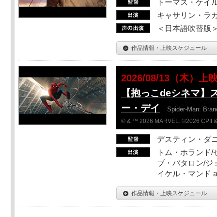
トーマス・ケイ
キャサリン・ラガ
＜日本語吹替版＞T
作品情報・上映スケジュール
2026/08/13（木）上
【抱っこdeシネマ】
ー・デイ
Spider-Man: Bra
© & ™ 2026 MARVEL. ©2026 CPII &
デスティン・ダ
トム・ホランド/
ブ・バタロン/ジ
イケル・マンド a
作品情報・上映スケジュール