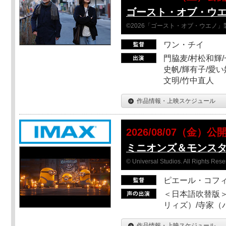
ゴースト・オブ・ウ
©2026「ゴースト・オブ・ウエノ」
ワン・チイ
門脇麦/村松和輝/
史帆/輝有子/愛い
文明/竹中直人
作品情報・上映スケジュール
2026/08/07（金）公
ミニオンズ＆モンス
© Universal Studios. All Rights Rese
ピエール・コフ
＜日本語吹替版＞
リィズ）/寺家（バ
作品情報・上映スケジュール