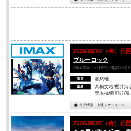
2026/08/07（金）公
ブルーロック
©金城宗幸・ノ村優介／講談社 ©CK 
瀧悠輔
高橋文哉/櫻井海音
青木柚/西垣匠/富
作品情報・上映スケジュール
2026/08/07（金）公