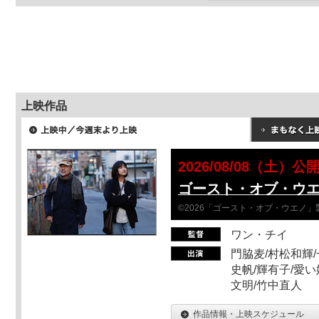
上映作品
2026/08/08（土）公
ゴースト・オブ・ウ
©2026「ゴースト・オブ・ウエノ」
ワン・チイ
門脇麦/村松和輝/
史帆/輝有子/愛い
文明/竹中直人
作品情報・上映スケジュール