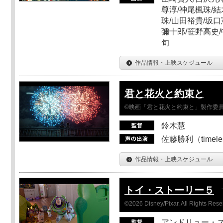
尊淳/神尾楓珠/結
珠/山田裕貴/坂口
彌十郎/笹野高史/
旬
作品情報・上映スケジュール
君と花火と約束と
©映画「君と花火と約束と」製作委
鈴木慧
佐藤勝利（timel
作品情報・上映スケジュール
トイ・ストーリー５
©2026 Disney/Pixar. All Rights Rese
アンドリュー・