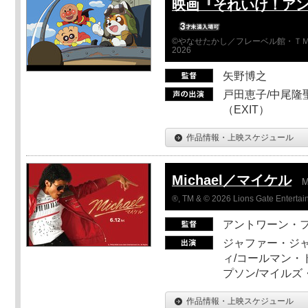
映画『それいけ！ア
©やなせたかし／フレーベル館・ＴＭ
2026
矢野博之
戸田恵子/中尾隆聖
（EXIT）
作品情報・上映スケジュール
Michael／マイケル
M
®, TM & © 2026 Lions Gate Entertain
アントワーン・
ジャファー・ジ
ィ/コールマン・
プソン/マイルズ
作品情報・上映スケジュール