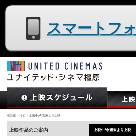
スマートフォン用サイトはコチラ
HOME
>
橿原
> 上映中/今週末より上映
上映作品のご案内
上映中/今週末より上映