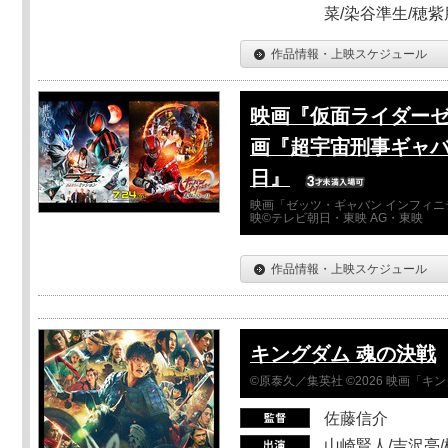
菜/染谷準生/穂紫
作品情報・上映スケジュール
映画『仮面ライダーゼ
画『超宇宙刑事ギャバ
日』
映画「ゼッツ・ギャバン インフィニ
映©テレビ朝日・東映 AG・東映
作品情報・上映スケジュール
キングダム 魂の決戦
©原泰久／集英社 ©2026 映画「
佐藤信介
山崎賢人/吉沢亮/