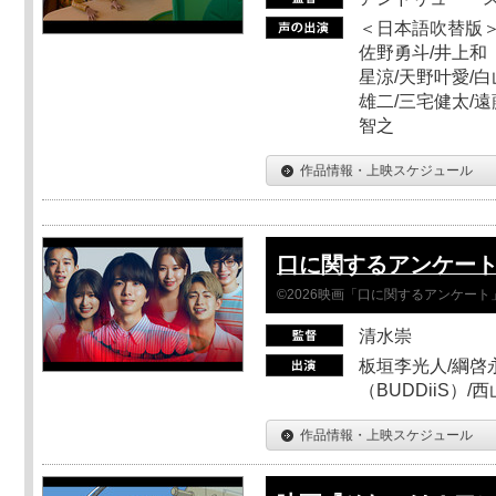
＜日本語吹替版＞
佐野勇斗/井上和
星涼/天野叶愛/白
雄二/三宅健太/遠
智之
作品情報・上映スケジュール
口に関するアンケー
©2026映画「口に関するアンケー
清水崇
板垣李光人/綱啓永
（BUDDiiS）/
作品情報・上映スケジュール