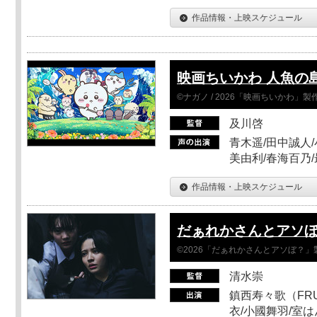
作品情報・上映スケジュール
映画ちいかわ 人魚の
©ナガノ / 2026「映画ちいかわ」
及川啓
青木遥/田中誠人/
美由利/春海百乃
作品情報・上映スケジュール
だぁれかさんとアソ
©2026「だぁれかさんとアソぼ？」
清水崇
鎮西寿々歌（FRUI
衣/小國舞羽/室