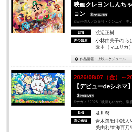
映画クレヨンしんちゃ
ョン
©臼井儀人／双葉社・シンエイ・テレビ
渡辺正樹
小林由美子/なら
阪本（マユリカ）
作品情報・上映スケジュール
2026/08/07（金）～2
【デビューdeシネマ
©ナガノ / 2026「映画ちいかわ」
及川啓
青木遥/田中誠人/
美由利/春海百乃