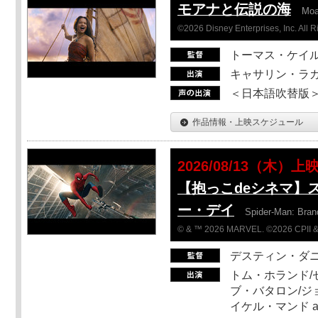
モアナと伝説の海
Mo
©2026 Disney Enterprises, Inc. All 
トーマス・ケイ
キャサリン・ラガ
＜日本語吹替版＞T
作品情報・上映スケジュール
2026/08/13（木）上
【抱っこdeシネマ】
ー・デイ
Spider-Man: Bra
© & ™ 2026 MARVEL. ©2026 CPII &
デスティン・ダ
トム・ホランド/
ブ・バタロン/ジ
イケル・マンド a