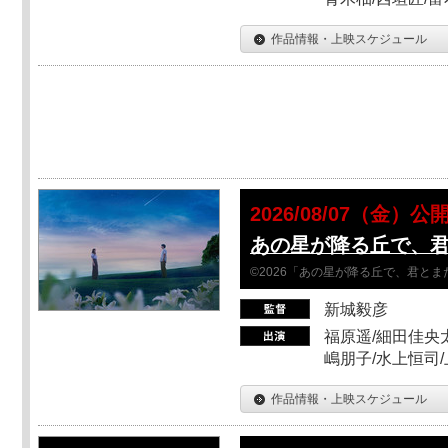
作品情報・上映スケジュール
2026/08/07（金）公
あの星が降る丘で、
©2026「あの星が降る丘で、君と
新城毅彦
福原遥/細田佳央太
嶋朋子/水上恒司
作品情報・上映スケジュール