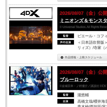
2026/08/07（金）公
ミニオンズ＆モンス
© Universal Studios. All Rights Rese
ピエール・コフ
＜日本語吹替版＞
リィズ）/寺家（バ
作品情報・上映スケジュール
2026/08/07（金）公
ブルーロック
©金城宗幸・ノ村優介／講談社 ©CK 
瀧悠輔
高橋文哉/櫻井海音
青木柚/西垣匠/富