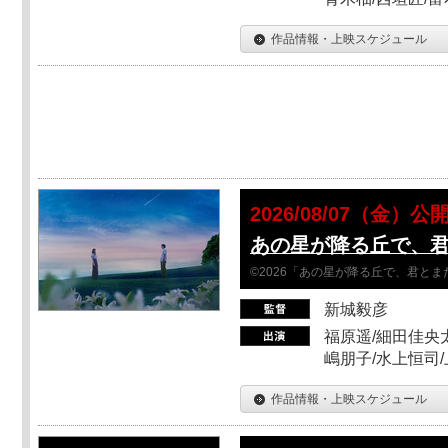
作品情報・上映スケジュール
2026/08/07（金）公
あの星が降る丘で、
©2026「あの星が降る丘で、君と
新城毅彦
福原遥/細田佳央太
嶋朋子/水上恒司
作品情報・上映スケジュール