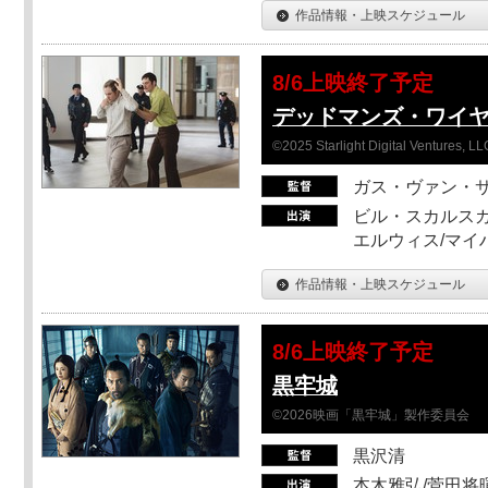
作品情報・上映スケジュール
8/6上映終了予定
デッドマンズ・ワイ
©2025 Starlight Digital Ventures, LL
ガス・ヴァン・
ビル・スカルスガ
エルウィス/マイ
作品情報・上映スケジュール
8/6上映終了予定
黒牢城
©2026映画「黒牢城」製作委員会
黒沢清
本木雅弘/菅田将暉