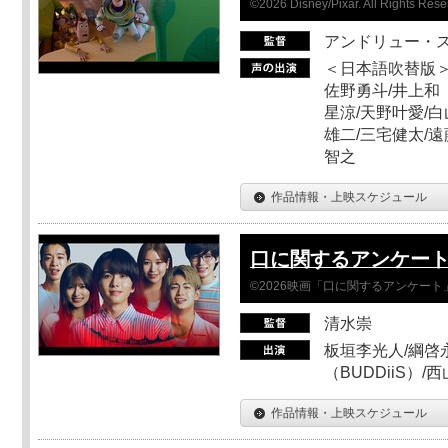
©2026 Disney/Pixar. All Rights Rese
アンドリュー・
＜日本語吹替版＞
佐野勇斗/井上和
星涼/天野叶愛/白
雄二/三宅健太/遠
智之
作品情報・上映スケジュール
口に関するアンケー
©2026映画「口に関するアンケー
清水崇
板垣李光人/綱啓永
（BUDDiiS）/
作品情報・上映スケジュール