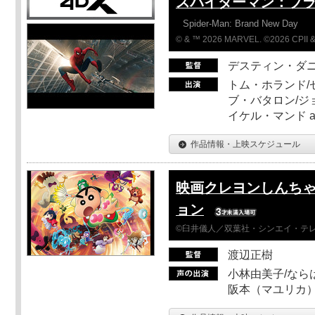
スパイダーマン：ブ
Spider-Man: Brand New Day
© & ™ 2026 MARVEL. ©2026 CPII &
デスティン・ダ
トム・ホランド/
ブ・バタロン/ジ
イケル・マンド a
作品情報・上映スケジュール
映画クレヨンしんちゃ
ョン
©臼井儀人／双葉社・シンエイ・テレビ
渡辺正樹
小林由美子/なら
阪本（マユリカ）