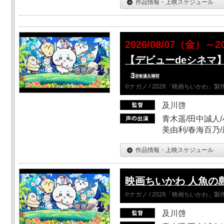
作品情報・上映スケジュール
2026/08/07（金）～2
【デビューdeシネマ
©ナガノ / 2026「映画ちいかわ」
及川啓
青木遥/田中誠人/
美由利/春海百乃
作品情報・上映スケジュール
映画ちいかわ 人魚の
©ナガノ / 2026「映画ちいかわ」
及川啓