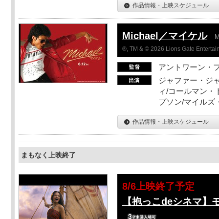
作品情報・上映スケジュール
Michael／マイケル
M
®, TM & © 2026 Lions Gate Entertain
アントワーン・
ジャファー・ジ
ィ/コールマン・
プソン/マイルズ
作品情報・上映スケジュール
まもなく上映終了
8/6上映終了予定
【抱っこdeシネマ】