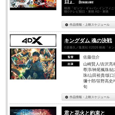
日』
映画「ゼッツ・ギャバン インフィニ
映©テレビ朝日・東映 AG・東映
作品情報・上映スケジュール
キングダム 魂の決戦
©原泰久／集英社 ©2026 映画「
佐藤信介
山崎賢人/吉沢亮/
尊淳/神尾楓珠/結
珠/山田裕貴/坂口
彌十郎/笹野高史/
旬
作品情報・上映スケジュール
君と花火と約束と