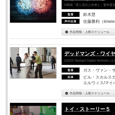
©映画「君と花火と約束と」製作委
鈴木慧
佐藤勝利（timel
作品情報・上映スケジュール
デッドマンズ・ワイ
©2025 Starlight Digital Ventures, LL
ガス・ヴァン・
ビル・スカルスガ
エルウィス/マイ
作品情報・上映スケジュール
トイ・ストーリー５