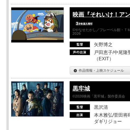
映画『それいけ！ア
©やなせたかし／フレーベル館・ＴＭ
2026
矢野博之
戸田恵子/中尾隆聖
（EXIT）
作品情報・上映スケジュール
黒牢城
©2026映画「黒牢城」製作委員会
黒沢清
本木雅弘/菅田将暉
ダギリジョー