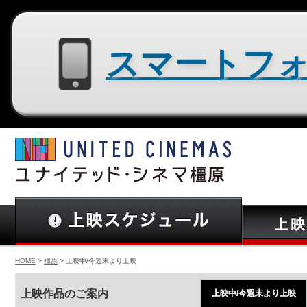
スマートフォン用サイトはコチラ
HOME
>
橿原
> 上映中/今週末より上映
上映作品のご案内
上映中/今週末より上映