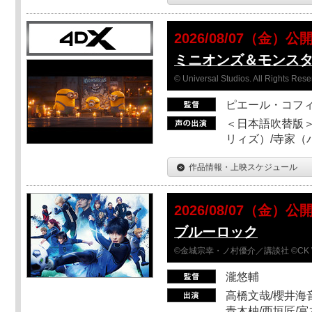
2026/08/07（金）公
ミニオンズ＆モンス
© Universal Studios. All Rights Rese
ピエール・コフ
＜日本語吹替版＞
リィズ）/寺家（バ
作品情報・上映スケジュール
2026/08/07（金）公
ブルーロック
©金城宗幸・ノ村優介／講談社 ©CK 
瀧悠輔
高橋文哉/櫻井海音
青木柚/西垣匠/富