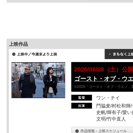
上映作品
2026/08/08（土）公
ゴースト・オブ・ウ
©2026「ゴースト・オブ・ウエノ」
ワン・チイ
門脇麦/村松和輝/
史帆/輝有子/愛い
文明/竹中直人
作品情報・上映スケジュール