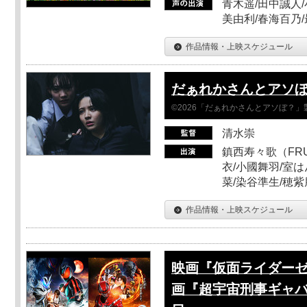
青木遥/田中誠人/
美由利/春海百乃
作品情報・上映スケジュール
だぁれかさんとアソ
©2026「だぁれかさんとアソぼ？」
清水崇
鎮西寿々歌（FRUI
衣/小國舞羽/室
菜/染谷準生/穂紫
作品情報・上映スケジュール
映画『仮面ライダーゼ
画『超宇宙刑事ギャバ