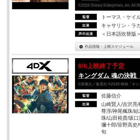
©2026 Disney Enterprises, Inc. All 
トーマス・ケイ
キャサリン・ラガ
＜日本語吹替版＞T
作品情報・上映スケジュール
8/6上映終了予定
キングダム 魂の決戦 
©原泰久／集英社 ©2026 映画「
佐藤信介
山崎賢人/吉沢亮/
尊淳/神尾楓珠/結
珠/山田裕貴/坂口
彌十郎/笹野高史/
旬