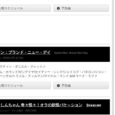
上映スケジュール
予告編
マン：ブランド・ニュー・デイ
Spider-Man: Brand New Day
. ©2026 CPII & TSG.
スティン・ダニエル・クレットン
ム・ホランド/ゼンデイヤ/セイディー・シンク/ジェイコブ・バタロン/ジョン・
ーンサル/トラメル・ティルマン/マイケル・マンド and マーク・ラファ
上映スケジュール
予告編
しんちゃん 奇々怪々！オラの妖怪バケ～ション
ンエイ・テレビ朝日・ADK 2026