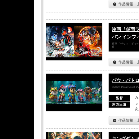
作品情報・
映画『仮面
バン インフ
映画「ゼッツ・ギャバ
映
作品情報・
パウ・パトロ
©2026 Paramount Pict
カ
＜
友
作品情報・
キングダム 