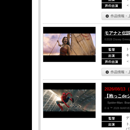
＜
作品情報・
モアナと伝
©2026 Disney Enterpr
ト
キ
＜
作品情報・
2026/08/
【抱っこde
Spider-Man: Br
© & ™ 2026 MARVEL
デ
ト
バ