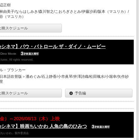
辺正樹
林由美子/ならはしみき/森川智之/こおろぎさとみ/伊藤沙莉/阪本（マユリカ）/
谷（マユリカ）
上映スケジュール
eシネマ】パウ・パトロール ザ・ダイノ・ムービー
 Dino Movie
ures. All rights reserved.
ル・ブランカー
日本語吹替版＞潘めぐみ/石上静香/小市眞琴/井澤詩織/松田颯水/小堀幸/矢作紗
里
上映スケジュール
予告編
7（金）～2026/08/13（木）上映
eシネマ】映画ちいかわ 人魚の島のひみつ
「映画ちいかわ」製作委員会