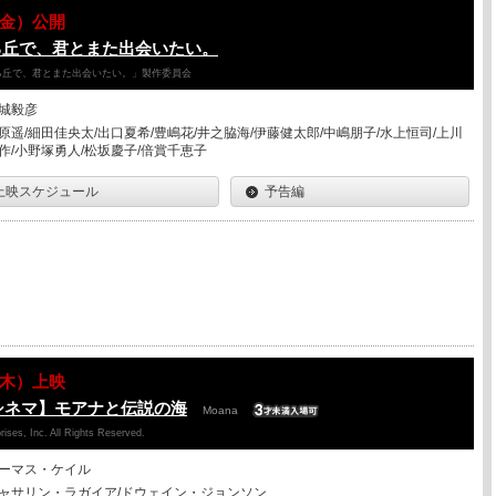
07（金）公開
る丘で、君とまた出会いたい。
降る丘で、君とまた出会いたい。」製作委員会
城毅彦
原遥/細田佳央太/出口夏希/豊嶋花/井之脇海/伊藤健太郎/中嶋朋子/水上恒司/上川
作/小野塚勇人/松坂慶子/倍賞千恵子
上映スケジュール
予告編
06（木）上映
シネマ】モアナと伝説の海
Moana
ises, Inc. All Rights Reserved.
ーマス・ケイル
ャサリン・ラガイア/ドウェイン・ジョンソン