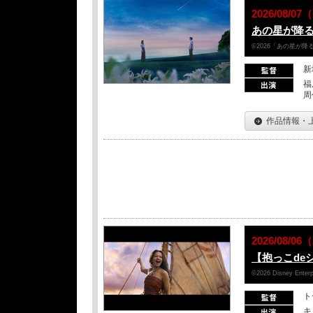
2026/08/
あの星が降
©2026「あの星が
新
福
周
作品情報・
2026/08/
【抱っこde
©2026 Disney Enterpr
ト
キ