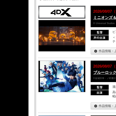
2026/08/
ミニオンズ
© Universal Studios.
ピ
＜
テ
作品情報・
2026/08/
ブルーロッ
©金城宗幸・ノ村優介／
瀧
高
昭
作品情報・