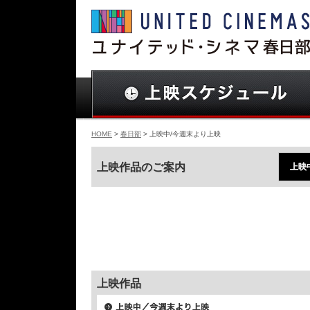
HOME
>
春日部
> 上映中/今週末より上映
上映作品のご案内
上映
上映作品