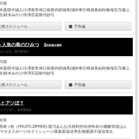
川啓
木遥/田中誠人/小澤亜李/井口裕香/内田雄馬/淺井孝行/島袋美由利/春海百乃/最上
生/鈴木みのり/寺澤百花/鈴代紗弓
上映スケジュール
予告編
 人魚の島のひみつ
「映画ちいかわ」製作委員会
川啓
木遥/田中誠人/小澤亜李/井口裕香/内田雄馬/淺井孝行/島袋美由利/春海百乃/最上
生/鈴木みのり/寺澤百花/鈴代紗弓
上映スケジュール
予告編
んとアソぼ？
さんとアソぼ？」製作委員会
水崇
西寿々歌（FRUITS ZIPPER) /星乃あんな/大西利空/向井怜衣/小國舞羽/室はん
/マキタスポーツ/オクイシュージ/菜葉菜/染谷準生/穂紫朋子/染谷将太