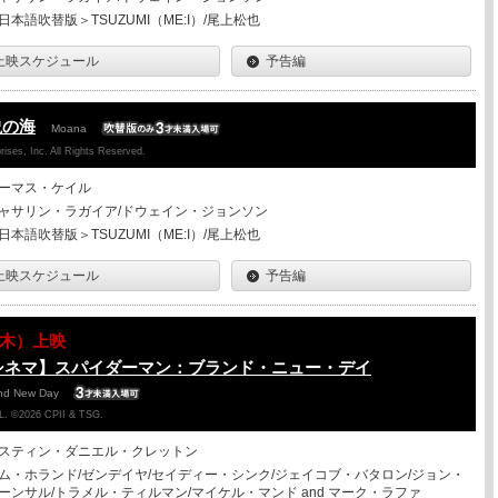
日本語吹替版＞TSUZUMI（ME:I）/尾上松也
上映スケジュール
予告編
説の海
Moana
ises, Inc. All Rights Reserved.
ーマス・ケイル
ャサリン・ラガイア/ドウェイン・ジョンソン
日本語吹替版＞TSUZUMI（ME:I）/尾上松也
上映スケジュール
予告編
13（木）上映
シネマ】スパイダーマン：ブランド・ニュー・デイ
and New Day
. ©2026 CPII & TSG.
スティン・ダニエル・クレットン
ム・ホランド/ゼンデイヤ/セイディー・シンク/ジェイコブ・バタロン/ジョン・
ーンサル/トラメル・ティルマン/マイケル・マンド and マーク・ラファ