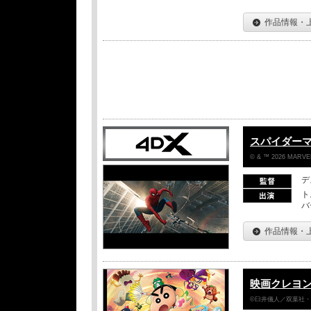
作品情報・
スパイダー
© & ™ 2026 MARVEL
デ
ト
バ
作品情報・
映画クレヨン
©臼井儀人／双葉社・シ