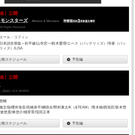
07（金）公開
＆モンスターズ
Minions & Monsters
 All Rights Reserved.
エール・コフィン
日本語吹替版＞松平健/山寺宏一/鈴木愛理/エース（バッテリィズ）/寺家（バッ
リィズ）/LiSA
上映スケジュール
予告編
07（金）公開
ク
講談社 ©CK WORKS
悠輔
橋文哉/櫻井海音/高橋恭平/綱啓永/野村康太/K（&TEAM）/青木柚/西垣匠/富本惣
/倉悠貴/東啓介/畑芽育/窪田正孝
上映スケジュール
予告編