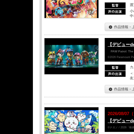
渡
小
中
作品情報・
【デビューd
PAW Patrol: The
©2026 Paramount Pict
カ
＜
友
作品情報・
2026/08/0
【デビューd
©ナガノ / 2026