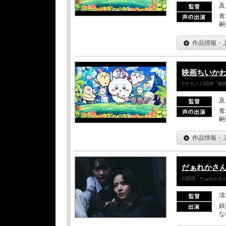
及
青
嗣
作品情報・
映画ちいかわ
©ナガノ / 2026
及
青
嗣
作品情報・
だぁれかさ
©2026「だぁれか
清
鎮
な