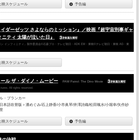
上映スケジュール
予告編
ライダーゼッツ さよならのミッション』／映画『超宇宙刑事ギャ
ィニティ 太陽が泣いた日』
ン インフィニティ」製作委員会©石森プロ・テレビ朝日・ADK EM・東映©テレビ朝日・東映 AG・東
上映スケジュール
ール ザ・ダイノ・ムービー
PAW Patrol: The Dino Movie
ures. All rights reserved.
ル・ブランカー
日本語吹替版＞潘めぐみ/石上静香/小市眞琴/井澤詩織/松田颯水/小堀幸/矢作紗
里
上映スケジュール
予告編
魂の決戦