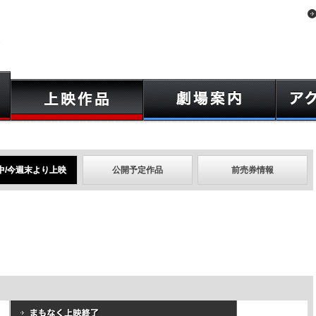
中/今週末より上映
公開予定作品
前売券情報