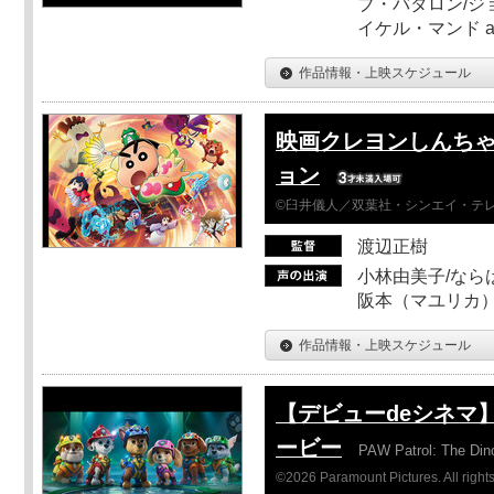
ブ・バタロン/ジ
イケル・マンド a
作品情報・上映スケジュール
映画クレヨンしんちゃ
ョン
©臼井儀人／双葉社・シンエイ・テレビ
渡辺正樹
小林由美子/なら
阪本（マユリカ）
作品情報・上映スケジュール
【デビューdeシネマ
ービー
PAW Patrol: The Din
©2026 Paramount Pictures. All rights