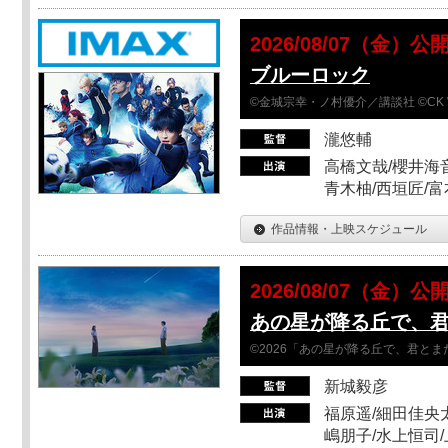
2026/08/07（金）公
ブルーロック
©金城宗幸・ノ村優介／講談社 ©CK 
瀧悠輔
高橋文哉/櫻井海音
青木柚/西垣匠/富
作品情報・上映スケジュール
2026/08/07（金）公
あの星が降る丘で、
©2026「あの星が降る丘で、君と
新城毅彦
福原遥/細田佳央太
嶋朋子/水上恒司