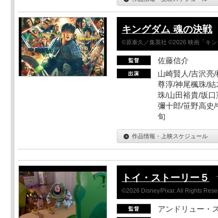
キングダム 魂の決戦
©原泰久／集英社 ©2026 映画「
佐藤信介
山崎賢人/吉沢亮/
尊淳/神尾楓珠/結
珠/山田裕貴/坂口
彌十郎/笹野高史/
旬
作品情報・上映スケジュール
トイ・ストーリー５
©2026 Disney/Pixar. All Rights Rese
アンドリュー・