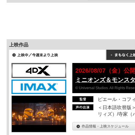
上映作品
2026/08/07（金）公
ミニオンズ＆モンス
© Universal Studios. All Rights Rese
ピエール・コフ
＜日本語吹替版＞
リィズ）/寺家（バ
作品情報・上映スケジュール