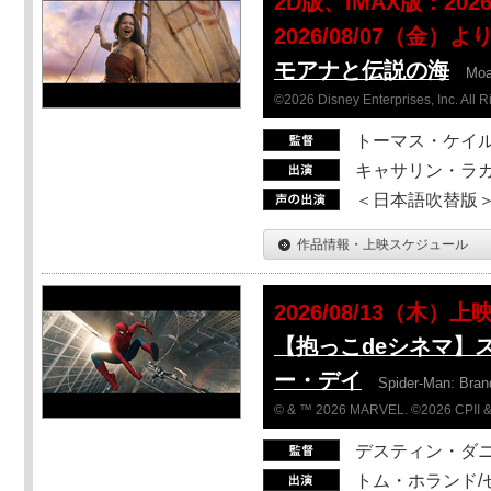
2D版、IMAX版：202
2026/08/07（金）よ
モアナと伝説の海
Mo
©2026 Disney Enterprises, Inc. All 
トーマス・ケイ
キャサリン・ラガ
＜日本語吹替版＞T
作品情報・上映スケジュール
2026/08/13（木）上
【抱っこdeシネマ】
ー・デイ
Spider-Man: Bra
© & ™ 2026 MARVEL. ©2026 CPII &
デスティン・ダ
トム・ホランド/