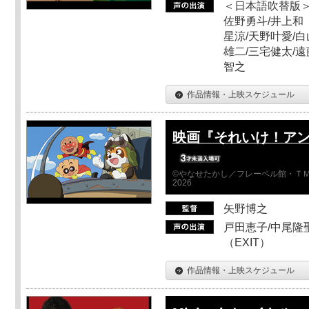
＜日本語吹替版＞
佐野勇斗/井上和
星涼/天野叶愛/白
雄二/三宅健太/遠
智之
作品情報・上映スケジュール
映画『それいけ！ア
©やなせたかし／フレーベル館・ＴＭ
2026
矢野博之
戸田恵子/中尾隆聖
（EXIT）
作品情報・上映スケジュール