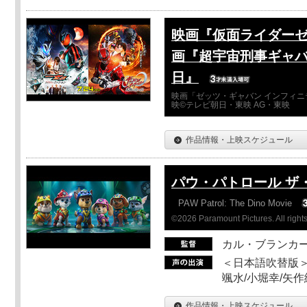
映画『仮面ライダーゼ
画『超宇宙刑事ギャバ
日』
映画「ゼッツ・ギャバン インフィニ
映©テレビ朝日・東映 AG・東映
作品情報・上映スケジュール
パウ・パトロール ザ
PAW Patrol: The Dino Movie
©2026 Paramount Pictures. All rights
カル・ブランカ
＜日本語吹替版＞
颯水/小堀幸/矢
作品情報・上映スケジュール