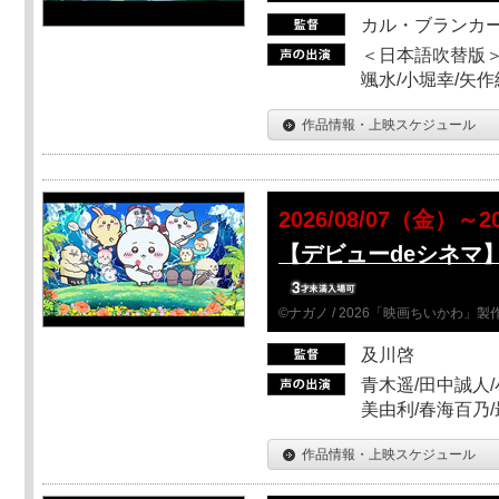
カル・ブランカ
＜日本語吹替版＞
颯水/小堀幸/矢
作品情報・上映スケジュール
2026/08/07（金）～2
【デビューdeシネマ
©ナガノ / 2026「映画ちいかわ」
及川啓
青木遥/田中誠人/
美由利/春海百乃
作品情報・上映スケジュール