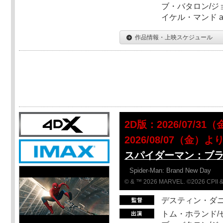
ブ・バタロン/ジ
イケル・マンド a
作品情報・上映スケジュール
2D版：2026/07/3
2026/08/07（金）よ
スパイダーマン：ブ
Spider-Man: Brand New Day
© & ™ 2026 MARVEL. ©2026 CPII &
デスティン・ダ
トム・ホランド/