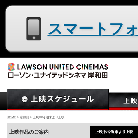
スマートフォン用サイトはコチラ
HOME
>
岸和田
> 上映中/今週末より上映
上映作品のご案内
上映中/今週末より上映