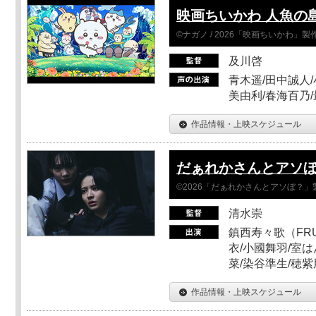
映画ちいかわ 人魚の
©ナガノ / 2026「映画ちいかわ」
及川啓
青木遥/田中誠人/
美由利/春海百乃
作品情報・上映スケジュール
だぁれかさんとアソ
©2026「だぁれかさんとアソぼ？」
清水崇
鎮西寿々歌（FRUI
衣/小國舞羽/室
菜/染谷準生/穂紫
作品情報・上映スケジュール