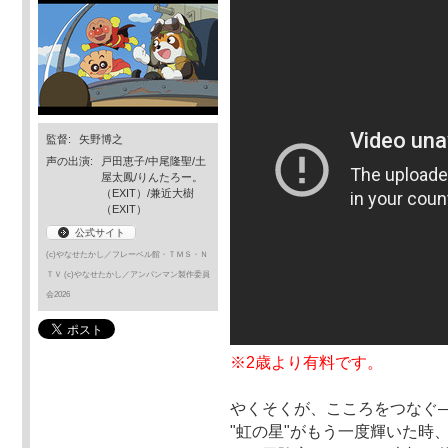
監督:
矢野博之
声の出演:
戸田恵子/中尾隆聖/土
屋太鳳/りんたろー。
（EXIT）/兼近大樹
（EXIT）
公式サイト
(c)やなせたかし／フレーベル館・ＴＭＳ・Ｎ
ＴＶ (c)やなせたかし／アンパンマン製作委員
会2026
※2歳より有料です。
やくそくが、こころをつなぐ
"虹の星"がもう一度輝いた時