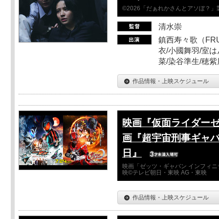
©2026「だぁれかさんとアソぼ？」
清水崇
鎮西寿々歌（FRUI
衣/小國舞羽/室
菜/染谷準生/穂紫
作品情報・上映スケジュール
映画『仮面ライダーゼ
画『超宇宙刑事ギャバ
日』
映画「ゼッツ・ギャバン インフィニ
映©テレビ朝日・東映 AG・東映
作品情報・上映スケジュール