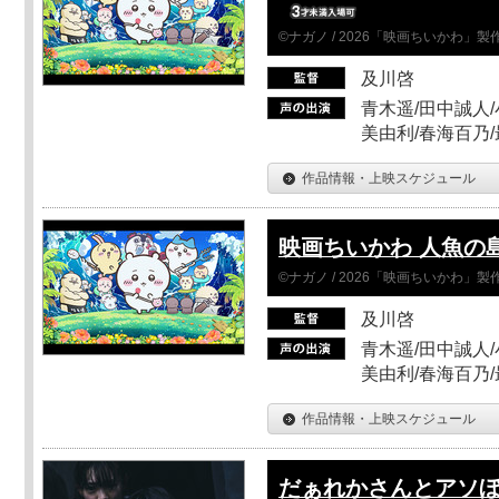
©ナガノ / 2026「映画ちいかわ」
及川啓
青木遥/田中誠人/
美由利/春海百乃
作品情報・上映スケジュール
映画ちいかわ 人魚の
©ナガノ / 2026「映画ちいかわ」
及川啓
青木遥/田中誠人/
美由利/春海百乃
作品情報・上映スケジュール
だぁれかさんとアソ