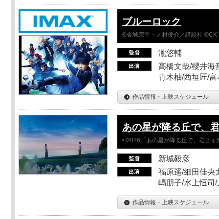
ブルーロック
©金城宗幸・ノ村優介／講談社 ©CK 
瀧悠輔
高橋文哉/櫻井海音
青木柚/西垣匠/富
作品情報・上映スケジュール
あの星が降る丘で、
©2026「あの星が降る丘で、君と
新城毅彦
福原遥/細田佳央太
嶋朋子/水上恒司
作品情報・上映スケジュール