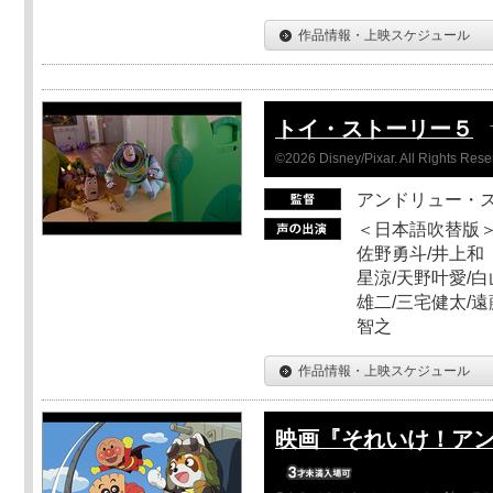
作品情報・上映スケジュール
トイ・ストーリー５
©2026 Disney/Pixar. All Rights Rese
アンドリュー・
＜日本語吹替版＞
佐野勇斗/井上和
星涼/天野叶愛/白
雄二/三宅健太/遠
智之
作品情報・上映スケジュール
映画『それいけ！ア