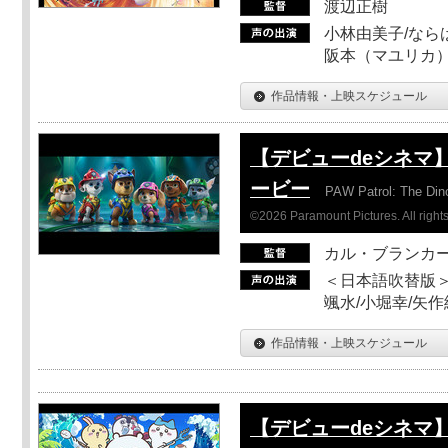
渡辺正樹
小林由美子/なら
阪本（マユリカ）
作品情報・上映スケジュール
【デビューdeシネマ
ービー
PAW Patrol: The Din
©2026 Paramount Pictures. All rights
カル・ブランカ
＜日本語吹替版＞
颯水/小堀幸/矢
作品情報・上映スケジュール
【デビューdeシネマ