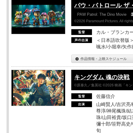
パウ・パトロール ザ
PAW Patrol: The Dino Movie
©2026 Paramount Pictures. All rights
カル・ブランカ
＜日本語吹替版＞
颯水/小堀幸/矢
作品情報・上映スケジュール
キングダム 魂の決戦
©原泰久／集英社 ©2026 映画「
佐藤信介
山崎賢人/吉沢亮/
尊淳/神尾楓珠/結
珠/山田裕貴/坂口
彌十郎/笹野高史/
旬