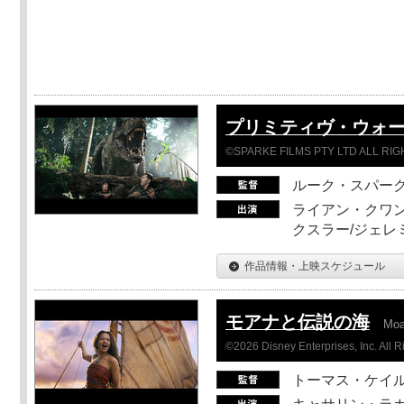
プリミティヴ・ウォー
©SPARKE FILMS PTY LTD ALL RI
ルーク・スパー
ライアン・クワン
クスラー/ジェレ
作品情報・上映スケジュール
モアナと伝説の海
Mo
©2026 Disney Enterprises, Inc. All 
トーマス・ケイ