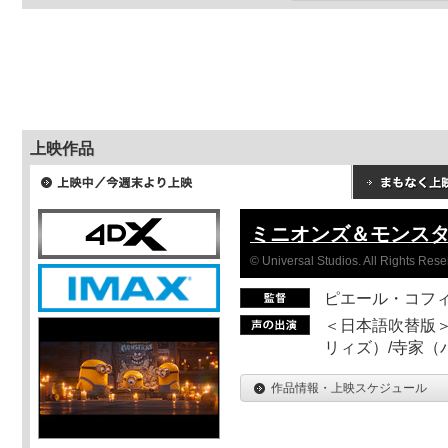
上映作品
ミニオンズ＆モンス
© Universal Studios. All Rights Rese
ピエール・コフ
＜日本語吹替版＞
リィズ）/寺家（バ
作品情報・上映スケジュール