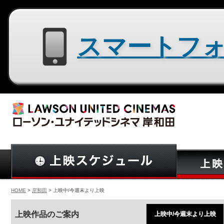
スマートフォン用サイトはコチラ
HOME
>
岸和田
> 上映中/今週末より上映
上映作品のご案内
上映中/今週末より上映