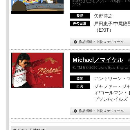
©やなせたかし／フレーベル館・ＴＭ
2026
矢野博之
戸田恵子/中尾隆聖
（EXIT）
作品情報・上映スケジュール
Michael／マイケル
M
®, TM & © 2026 Lions Gate Entertain
アントワーン・
ジャファー・ジ
ィ/コールマン・
プソン/マイルズ
作品情報・上映スケジュール