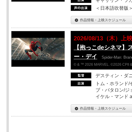
キャサリン・ラガ
＜日本語吹替版＞T
作品情報・上映スケジュール
2026/08/13（木）上
【抱っこdeシネマ】
ー・デイ
Spider-Man: Bra
© & ™ 2026 MARVEL. ©2026 CPII &
デスティン・ダ
トム・ホランド/
ブ・バタロン/ジ
イケル・マンド a
作品情報・上映スケジュール