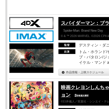
スパイダーマン：ブ
Spider-Man: Brand New Day
© & ™ 2026 MARVEL. ©2026 CPII &
デスティン・ダ
トム・ホランド/
ブ・バタロン/ジ
イケル・マンド a
作品情報・上映スケジュール
映画クレヨンしんちゃ
ョン
©臼井儀人／双葉社・シンエイ・テレビ