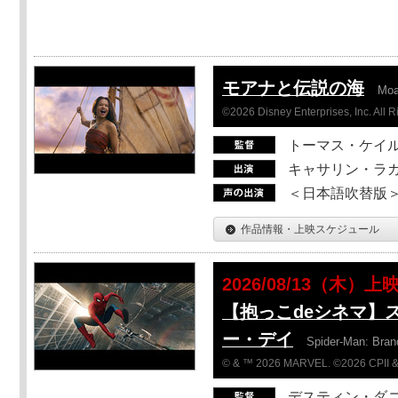
モアナと伝説の海
Mo
©2026 Disney Enterprises, Inc. All 
トーマス・ケイ
キャサリン・ラガ
＜日本語吹替版＞T
作品情報・上映スケジュール
2026/08/13（木）上
【抱っこdeシネマ】
ー・デイ
Spider-Man: Bra
© & ™ 2026 MARVEL. ©2026 CPII &
デスティン・ダ