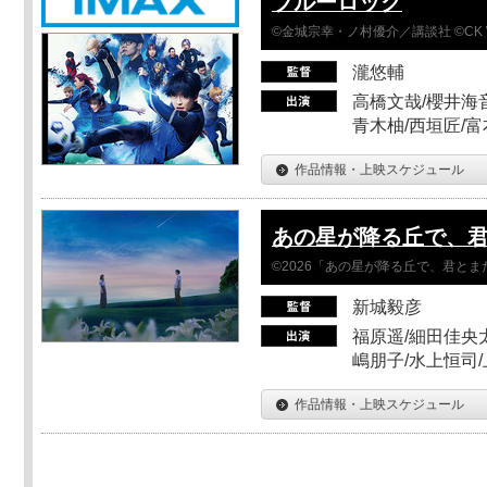
ブルーロック
©金城宗幸・ノ村優介／講談社 ©CK 
瀧悠輔
高橋文哉/櫻井海音
青木柚/西垣匠/富
作品情報・上映スケジュール
あの星が降る丘で、
©2026「あの星が降る丘で、君と
新城毅彦
福原遥/細田佳央太
嶋朋子/水上恒司
作品情報・上映スケジュール