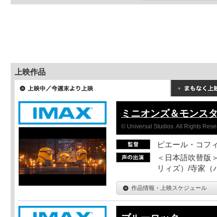
上映作品
ミニオンズ＆モンス
© Universal Studios. All Rights Rese
ピエール・コフ
＜日本語吹替版＞
リィズ）/寺家（バ
作品情報・上映スケジュール