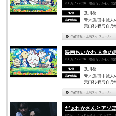
©ナガノ / 2026「映画ちいかわ」
及川啓
青木遥/田中誠人/
美由利/春海百乃
作品情報・上映スケジュール
映画ちいかわ 人魚の
©ナガノ / 2026「映画ちいかわ」
及川啓
青木遥/田中誠人/
美由利/春海百乃
作品情報・上映スケジュール
だぁれかさんとアソ
©2026「だぁれかさんとアソぼ？」