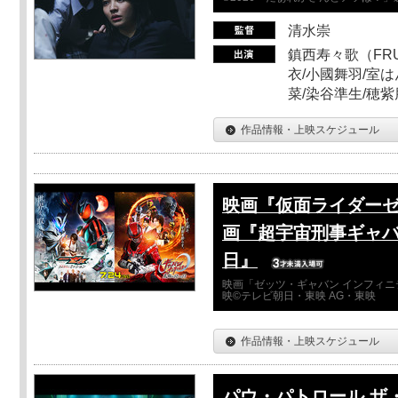
清水崇
鎮西寿々歌（FRUI
衣/小國舞羽/室
菜/染谷準生/穂紫
作品情報・上映スケジュール
映画『仮面ライダーゼ
画『超宇宙刑事ギャバ
日』
映画「ゼッツ・ギャバン インフィニ
映©テレビ朝日・東映 AG・東映
作品情報・上映スケジュール
パウ・パトロール ザ