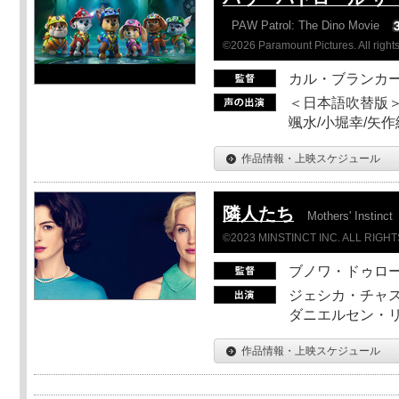
PAW Patrol: The Dino Movie
©2026 Paramount Pictures. All rights
カル・ブランカ
＜日本語吹替版＞
颯水/小堀幸/矢
作品情報・上映スケジュール
隣人たち
Mothers' Instinct
©2023 MINSTINCT INC. ALL RIGH
ブノワ・ドゥロ
ジェシカ・チャス
ダニエルセン・リ
作品情報・上映スケジュール