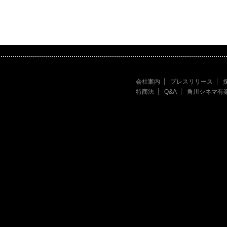
会社案内
プレスリリース
特商法
Q&A
角川シネマ有