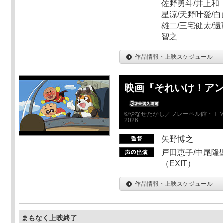
佐野勇斗/井上和
星涼/天野叶愛/白
雄二/三宅健太/遠
智之
作品情報・上映スケジュール
映画『それいけ！ア
©やなせたかし／フレーベル館・ＴＭ
2026
矢野博之
戸田恵子/中尾隆聖
（EXIT）
作品情報・上映スケジュール
まもなく上映終了