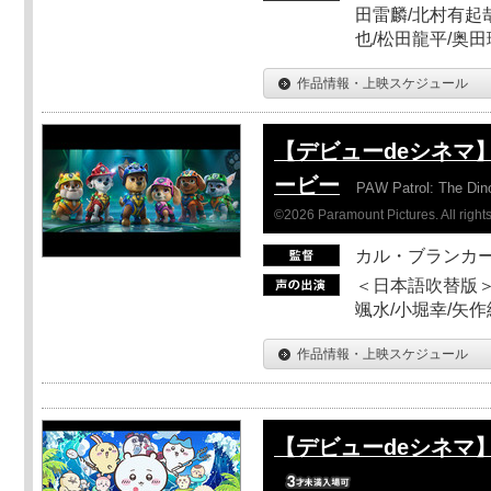
田雷麟/北村有起
也/松田龍平/奥田
作品情報・上映スケジュール
【デビューdeシネマ
ービー
PAW Patrol: The Din
©2026 Paramount Pictures. All rights
カル・ブランカ
＜日本語吹替版＞
颯水/小堀幸/矢
作品情報・上映スケジュール
【デビューdeシネマ