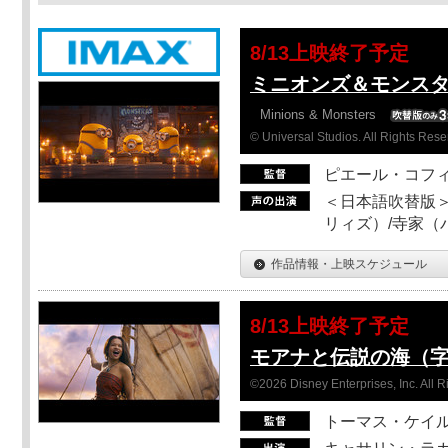
8/13上映終了予定
ミニオンズ＆モンスタ
Minions & Monsters
© Universal Studios. All Rights Rese
ピエール・コフ
＜日本語吹替版＞
リィズ）/寺家（バ
作品情報・上映スケジュール
8/13上映終了予定
モアナと伝説の海（
©2026 Disney Enterprises, Inc. All 
トーマス・ケイ