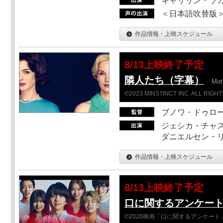
キャサリン・ラガ
＜日本語吹替版＞T
作品情報・上映スケジュール
8/13上映終了予定
隣人たち（字幕）
Moth
©2023 MINSTINCT INC. ALL RIGH
ブノワ・ドゥロ
ジェシカ・チャス
ダニエルセン・リ
作品情報・上映スケジュール
8/13上映終了予定
口に関するアンケー
©2026映画「口に関するアンケー