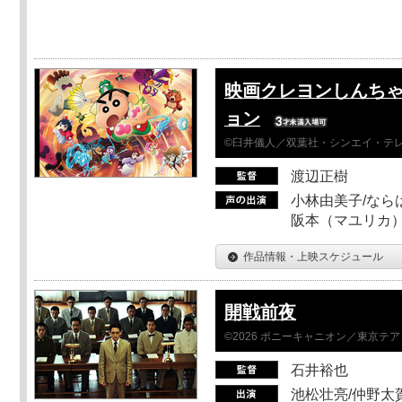
映画クレヨンしんちゃ
ョン
©臼井儀人／双葉社・シンエイ・テレビ
渡辺正樹
小林由美子/なら
阪本（マユリカ）
作品情報・上映スケジュール
開戦前夜
©2026 ポニーキャニオン／東京テ
石井裕也
池松壮亮/仲野太賀