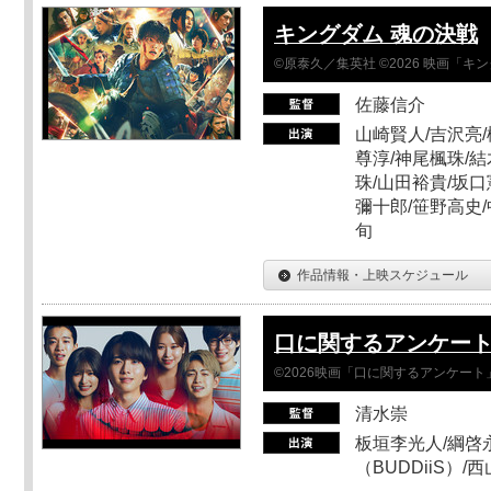
キングダム 魂の決戦
©原泰久／集英社 ©2026 映画「
佐藤信介
山崎賢人/吉沢亮/
尊淳/神尾楓珠/結
珠/山田裕貴/坂口
彌十郎/笹野高史/
旬
作品情報・上映スケジュール
口に関するアンケー
©2026映画「口に関するアンケー
清水崇
板垣李光人/綱啓永
（BUDDiiS）/