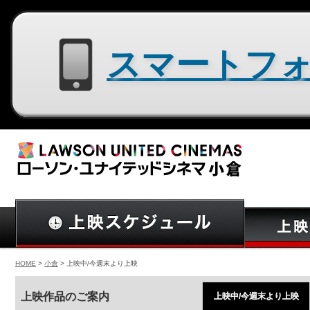
スマートフォン用サイトはコチラ
HOME
>
小倉
> 上映中/今週末より上映
上映作品のご案内
上映中/今週末より上映